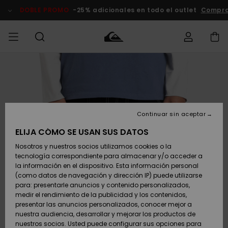
Pasar
a
DOBLE PROMO
-25% adicionales en todo el outlet
Compra
la
información
del
producto
Accede a tu
HOMBRE
Ropa
Ropa
Shop
Surf Shop
Tienda
Outlet
pedido
Hombre
Snow
Hombre
Hombre
NIÑO
Envio
Accesorios
Accesorios
Novedades
Continuar sin aceptar
Surf Shop
Outlet
MUJER
Niño
Tienda
Niños
Devoluciones
ELIJA CÓMO SE USAN SUS DATOS
Snow Niños
Zapatos y
Zapatos y
Destacados
Nosotros y nuestros socios utilizamos cookies o la
chanclas
chanclas
SURF
tecnología correspondiente para almacenar y/o acceder a
Pago
Highlights
Outlet
la información en el dispositivo. Esta información personal
Tienda
Mujer
(como datos de navegación y dirección IP) puede utilizarse
Snow
SNOW
Snow Mujer
Tarjeta de
para: presentarle anuncios y contenido personalizados,
Surf
Surf
regalo
medir el rendimiento de la publicidad y los contenidos,
Comunidad
presentar las anuncios personalizados, conocer mejor a
DOBLE
nuestra audiencia, desarrollar y mejorar los productos de
Destacados
PROMO
Quiksilver
Snow
Snow
nuestros socios. Usted puede configurar sus opciones para