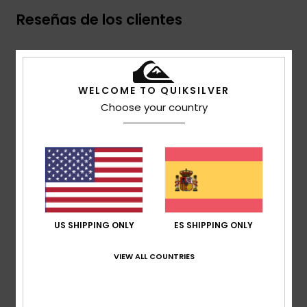
Reseñas de los clientes
Puntuación media
5.0
WELCOME TO QUIKSILVER
/5
Choose your country
basado en
2 reseñas verificadas
desde septiembre
2025
El 100% de nuestros clientes recomiendan este
producto
Comodidad
US SHIPPING ONLY
ES SHIPPING ONLY
5.0
VIEW ALL COUNTRIES
Relación calidad-precio
5.0