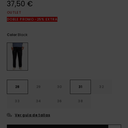
37,50 €
frecuentes y
accede a
nuestro
OUTLET
formulario de
DOBLE PROMO -25% EXTRA
contacto.
Consultar
Black
Color
las FAQ
28
29
30
31
32
33
34
36
38
Ver guía de tallas