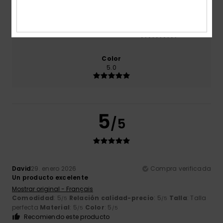
Talla
Material
5.0
Demasiado pequeño
Demasiado grande
Color
5.0
5
/5
David
29. enero 2026
Compra verificada
Un producto excelente
Mostrar original - Français
Comodidad
: 5
Relación calidad-precio
: 5
Talla
: Talla
/5
/5
perfecta
Material
: 5
Color
: 5
/5
/5
Recomiendo este producto