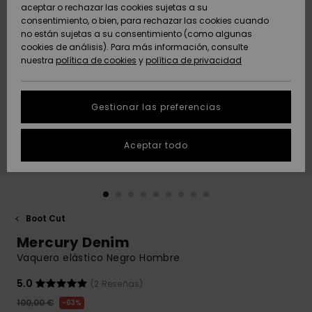
Freedom
aceptar o rechazar las cookies sujetas a su
consentimiento, o bien, para rechazar las cookies cuando
Comunidad
AYUDA &
no están sujetas a su consentimiento (como algunas
Protección de
Novedades
Novedades
CONTACTO
cookies de análisis). Para más información, consulte
datos
nuestra
política de cookies
y
política de privacidad
personales
SOSTENIBILIDAD
Destacados
Destacados
Guía de tallas
Gestionar las preferencias
TIENDAS
Inicia una
Aceptar todo
QUIKSILVER APP
conversación
para obtener
la respuesta
LISTA DE
más rápida a
FAVORITOS
tu pregunta.
Boot Cut
Iniciar una
Mercury Denim
conversación
Vaquero elástico Negro Hombre
Encuentra
respuestas a
5.0
(2 Reseñas)
las preguntas
100,00 €
63%
más