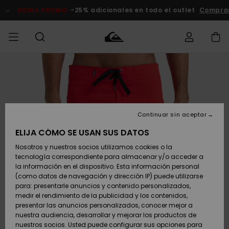
Pasar
a
DOBLE PROMO
-25% adicionales en todo el outlet
Comprar Ah
la
información
del
producto
Accede a tu
HOMBRE
Ropa
Ropa
Shop
Surf Shop
Tienda
Outlet
pedido
Hombre
Snow
Hombre
Hombre
NIÑO
Envio
Accesorios
Accesorios
Novedades
Continuar sin aceptar
Surf Shop
Outlet
MUJER
Niño
Tienda
Niños
Devoluciones
ELIJA CÓMO SE USAN SUS DATOS
Snow Niños
Zapatos y
Zapatos y
Destacados
Nosotros y nuestros socios utilizamos cookies o la
chanclas
chanclas
SURF
tecnología correspondiente para almacenar y/o acceder a
Pago
Highlights
Outlet
la información en el dispositivo. Esta información personal
Tienda
Mujer
(como datos de navegación y dirección IP) puede utilizarse
Snow
SNOW
Snow Mujer
Tarjeta de
para: presentarle anuncios y contenido personalizados,
Surf
Surf
regalo
medir el rendimiento de la publicidad y los contenidos,
Comunidad
presentar las anuncios personalizados, conocer mejor a
DOBLE
nuestra audiencia, desarrollar y mejorar los productos de
Destacados
PROMO
Quiksilver
Snow
Snow
nuestros socios. Usted puede configurar sus opciones para