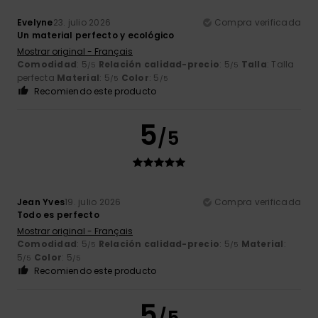
Evelyne
23. julio 2026
Compra verificada
Un material perfecto y ecológico
Mostrar original - Français
Comodidad
: 5
Relación calidad-precio
: 5
Talla
: Talla
/5
/5
perfecta
Material
: 5
Color
: 5
/5
/5
Recomiendo este producto
5
/5
Jean Yves
19. julio 2026
Compra verificada
Todo es perfecto
Mostrar original - Français
Comodidad
: 5
Relación calidad-precio
: 5
Material
:
/5
/5
5
Color
: 5
/5
/5
Recomiendo este producto
5
/5