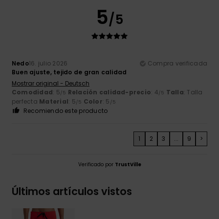
5
/5
Nedo
16. julio 2026
Compra verificada
Buen ajuste, tejido de gran calidad
Mostrar original - Deutsch
Comodidad
: 5
Relación calidad-precio
: 4
Talla
: Talla
/5
/5
perfecta
Material
: 5
Color
: 5
/5
/5
Recomiendo este producto
1
2
3
...
9
>
Verificado por
TrustVille
Últimos artículos vistos