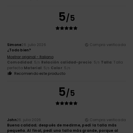
5
/5
Simone
26. julio 2026
Compra verificada
¿Todo bien?
Mostrar original - Italiano
Comodidad
: 5
Relación calidad-precio
: 5
Talla
: Talla
/5
/5
perfecta
Material
: 5
Color
: 5
/5
/5
Recomiendo este producto
5
/5
John
26. julio 2026
Compra verificada
Buena calidad; después de medirme, pedí la talla más
pequeña. Al final, pedí una talla más grande, porque al