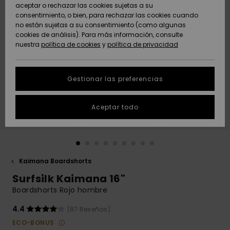
Freedom
aceptar o rechazar las cookies sujetas a su
consentimiento, o bien, para rechazar las cookies cuando
Comunidad
AYUDA &
no están sujetas a su consentimiento (como algunas
Protección de
Novedades
Novedades
CONTACTO
cookies de análisis). Para más información, consulte
datos
nuestra
política de cookies
y
política de privacidad
personales
SOSTENIBILIDAD
Destacados
Destacados
Guía de tallas
Gestionar las preferencias
TIENDAS
Inicia una
Aceptar todo
QUIKSILVER APP
conversación
para obtener
la respuesta
LISTA DE
más rápida a
FAVORITOS
tu pregunta.
Kaimana Boardshorts
Iniciar una
Surfsilk Kaimana 16"
conversación
Boardshorts Rojo hombre
Encuentra
respuestas a
4.4
(87 Reseñas)
las preguntas
ECO-BONUS
más