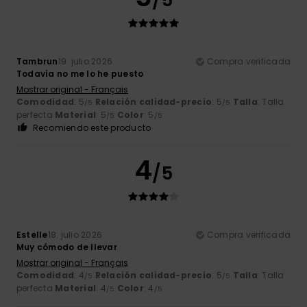
Tambrun
19. julio 2026
Compra verificada
Todavía no me lo he puesto
Mostrar original - Français
Comodidad
: 5
Relación calidad-precio
: 5
Talla
: Talla
/5
/5
perfecta
Material
: 5
Color
: 5
/5
/5
Recomiendo este producto
4
/5
Estelle
18. julio 2026
Compra verificada
Muy cómodo de llevar
Mostrar original - Français
Comodidad
: 4
Relación calidad-precio
: 5
Talla
: Talla
/5
/5
perfecta
Material
: 4
Color
: 4
/5
/5