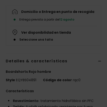
Domicilio o Entrega en punto de recogida
Entrega prevista a partir del
12 agosto
Ver disponibilidad en tienda
Seleccione una talla
Detalles & características
Boardshorts Rojo hombre
Style
EQYBS04891
Código de color
rqc0
Características
Revestimiento:
tratamiento hidrofóbico sin PFC
Tejido:
Surfsilk refabricado: resistente por fuera,