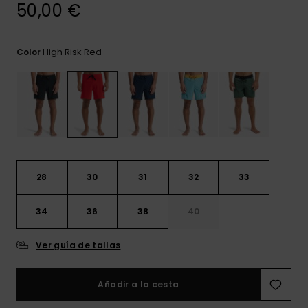
frecuentes y
50,00 €
accede a
nuestro
formulario de
High Risk Red
Color
contacto.
Consultar
las FAQ
28
30
31
32
33
34
36
38
40
Ver guía de tallas
Añadir a la cesta