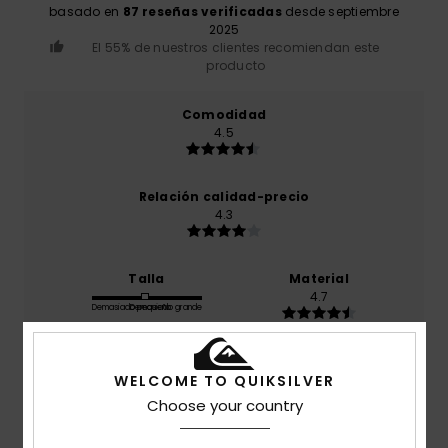
basado en
87 reseñas verificadas
desde septiembre
2025
El 55% de nuestros clientes recomiendan este
producto
Comodidad
4.5
Relación calidad-precio
4.3
Talla
Material
4.7
Demasiado pequeño
Demasiado grande
Color
4.8
WELCOME TO QUIKSILVER
Choose your country