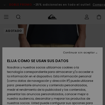
Pasar
a
DOBLE PROMO
-25% adicionales en todo el outlet
Compra
la
información
del
producto
AGOTADO
Accede a tu
HOMBRE
Ropa
Ropa
Shop
Surf Shop
Tienda
Outlet
pedido
Hombre
Snow
Hombre
Hombre
NIÑO
Envio
Accesorios
Accesorios
Novedades
Continuar sin aceptar
Surf Shop
Outlet
MUJER
Niño
Tienda
Niños
Devoluciones
ELIJA CÓMO SE USAN SUS DATOS
Snow Niños
Zapatos y
Zapatos y
Destacados
Nosotros y nuestros socios utilizamos cookies o la
chanclas
chanclas
SURF
tecnología correspondiente para almacenar y/o acceder a
Pago
Highlights
Outlet
la información en el dispositivo. Esta información personal
Tienda
Mujer
(como datos de navegación y dirección IP) puede utilizarse
Snow
SNOW
Snow Mujer
Tarjeta de
para: presentarle anuncios y contenido personalizados,
Surf
Surf
regalo
medir el rendimiento de la publicidad y los contenidos,
Comunidad
presentar las anuncios personalizados, conocer mejor a
DOBLE
nuestra audiencia, desarrollar y mejorar los productos de
Destacados
PROMO
Quiksilver
Snow
Snow
nuestros socios. Usted puede configurar sus opciones para