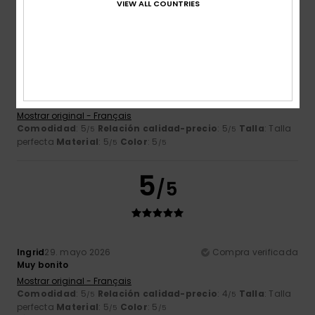
VIEW ALL COUNTRIES
5
/5
Marc
9. junio 2026
Compra verificada
¡Muy bonito, perfecto!
Mostrar original - Français
Comodidad
: 5
Relación calidad-precio
: 5
Talla
: Talla
/5
/5
perfecta
Material
: 5
Color
: 5
/5
/5
5
/5
Ingrid
29. mayo 2026
Compra verificada
Muy bonito
Mostrar original - Français
Comodidad
: 5
Relación calidad-precio
: 4
Talla
: Talla
/5
/5
perfecta
Material
: 5
Color
: 5
/5
/5