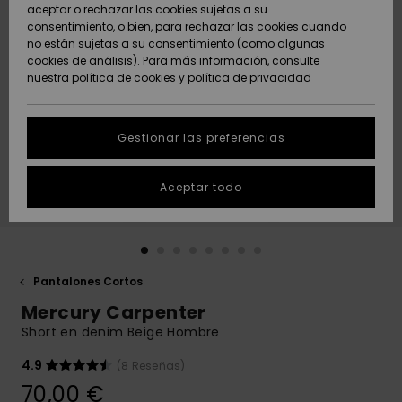
Freedom
aceptar o rechazar las cookies sujetas a su
consentimiento, o bien, para rechazar las cookies cuando
Comunidad
AYUDA &
no están sujetas a su consentimiento (como algunas
Protección de
Novedades
Novedades
CONTACTO
cookies de análisis). Para más información, consulte
datos
nuestra
política de cookies
y
política de privacidad
personales
SOSTENIBILIDAD
Destacados
Destacados
Guía de tallas
Gestionar las preferencias
TIENDAS
Inicia una
Aceptar todo
QUIKSILVER APP
conversación
para obtener
la respuesta
LISTA DE
más rápida a
FAVORITOS
tu pregunta.
Pantalones Cortos
Iniciar una
Mercury Carpenter
conversación
Short en denim Beige Hombre
Encuentra
respuestas a
4.9
(8 Reseñas)
las preguntas
70,00 €
más