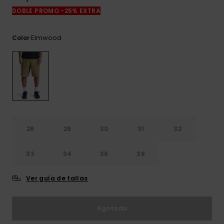
frecuentes y
DOBLE PROMO -25% EXTRA
accede a
nuestro
formulario de
Elmwood
Color
contacto.
Consultar
las FAQ
28
29
30
31
32
33
34
36
38
Ver guía de tallas
Agotado