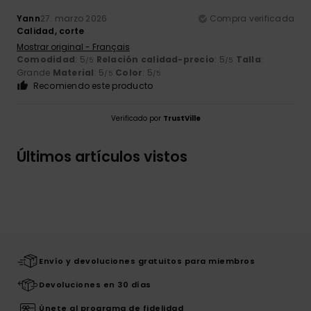
Yann
27. marzo 2026
Compra verificada
Calidad, corte
Mostrar original - Français
Comodidad
: 5
Relación calidad-precio
: 5
Talla
:
/5
/5
Grande
Material
: 5
Color
: 5
/5
/5
Recomiendo este producto
Verificado por
TrustVille
Últimos artículos vistos
Envío y devoluciones gratuitos para miembros
Devoluciones en 30 días
Únete al programa de fidelidad