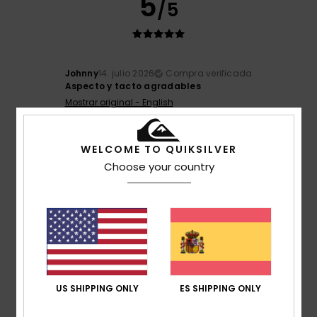
5
/5
Johnny
14. julio 2026
Compra verificada
Aspecto y tacto agradables
Mostrar original - English
4
/5
WELCOME TO QUIKSILVER
Choose your country
Oscar
28. junio 2026
Compra verificada
No es lo bastante largo, pero por lo demás el corte es
perfecto
Mostrar original - Français
Comodidad
: 5
Relación calidad-precio
: 5
Talla
:
/5
/5
Pequeño
Material
: 5
Color
: 5
/5
/5
US SHIPPING ONLY
ES SHIPPING ONLY
Recomiendo este producto