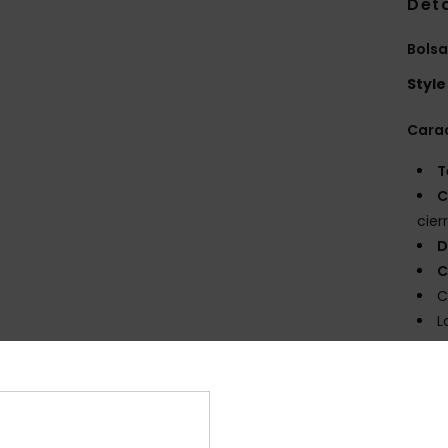
Deta
Bolsa
Style
Carac
T
C
cier
D
C
C
L
Comp
Poliés