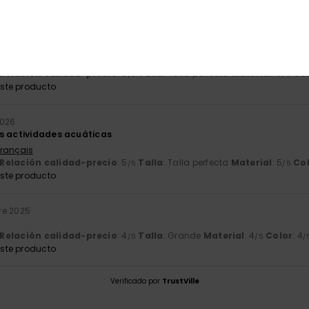
ero 2026
 había imaginado. Muy manejable, resistente y cómodo de llevar.
 Deutsch
Relación calidad-precio
: 5
Talla
: Talla perfecta
Material
: 5
Co
/5
/5
ste producto
2026
s actividades acuáticas
Français
Relación calidad-precio
: 5
Talla
: Talla perfecta
Material
: 5
Co
/5
/5
ste producto
re 2025
Relación calidad-precio
: 4
Talla
: Grande
Material
: 4
Color
: 4
/5
/5
/
ste producto
Verificado por
TrustVille