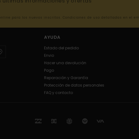
s ultimas informaciones y ofertas
 online para los nuevos inscritos. Condiciones de uso detalladas en el e
AYUDA
Estado del pedido
Envio
Hacer una devolución
Pago
Reparación y Garantía
Protección de datos personales
FAQ y contacto