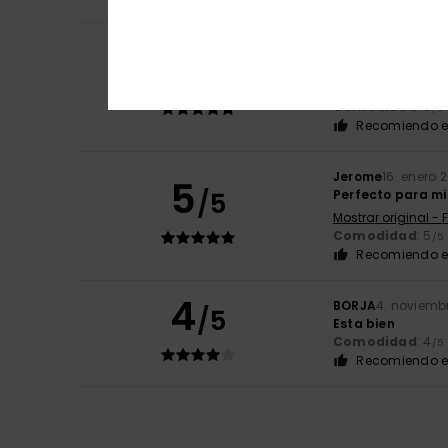
Maximilian
3. febr
5
/5
Tal y como me lo
Mostrar original -
Comodidad
: 5
/5
Recomiendo e
Jerome
16. enero 
5
/5
Perfecto para mi
Mostrar original - 
Comodidad
: 5
/5
Recomiendo e
4
BORJA
4. noviemb
/5
Esta bien
Comodidad
: 4
/5
Recomiendo e