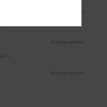
Compra verificada
lor
: 5
/5
Compra verificada
lor
: 5
/5
Compra verificada
5