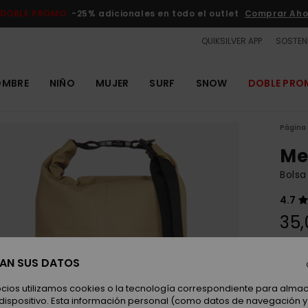
DOBLE PROMO
-25% adicionales en todo el outlet
Comprar Aho
QUIKSILVER APP
SOSTENI
OMBRE
NIÑO
MUJER
SURF
SNOW
DOBLE PR
Página 
Me
Bols
4.7
35,
SAN SUS DATOS
Color
ocios utilizamos cookies o la tecnología correspondiente para alm
 dispositivo. Esta información personal (como datos de navegación y 