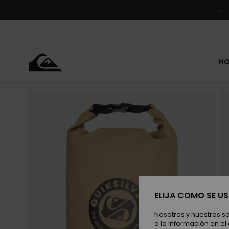
Pasar
a
la
información
del
producto
H
ELIJA CÓMO SE U
Nosotros y nuestros s
a la información en el