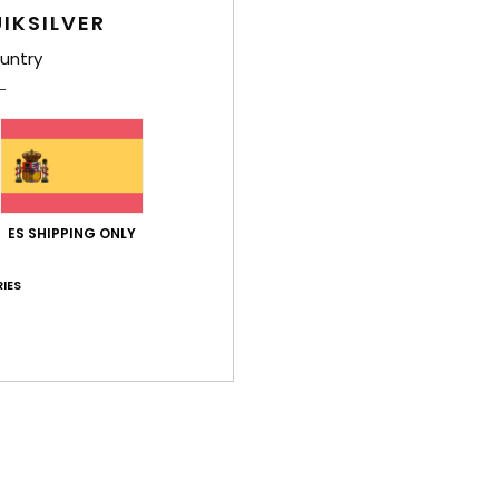
IKSILVER
Env
untry
Puntuación media
ES SHIPPING ONLY
4.7
/5
IES
basado en
3 reseñas verificadas
desde noviembre 2025
El 100% de nuestros clientes recomiendan este producto
ación calidad-precio
Talla
Mat
4.7
4
Demasiado pequeño
Demasiado grande