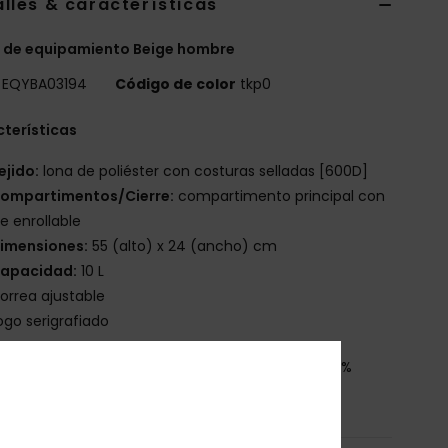
lles & características
 de equipamiento Beige hombre
EQYBA03194
Código de color
tkp0
terísticas
ejido:
lona de poliéster con costuras selladas [600D]
ompartimentos/Cierre:
compartimento principal con
re enrollable
imensiones:
55 (alto) x 24 (ancho) cm
apacidad:
10 L
orrea ajustable
ogo serigrafiado
osición
[Tejido principal]89% Polyvinylchloride, 11%
ter