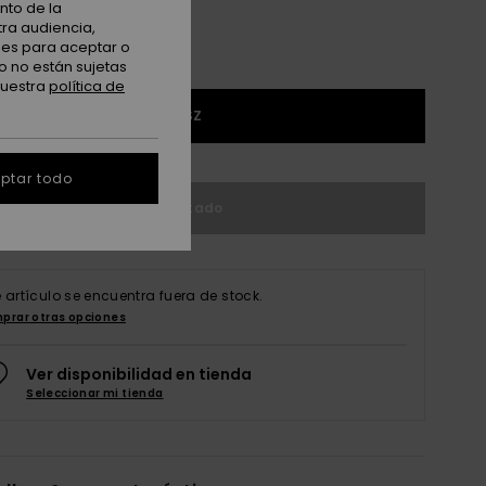
nto de la
tra audiencia,
nes para aceptar o
o no están sujetas
nuestra
política de
1SZ
ptar todo
Agotado
e artículo se encuentra fuera de stock.
prar otras opciones
Ver disponibilidad en tienda
Seleccionar mi tienda