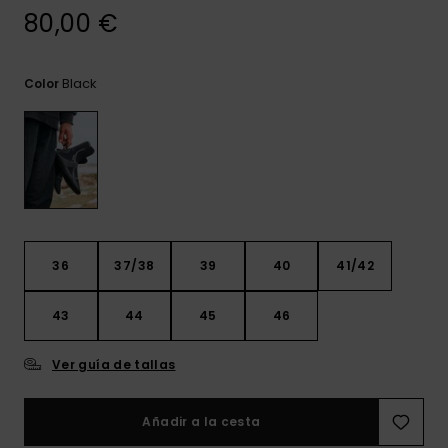
frecuentes y
80,00 €
accede a
nuestro
formulario de
contacto.
Black
Color
Consultar
las FAQ
36
37/38
39
40
41/42
43
44
45
46
Ver guía de tallas
Añadir a la cesta