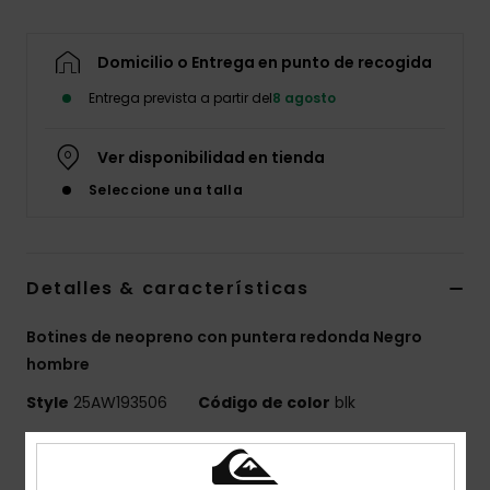
Domicilio o Entrega en punto de recogida
Entrega prevista a partir del
8 agosto
Ver disponibilidad en tienda
Seleccione una talla
Detalles & características
Botines de neopreno con puntera redonda Negro
hombre
Style
25AW193506
Código de color
blk
Características