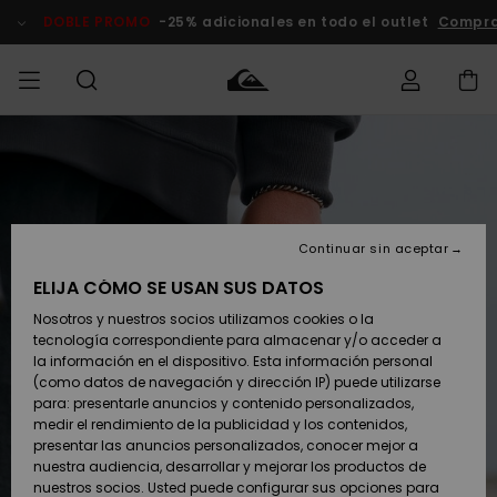
Pasar
a
DOBLE PROMO
-25% adicionales en todo el outlet
Comprar
la
información
del
producto
Accede a tu
HOMBRE
Ropa
Ropa
Shop
Surf Shop
Tienda
Outlet
pedido
Hombre
Snow
Hombre
Hombre
NIÑO
Envio
Accesorios
Accesorios
Novedades
Continuar sin aceptar
Surf Shop
Outlet
MUJER
Niño
Tienda
Niños
Devoluciones
ELIJA CÓMO SE USAN SUS DATOS
Snow Niños
Zapatos y
Zapatos y
Destacados
Nosotros y nuestros socios utilizamos cookies o la
chanclas
chanclas
SURF
tecnología correspondiente para almacenar y/o acceder a
Pago
Highlights
Outlet
la información en el dispositivo. Esta información personal
Tienda
Mujer
(como datos de navegación y dirección IP) puede utilizarse
Snow
SNOW
Snow Mujer
Tarjeta de
para: presentarle anuncios y contenido personalizados,
Surf
Surf
regalo
medir el rendimiento de la publicidad y los contenidos,
Comunidad
presentar las anuncios personalizados, conocer mejor a
DOBLE
nuestra audiencia, desarrollar y mejorar los productos de
Destacados
PROMO
Quiksilver
Snow
Snow
nuestros socios. Usted puede configurar sus opciones para