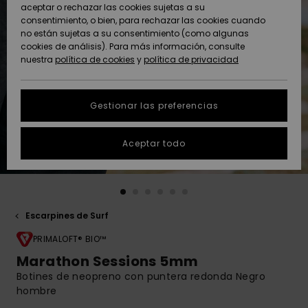
Freedom
aceptar o rechazar las cookies sujetas a su
consentimiento, o bien, para rechazar las cookies cuando
Comunidad
AYUDA &
no están sujetas a su consentimiento (como algunas
Protección de
Novedades
Novedades
CONTACTO
cookies de análisis). Para más información, consulte
datos
nuestra
política de cookies
y
política de privacidad
personales
SOSTENIBILIDAD
Destacados
Destacados
Guía de tallas
Gestionar las preferencias
TIENDAS
Inicia una
Aceptar todo
QUIKSILVER APP
conversación
para obtener
la respuesta
LISTA DE
más rápida a
FAVORITOS
tu pregunta.
Escarpines de Surf
Iniciar una
conversación
PRIMALOFT® BIO™
Marathon Sessions 5mm
Encuentra
Botines de neopreno con puntera redonda Negro
respuestas a
las preguntas
hombre
más