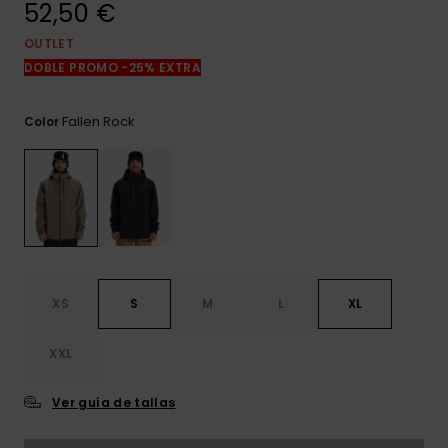
52,50 €
frecuentes y
accede a
nuestro
OUTLET
formulario de
DOBLE PROMO -25% EXTRA
contacto.
Consultar
Fallen Rock
Color
las FAQ
XS
S
M
L
XL
XXL
Ver guía de tallas