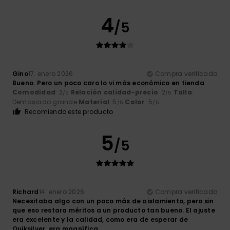
4
/5
Gino
17. enero 2026
Compra verificada
Bueno. Pero un poco caro lo vi más económico en tienda
Comodidad
: 2
Relación calidad-precio
: 2
Talla
:
/5
/5
Demasiado grande
Material
: 5
Color
: 5
/5
/5
Recomiendo este producto
5
/5
Richard
14. enero 2026
Compra verificada
Necesitaba algo con un poco más de aislamiento, pero sin
que eso restara méritos a un producto tan bueno. El ajuste
era excelente y la calidad, como era de esperar de
Quiksilver, era magnífica.