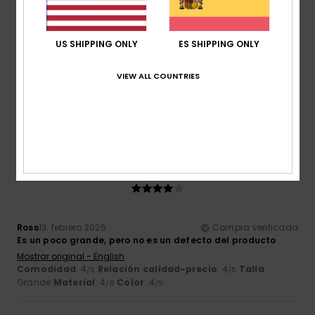
/5
US SHIPPING ONLY
ES SHIPPING ONLY
Client anonyme vérifié
4. marzo 2026
Compra verificada
VIEW ALL COUNTRIES
Muy buena calidad
Comodidad
: 5
Relación calidad-precio
: 5
Talla
:
/5
/5
Grande
Material
: 5
Color
: 5
/5
/5
Recomiendo este producto
4
/5
Ross
13. febrero 2026
Compra verificada
Es un poco grande, pero no es un defecto del producto
Mostrar original - English
Comodidad
: 4
Relación calidad-precio
: 4
Talla
:
/5
/5
Grande
Material
: 4
Color
: 4
/5
/5