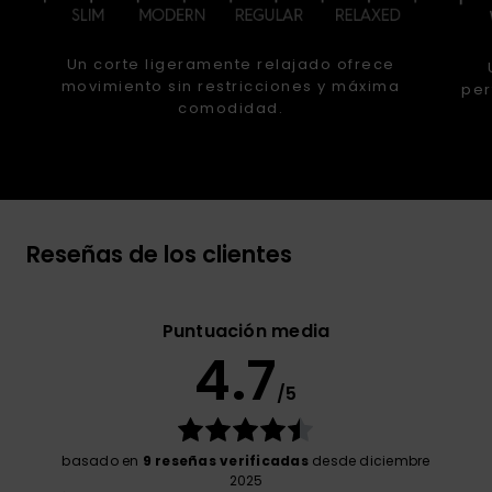
Un corte ligeramente relajado ofrece
movimiento sin restricciones y máxima
per
comodidad.
Reseñas de los clientes
Puntuación media
4.7
/5
basado en
9 reseñas verificadas
desde diciembre
2025