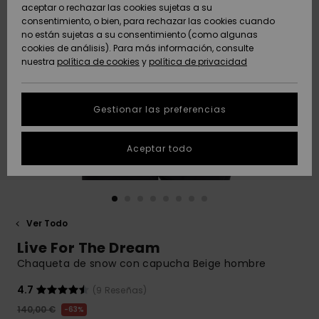
Freedom
aceptar o rechazar las cookies sujetas a su
consentimiento, o bien, para rechazar las cookies cuando
Comunidad
AYUDA &
no están sujetas a su consentimiento (como algunas
Protección de
Novedades
Novedades
CONTACTO
cookies de análisis). Para más información, consulte
datos
nuestra
política de cookies
y
política de privacidad
personales
SOSTENIBILIDAD
Destacados
Destacados
Guía de tallas
Gestionar las preferencias
TIENDAS
Inicia una
Aceptar todo
QUIKSILVER APP
conversación
para obtener
la respuesta
LISTA DE
más rápida a
FAVORITOS
tu pregunta.
Ver Todo
Iniciar una
Live For The Dream
conversación
Chaqueta de snow con capucha Beige hombre
Encuentra
respuestas a
4.7
(9 Reseñas)
las preguntas
140,00 €
63%
más