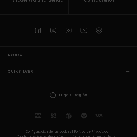
Encuentra una tienda
Contactenos
AYUDA
QUIKSILVER
Elige tu región
Configuración de las cookies |
Política de Privacidad |
Condiciones Generales de Venta |
Contrato de Términos de Uso |