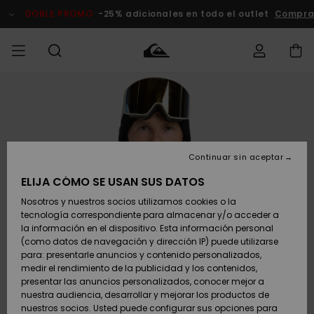
Pasar
a
DOBLE PROMO
-25% adicionales en todo el outlet
Comprar 
la
información
del
producto
Accede a tu
HOMBRE
Ropa
Ropa
Shop
Surf Shop
Tienda
Outlet
pedido
Hombre
Snow
Hombre
Hombre
NIÑO
Envio
Accesorios
Accesorios
Novedades
Continuar sin aceptar
Surf Shop
Outlet
MUJER
Niño
Tienda
Niños
Devoluciones
ELIJA CÓMO SE USAN SUS DATOS
Snow Niños
Zapatos y
Zapatos y
Destacados
Nosotros y nuestros socios utilizamos cookies o la
chanclas
chanclas
SURF
tecnología correspondiente para almacenar y/o acceder a
Pago
Highlights
Outlet
la información en el dispositivo. Esta información personal
Tienda
Mujer
(como datos de navegación y dirección IP) puede utilizarse
Snow
SNOW
Snow Mujer
Tarjeta de
para: presentarle anuncios y contenido personalizados,
Surf
Surf
regalo
medir el rendimiento de la publicidad y los contenidos,
Comunidad
presentar las anuncios personalizados, conocer mejor a
DOBLE
nuestra audiencia, desarrollar y mejorar los productos de
Destacados
PROMO
Quiksilver
Snow
Snow
nuestros socios. Usted puede configurar sus opciones para