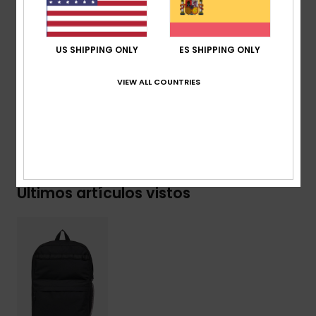
Otros:
cintas reflectantes
Dimensiones:
44 x 31 x 13 cm
Volumen:
20 L
US SHIPPING ONLY
ES SHIPPING ONLY
Composición
[Tejido principal] 100% poliéster reciclado
VIEW ALL COUNTRIES
Envíos y Devoluciones
Últimos artículos vistos