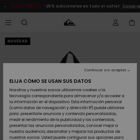
Pasar
a
DOBLE PROMO
-25% adicionales en todo el outlet
Compra
la
información
del
producto
NOVEDAD
Accede a tu
HOMBRE
Ropa
Ropa
Shop
Surf Shop
Tienda
Outlet
pedido
Hombre
Snow
Hombre
Hombre
NIÑO
Envio
Accesorios
Accesorios
Novedades
Continuar sin aceptar
Surf Shop
Outlet
MUJER
Niño
Tienda
Niños
Devoluciones
ELIJA CÓMO SE USAN SUS DATOS
Snow Niños
Zapatos y
Zapatos y
Destacados
Nosotros y nuestros socios utilizamos cookies o la
chanclas
chanclas
SURF
tecnología correspondiente para almacenar y/o acceder a
Pago
Highlights
Outlet
la información en el dispositivo. Esta información personal
Tienda
Mujer
(como datos de navegación y dirección IP) puede utilizarse
Snow
SNOW
Snow Mujer
Tarjeta de
para: presentarle anuncios y contenido personalizados,
Surf
Surf
regalo
medir el rendimiento de la publicidad y los contenidos,
Comunidad
presentar las anuncios personalizados, conocer mejor a
DOBLE
nuestra audiencia, desarrollar y mejorar los productos de
Destacados
PROMO
Quiksilver
Snow
Snow
nuestros socios. Usted puede configurar sus opciones para