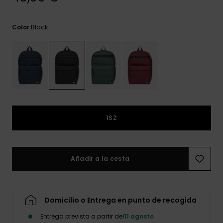
frecuentes y
accede a
nuestro
Black
Color
formulario de
contacto.
Consultar
las FAQ
1SZ
Añadir a la cesta
Domicilio o Entrega en punto de recogida
Entrega prevista a partir del
11 agosto