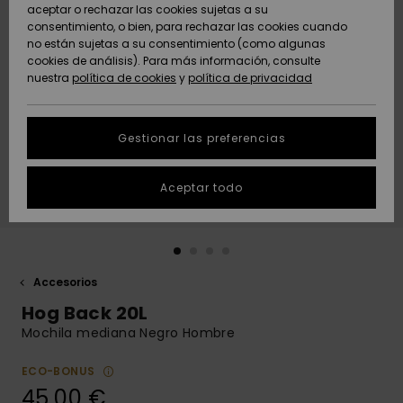
Freedom
aceptar o rechazar las cookies sujetas a su
consentimiento, o bien, para rechazar las cookies cuando
Comunidad
AYUDA &
no están sujetas a su consentimiento (como algunas
Protección de
Novedades
Novedades
CONTACTO
cookies de análisis). Para más información, consulte
datos
nuestra
política de cookies
y
política de privacidad
personales
SOSTENIBILIDAD
Destacados
Destacados
Guía de tallas
Gestionar las preferencias
TIENDAS
Inicia una
Aceptar todo
QUIKSILVER APP
conversación
para obtener
la respuesta
LISTA DE
más rápida a
FAVORITOS
tu pregunta.
Accesorios
Iniciar una
Hog Back 20L
conversación
Mochila mediana Negro Hombre
Encuentra
respuestas a
ECO-BONUS
las preguntas
45,00 €
más