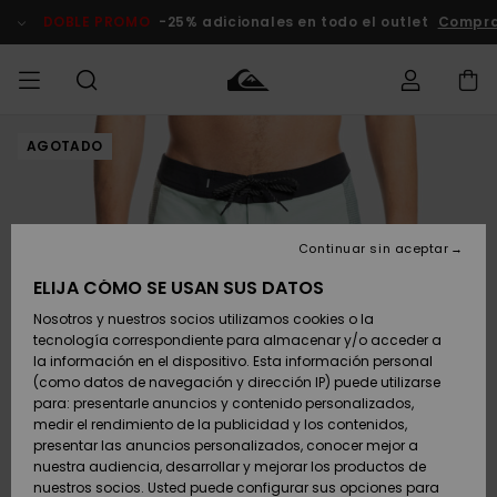
Pasar
a
DOBLE PROMO
-25% adicionales en todo el outlet
Comprar
la
información
del
producto
AGOTADO
Accede a tu
HOMBRE
Ropa
Ropa
Shop
Surf Shop
Tienda
Outlet
pedido
Hombre
Snow
Hombre
Hombre
NIÑO
Envio
Accesorios
Accesorios
Novedades
Continuar sin aceptar
Surf Shop
Outlet
MUJER
Niño
Tienda
Niños
Devoluciones
ELIJA CÓMO SE USAN SUS DATOS
Snow Niños
Zapatos y
Zapatos y
Destacados
Nosotros y nuestros socios utilizamos cookies o la
chanclas
chanclas
SURF
tecnología correspondiente para almacenar y/o acceder a
Pago
Highlights
Outlet
la información en el dispositivo. Esta información personal
Tienda
Mujer
(como datos de navegación y dirección IP) puede utilizarse
Snow
SNOW
Snow Mujer
Tarjeta de
para: presentarle anuncios y contenido personalizados,
Surf
Surf
regalo
medir el rendimiento de la publicidad y los contenidos,
Comunidad
presentar las anuncios personalizados, conocer mejor a
DOBLE
nuestra audiencia, desarrollar y mejorar los productos de
Destacados
PROMO
Quiksilver
Snow
Snow
nuestros socios. Usted puede configurar sus opciones para