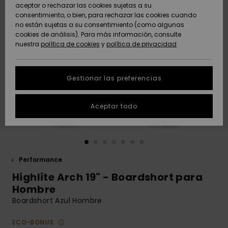
Freedom
aceptar o rechazar las cookies sujetas a su
consentimiento, o bien, para rechazar las cookies cuando
Comunidad
AYUDA &
no están sujetas a su consentimiento (como algunas
Protección de
Novedades
Novedades
CONTACTO
cookies de análisis). Para más información, consulte
datos
nuestra
política de cookies
y
política de privacidad
personales
SOSTENIBILIDAD
Destacados
Destacados
Guía de tallas
Gestionar las preferencias
TIENDAS
Inicia una
Aceptar todo
QUIKSILVER APP
conversación
para obtener
la respuesta
LISTA DE
más rápida a
FAVORITOS
tu pregunta.
Performance
Iniciar una
Highlite Arch 19" - Boardshort para
conversación
Hombre
Encuentra
Boardshort Azul Hombre
respuestas a
las preguntas
ECO-BONUS
más