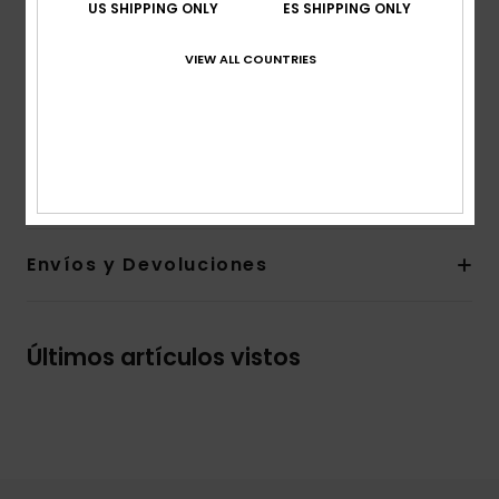
US SHIPPING ONLY
ES SHIPPING ONLY
Longitud:
longitud 48 cm - corto
Corte:
Corte performance
VIEW ALL COUNTRIES
Bragueta performance
Bolsillo con solapa
Cordón elástico para llaves en el interior del bolsillo
Composición
92% poliéster reciclado, 8% elastano
Envíos y Devoluciones
Últimos artículos vistos