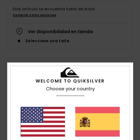
Este artículo se encuentra fuera de stock.
Comprar otras opciones
Ver disponibilidad en tienda
Seleccione una talla
Detalles & características
WELCOME TO QUIKSILVER
Boardshort Azul Hombre
Choose your country
Style
EQYBS04566
Código de color
bek0
Características
Tejido reciclado:
Tejido Highlite strecht de poliéster,
hecho de botellas de plástico recicladas
Recubrimiento hidrofóbico a base de plantas