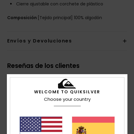
Cierre ajustable con corchete de plástico
Composición
[Tejido principal] 100% algodón
Envíos y Devoluciones
Reseñas de los clientes
Puntuación media
WELCOME TO QUIKSILVER
3.0
Choose your country
/5
basado en
1 reseñas verificadas
desde marzo 2026
El 0% de nuestros clientes recomiendan este
producto