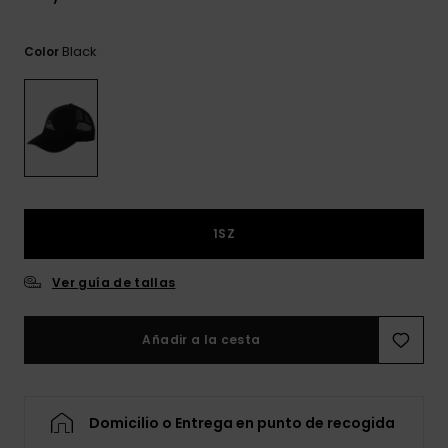
frecuentes y
accede a
nuestro
Black
Color
formulario de
contacto.
Consultar
las FAQ
1SZ
Ver guía de tallas
Añadir a la cesta
Domicilio o Entrega en punto de recogida