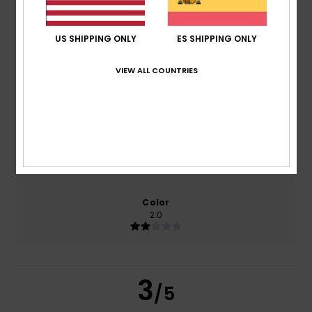
Comodidad
US SHIPPING ONLY
ES SHIPPING ONLY
4.0
VIEW ALL COUNTRIES
Relación calidad-precio
3.0
Talla
Material
3.0
Demasiado pequeño
Demasiado grande
Color
2.0
3
/5