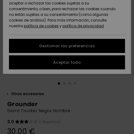
Freedom
aceptar o rechazar las cookies sujetas a su
consentimiento, o bien, para rechazar las cookies cuando
Comunidad
AYUDA &
no están sujetas a su consentimiento (como algunas
Protección de
Novedades
Novedades
CONTACTO
cookies de análisis). Para más información, consulte
datos
nuestra
política de cookies
y
política de privacidad
personales
SOSTENIBILIDAD
Destacados
Destacados
Guía de tallas
Gestionar las preferencias
TIENDAS
Inicia una
Aceptar todo
QUIKSILVER APP
conversación
para obtener
la respuesta
LISTA DE
más rápida a
FAVORITOS
tu pregunta.
Otros accesorios
Iniciar una
Grounder
conversación
Gorra Trucker Negro Hombre
Encuentra
respuestas a
3.0
(1 Reseñas)
las preguntas
30,00 €
más