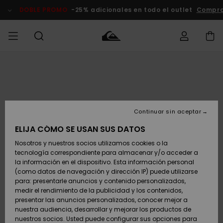
Pasar
a
DOBLE PROMO
-25% adicionales en todo el outlet
Compra
la
información
del
producto
Accede a tu
HOMBRE
Ropa
Ropa
Shop
Surf Shop
Tienda
Outlet
pedido
Hombre
Snow
Hombre
Hombre
NIÑO
Envio
Accesorios
Accesorios
Novedades
Continuar sin aceptar
Surf Shop
Outlet
MUJER
Niño
Tienda
Niños
Devoluciones
ELIJA CÓMO SE USAN SUS DATOS
Snow Niños
Zapatos y
Zapatos y
Destacados
Nosotros y nuestros socios utilizamos cookies o la
chanclas
chanclas
SURF
tecnología correspondiente para almacenar y/o acceder a
Pago
Highlights
Outlet
la información en el dispositivo. Esta información personal
Tienda
Mujer
(como datos de navegación y dirección IP) puede utilizarse
Snow
SNOW
Snow Mujer
Tarjeta de
para: presentarle anuncios y contenido personalizados,
Surf
Surf
regalo
medir el rendimiento de la publicidad y los contenidos,
Comunidad
presentar las anuncios personalizados, conocer mejor a
DOBLE
nuestra audiencia, desarrollar y mejorar los productos de
Destacados
PROMO
Quiksilver
Snow
Snow
nuestros socios. Usted puede configurar sus opciones para