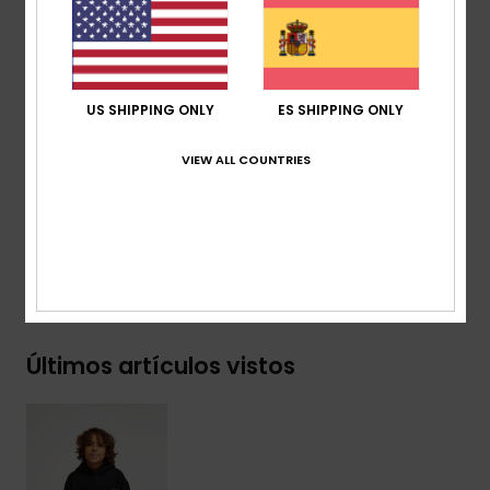
Diseño con capucha
Puños y bajo de canalé 1x1
Bolsillo:
bolsillo canguro
Características:
gráficos en el pecho y la espalda
US SHIPPING ONLY
ES SHIPPING ONLY
Marca:
pack de Etiquetas recicladas Quiksilver
VIEW ALL COUNTRIES
Composición
[Tejido principal] 55% algodón orgánico,
45% poliéster reciclado
Envíos y Devoluciones
Últimos artículos vistos