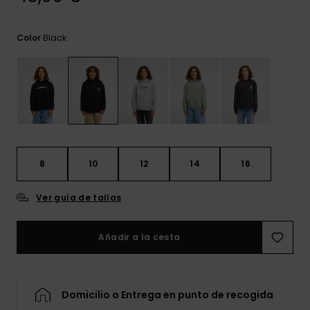
frecuentes y
accede a
nuestro
Black
Color
formulario de
contacto.
Consultar
las FAQ
8
10
12
14
16
Ver guía de tallas
Añadir a la cesta
Domicilio o Entrega en punto de recogida