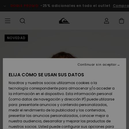
Pasar
a
DOBLE PROMO
-25% adicionales en todo el outlet
Compra
la
información
del
producto
NOVEDAD
Accede a tu
HOMBRE
Ropa
Ropa
Shop
Surf Shop
Tienda
Outlet
pedido
Hombre
Snow
Hombre
Hombre
NIÑO
Envio
Accesorios
Accesorios
Novedades
Continuar sin aceptar
Surf Shop
Outlet
MUJER
Niño
Tienda
Niños
Devoluciones
ELIJA CÓMO SE USAN SUS DATOS
Snow Niños
Zapatos y
Zapatos y
Destacados
Nosotros y nuestros socios utilizamos cookies o la
chanclas
chanclas
SURF
tecnología correspondiente para almacenar y/o acceder a
Pago
Highlights
Outlet
la información en el dispositivo. Esta información personal
Tienda
Mujer
(como datos de navegación y dirección IP) puede utilizarse
Snow
SNOW
Snow Mujer
Tarjeta de
para: presentarle anuncios y contenido personalizados,
Surf
Surf
regalo
medir el rendimiento de la publicidad y los contenidos,
Comunidad
presentar las anuncios personalizados, conocer mejor a
DOBLE
nuestra audiencia, desarrollar y mejorar los productos de
Destacados
PROMO
Quiksilver
Snow
Snow
nuestros socios. Usted puede configurar sus opciones para