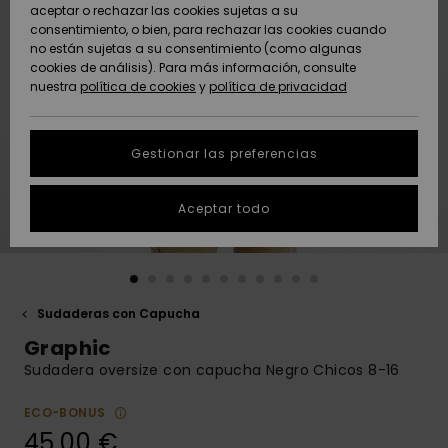
Freedom
aceptar o rechazar las cookies sujetas a su
consentimiento, o bien, para rechazar las cookies cuando
Comunidad
AYUDA &
no están sujetas a su consentimiento (como algunas
Protección de
Novedades
Novedades
CONTACTO
cookies de análisis). Para más información, consulte
datos
nuestra
política de cookies
y
política de privacidad
personales
SOSTENIBILIDAD
Destacados
Destacados
Guía de tallas
Gestionar las preferencias
TIENDAS
Inicia una
Aceptar todo
QUIKSILVER APP
conversación
para obtener
la respuesta
LISTA DE
más rápida a
FAVORITOS
tu pregunta.
Sudaderas con Capucha
Iniciar una
Graphic
conversación
Sudadera oversize con capucha Negro Chicos 8-16
Encuentra
respuestas a
ECO-BONUS
las preguntas
45,00 €
más