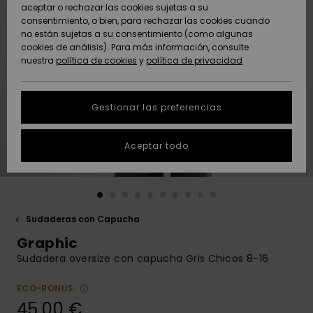
Freedom
aceptar o rechazar las cookies sujetas a su
consentimiento, o bien, para rechazar las cookies cuando
Comunidad
AYUDA &
no están sujetas a su consentimiento (como algunas
Protección de
Novedades
Novedades
CONTACTO
cookies de análisis). Para más información, consulte
datos
nuestra
política de cookies
y
política de privacidad
personales
SOSTENIBILIDAD
Destacados
Destacados
Guía de tallas
Gestionar las preferencias
TIENDAS
Inicia una
Aceptar todo
QUIKSILVER APP
conversación
para obtener
la respuesta
LISTA DE
más rápida a
FAVORITOS
tu pregunta.
Sudaderas con Capucha
Iniciar una
Graphic
conversación
Sudadera oversize con capucha Gris Chicos 8-16
Encuentra
respuestas a
ECO-BONUS
las preguntas
45,00 €
más