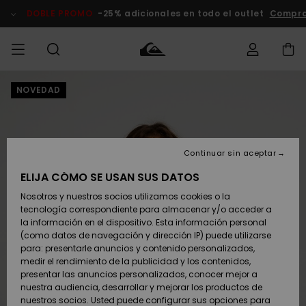
Pasar
a
DOBLE PROMO
-25% adicionales en todo el outlet
Comprar
la
información
del
producto
NOVEDAD
Accede a tu
HOMBRE
Ropa
Ropa
Shop
Surf Shop
Tienda
Outlet
pedido
Hombre
Snow
Hombre
Hombre
NIÑO
Envio
Accesorios
Accesorios
Novedades
Continuar sin aceptar
Surf Shop
Outlet
MUJER
Niño
Tienda
Niños
Devoluciones
ELIJA CÓMO SE USAN SUS DATOS
Snow Niños
Zapatos y
Zapatos y
Destacados
Nosotros y nuestros socios utilizamos cookies o la
chanclas
chanclas
SURF
tecnología correspondiente para almacenar y/o acceder a
Pago
Highlights
Outlet
la información en el dispositivo. Esta información personal
Tienda
Mujer
(como datos de navegación y dirección IP) puede utilizarse
Snow
SNOW
Snow Mujer
Tarjeta de
para: presentarle anuncios y contenido personalizados,
Surf
Surf
regalo
medir el rendimiento de la publicidad y los contenidos,
Comunidad
presentar las anuncios personalizados, conocer mejor a
DOBLE
nuestra audiencia, desarrollar y mejorar los productos de
Destacados
PROMO
Quiksilver
Snow
Snow
nuestros socios. Usted puede configurar sus opciones para