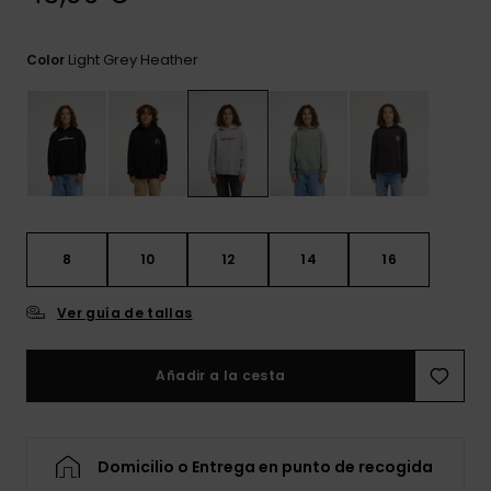
frecuentes y
accede a
nuestro
Light Grey Heather
Color
formulario de
contacto.
Consultar
las FAQ
8
10
12
14
16
Ver guía de tallas
Añadir a la cesta
Domicilio o Entrega en punto de recogida