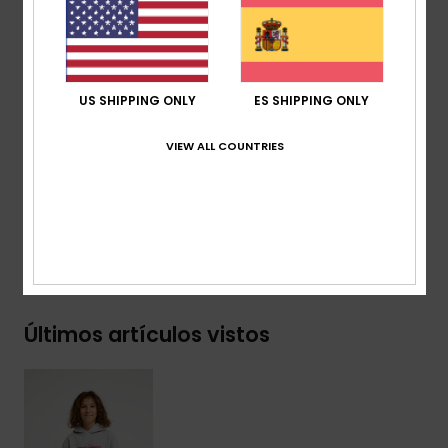
Diseño con capucha
Puños y bajo de canalé 1x1
Bolsillo:
bolsillo canguro
Características:
gráficos en el pecho y la espalda
US SHIPPING ONLY
ES SHIPPING ONLY
Marca:
pack de Etiquetas recicladas Quiksilver
VIEW ALL COUNTRIES
Composición
[Tejido principal] 55% algodón orgánico,
45% poliéster reciclado
Envíos y Devoluciones
Últimos artículos vistos