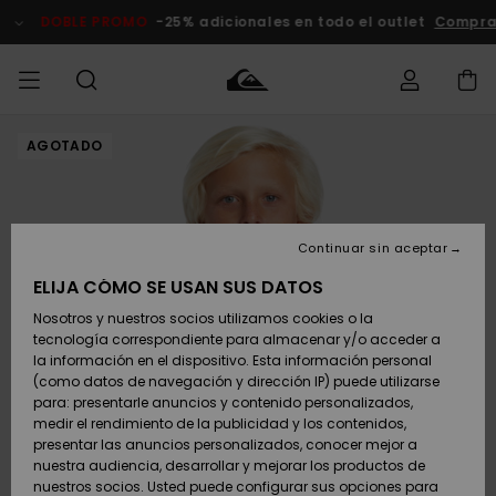
Pasar
a
DOBLE PROMO
-25% adicionales en todo el outlet
Comprar
la
información
del
producto
AGOTADO
Accede a tu
HOMBRE
Ropa
Ropa
Shop
Surf Shop
Tienda
Outlet
pedido
Hombre
Snow
Hombre
Hombre
NIÑO
Envio
Accesorios
Accesorios
Novedades
Continuar sin aceptar
Surf Shop
Outlet
MUJER
Niño
Tienda
Niños
Devoluciones
ELIJA CÓMO SE USAN SUS DATOS
Snow Niños
Zapatos y
Zapatos y
Destacados
Nosotros y nuestros socios utilizamos cookies o la
chanclas
chanclas
SURF
tecnología correspondiente para almacenar y/o acceder a
Pago
Highlights
Outlet
la información en el dispositivo. Esta información personal
Tienda
Mujer
(como datos de navegación y dirección IP) puede utilizarse
Snow
SNOW
Snow Mujer
Tarjeta de
para: presentarle anuncios y contenido personalizados,
Surf
Surf
regalo
medir el rendimiento de la publicidad y los contenidos,
Comunidad
presentar las anuncios personalizados, conocer mejor a
DOBLE
nuestra audiencia, desarrollar y mejorar los productos de
Destacados
PROMO
Quiksilver
Snow
Snow
nuestros socios. Usted puede configurar sus opciones para