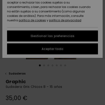
Freedom
aceptar o rechazar las cookies sujetas a su
consentimiento, o bien, para rechazar las cookies cuando
Comunidad
AYUDA &
no están sujetas a su consentimiento (como algunas
Protección de
Novedades
Novedades
CONTACTO
cookies de análisis). Para más información, consulte
datos
nuestra
política de cookies
y
política de privacidad
personales
SOSTENIBILIDAD
Destacados
Destacados
Guía de tallas
Gestionar las preferencias
TIENDAS
Inicia una
Aceptar todo
QUIKSILVER APP
conversación
para obtener
la respuesta
LISTA DE
más rápida a
FAVORITOS
tu pregunta.
Sudaderas
Iniciar una
Graphic
conversación
Sudadera Gris Chicos 8 - 16 años
Encuentra
respuestas a
35,00 €
las preguntas
más