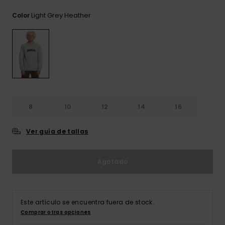
frecuentes y
accede a
Light Grey Heather
Color
nuestro
formulario de
contacto.
Consultar
las FAQ
8
10
12
14
16
Ver guía de tallas
Agotado
Este artículo se encuentra fuera de stock.
Comprar otras opciones