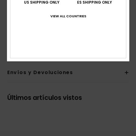
US SHIPPING ONLY
ES SHIPPING ONLY
principal
Bolsillos:
bolsillos estilo canguro
VIEW ALL COUNTRIES
Marca:
logo bicolor en el pecho
Otras características:__ parte inferior del cuerpo y
puños de canalé
Composición
[Tela principal] 55% algodón, 45% poliéster
Envíos y Devoluciones
Últimos artículos vistos