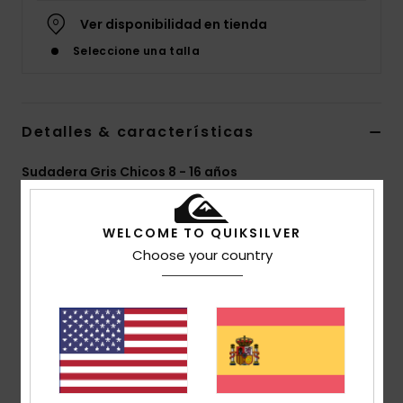
Ver disponibilidad en tienda
Seleccione una talla
Detalles & características
Sudadera Gris Chicos 8 - 16 años
Style
AQBFT03110
Código de color
sjsh
WELCOME TO QUIKSILVER
Características
Choose your country
Tejido:
polar popover, mezcla de algodón y poliéster
corte:
corte normal
Cuello:
capucha con cuello
Mangas:
Mangas largas
Cierre:
diseño cerrado
Tejido interior:
Forro de capucha con el tejido