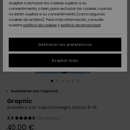
Freedom
aceptar o rechazar las cookies sujetas a su
consentimiento, o bien, para rechazar las cookies cuando
Comunidad
AYUDA &
no están sujetas a su consentimiento (como algunas
Protección de
Novedades
Novedades
CONTACTO
cookies de análisis). Para más información, consulte
datos
nuestra
política de cookies
y
política de privacidad
personales
SOSTENIBILIDAD
Destacados
Destacados
Guía de tallas
Gestionar las preferencias
TIENDAS
Inicia una
Aceptar todo
QUIKSILVER APP
conversación
para obtener
la respuesta
LISTA DE
más rápida a
FAVORITOS
tu pregunta.
Sudaderas con Capucha
Iniciar una
Graphic
conversación
Sudadera con capucha Negro chicos 8-16
Encuentra
respuestas a
4.8
(15 Reseñas)
las preguntas
40,00 €
más