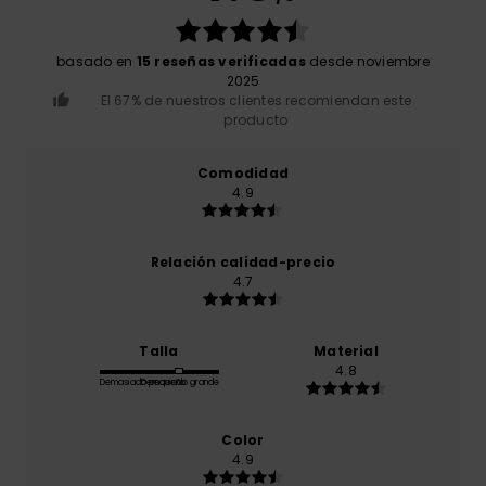
basado en
15 reseñas verificadas
desde noviembre
2025
El 67% de nuestros clientes recomiendan este
producto
Comodidad
4.9
Relación calidad-precio
4.7
Talla
Material
4.8
Demasiado pequeño
Demasiado grande
Color
4.9