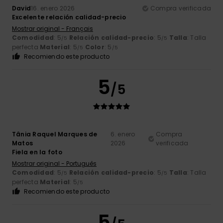
David
16. enero 2026
Compra verificada
Excelente relación calidad-precio
Mostrar original - Français
Comodidad
: 5
Relación calidad-precio
: 5
Talla
: Talla
/5
/5
perfecta
Material
: 5
Color
: 5
/5
/5
Recomiendo este producto
5
/5
Tânia Raquel Marques de
6. enero
Compra
Matos
2026
verificada
Fiela en la foto
Mostrar original - Português
Comodidad
: 5
Relación calidad-precio
: 5
Talla
: Talla
/5
/5
perfecta
Material
: 5
/5
Recomiendo este producto
5