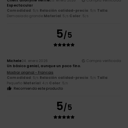
Client anonyme vérifié
25. enero 2026
Compra verificada
Espectacular
Comodidad
: 5
Relación calidad-precio
: 5
Talla
:
/5
/5
Demasiado grande
Material
: 5
Color
: 5
/5
/5
5
/5
Michele
24. enero 2026
Compra verificada
Un básico genial, aunque un poco fino.
Mostrar original - Français
Comodidad
: 5
Relación calidad-precio
: 5
Talla
:
/5
/5
Pequeño
Material
: 4
Color
: 5
/5
/5
Recomiendo este producto
5
/5