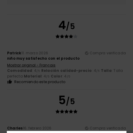
4
/5
Patrick
11. marzo 2026
Compra verificada
niño muy satisfecho con el producto
Mostrar original - Français
Comodidad
: 4
Relación calidad-precio
: 4
Talla
: Talla
/5
/5
perfecta
Material
: 4
Color
: 4
/5
/5
Recomiendo este producto
5
/5
Charles
16. febrero 2026
Compra verificada