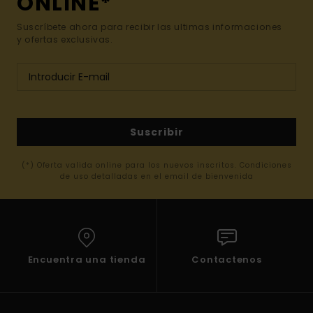
ONLINE*
Suscríbete ahora para recibir las ultimas informaciones
y ofertas exclusivas.
Suscribir
(*) Oferta valida online para los nuevos inscritos. Condiciones
de uso detalladas en el email de bienvenida
Encuentra una tienda
Contactenos