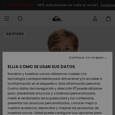
Pasar
a
DOBLE PROMO
-25% adicionales en todo el outlet
Compra
la
información
del
producto
AGOTADO
Accede a tu
HOMBRE
Ropa
Ropa
Shop
Surf Shop
Tienda
Outlet
pedido
Hombre
Snow
Hombre
Hombre
NIÑO
Envio
Accesorios
Accesorios
Novedades
Continuar sin aceptar
Surf Shop
Outlet
MUJER
Niño
Tienda
Niños
Devoluciones
ELIJA CÓMO SE USAN SUS DATOS
Snow Niños
Zapatos y
Zapatos y
Destacados
Nosotros y nuestros socios utilizamos cookies o la
chanclas
chanclas
SURF
tecnología correspondiente para almacenar y/o acceder a
Pago
Highlights
Outlet
la información en el dispositivo. Esta información personal
Tienda
Mujer
(como datos de navegación y dirección IP) puede utilizarse
Snow
SNOW
Snow Mujer
Tarjeta de
para: presentarle anuncios y contenido personalizados,
Surf
Surf
regalo
medir el rendimiento de la publicidad y los contenidos,
Comunidad
presentar las anuncios personalizados, conocer mejor a
DOBLE
nuestra audiencia, desarrollar y mejorar los productos de
Destacados
PROMO
Quiksilver
Snow
Snow
nuestros socios. Usted puede configurar sus opciones para