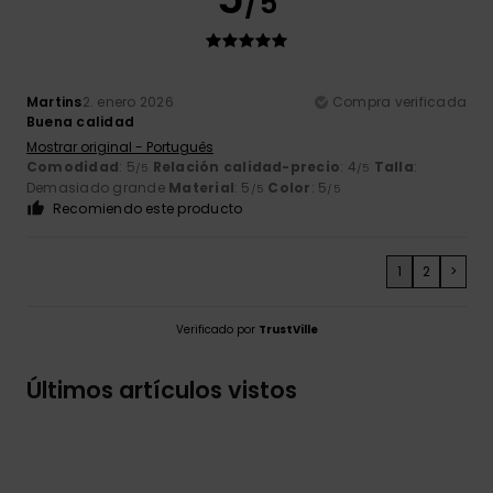
/5
Martins
2. enero 2026
Compra verificada
Buena calidad
Mostrar original - Português
Comodidad
: 5
Relación calidad-precio
: 4
Talla
:
/5
/5
Demasiado grande
Material
: 5
Color
: 5
/5
/5
Recomiendo este producto
1
2
>
Verificado por
TrustVille
Últimos artículos vistos