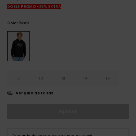
frecuentes y
DOBLE PROMO -25% EXTRA
accede a
nuestro
formulario de
Black
Color
contacto.
Consultar
las FAQ
8
10
12
14
16
Ver guía de tallas
Agotado
Este artículo se encuentra fuera de stock.