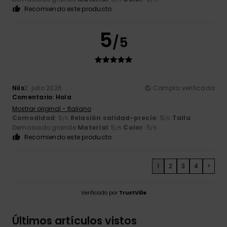
Recomiendo este producto
5
/5
Nils
2. julio 2026
Compra verificada
Comentario: Hola
Mostrar original - Italiano
Comodidad
: 5
Relación calidad-precio
: 5
Talla
:
/5
/5
Demasiado grande
Material
: 5
Color
: 5
/5
/5
Recomiendo este producto
1
2
3
4
>
Verificado por
TrustVille
Últimos artículos vistos