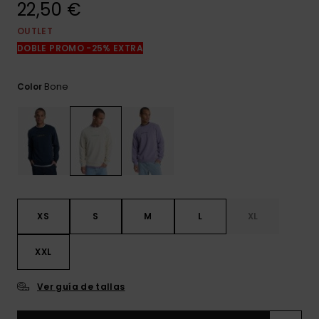
22,50 €
frecuentes y
accede a
nuestro
OUTLET
formulario de
DOBLE PROMO -25% EXTRA
contacto.
Consultar
Bone
Color
las FAQ
XS
S
M
L
XL
XXL
Ver guía de tallas