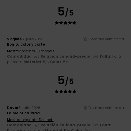
5
/5
Virginie
6. julio 2026
Compra verificada
Bonito color y corte
Mostrar original - Français
Comodidad
: 5
Relación calidad-precio
: 5
Talla
: Talla
/5
/5
perfecta
Material
: 5
Color
: 5
/5
/5
5
/5
Davor
5. julio 2026
Compra verificada
La mejor calidad
Mostrar original - Deutsch
Comodidad
: 5
Relación calidad-precio
: 5
Talla
:
/5
/5
Demasiado grande
Material
: 5
Color
: 5
/5
/5