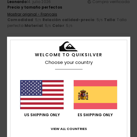
Leonardo
14. julio 2026
Compra verificada
Precio y tamaño perfectos
Mostrar original - Français
Comodidad
: 5
Relación calidad-precio
: 5
Talla
: Talla
/5
/5
perfecta
Material
: 5
Color
: 5
/5
/5
5
/5
WELCOME TO QUIKSILVER
Choose your country
Jean Pierre
14. julio 2026
Compra verificada
Está bonito y de oferta
Comodidad
: 5
Relación calidad-precio
: 4
Talla
:
/5
/5
Grande
Material
: 5
Color
: 5
/5
/5
5
/5
US SHIPPING ONLY
ES SHIPPING ONLY
VIEW ALL COUNTRIES