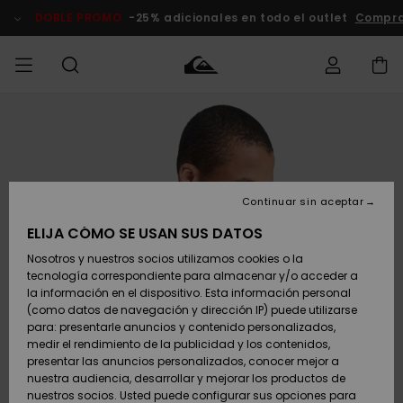
Pasar
a
DOBLE PROMO
-25% adicionales en todo el outlet
Compra
la
información
del
producto
Accede a tu
HOMBRE
Ropa
Ropa
Shop
Surf Shop
Tienda
Outlet
pedido
Hombre
Snow
Hombre
Hombre
NIÑO
Envio
Accesorios
Accesorios
Novedades
Continuar sin aceptar
Surf Shop
Outlet
MUJER
Niño
Tienda
Niños
Devoluciones
ELIJA CÓMO SE USAN SUS DATOS
Snow Niños
Zapatos y
Zapatos y
Destacados
Nosotros y nuestros socios utilizamos cookies o la
chanclas
chanclas
SURF
tecnología correspondiente para almacenar y/o acceder a
Pago
Highlights
Outlet
la información en el dispositivo. Esta información personal
Tienda
Mujer
(como datos de navegación y dirección IP) puede utilizarse
Snow
SNOW
Snow Mujer
Tarjeta de
para: presentarle anuncios y contenido personalizados,
Surf
Surf
regalo
medir el rendimiento de la publicidad y los contenidos,
Comunidad
presentar las anuncios personalizados, conocer mejor a
DOBLE
nuestra audiencia, desarrollar y mejorar los productos de
Destacados
PROMO
Quiksilver
Snow
Snow
nuestros socios. Usted puede configurar sus opciones para