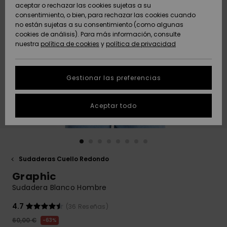
Freedom
aceptar o rechazar las cookies sujetas a su
consentimiento, o bien, para rechazar las cookies cuando
Comunidad
AYUDA &
no están sujetas a su consentimiento (como algunas
Protección de
Novedades
Novedades
CONTACTO
cookies de análisis). Para más información, consulte
datos
nuestra
política de cookies
y
política de privacidad
personales
SOSTENIBILIDAD
Destacados
Destacados
Guía de tallas
Gestionar las preferencias
TIENDAS
Inicia una
Aceptar todo
QUIKSILVER APP
conversación
para obtener
la respuesta
LISTA DE
más rápida a
FAVORITOS
tu pregunta.
Sudaderas Cuello Redondo
Iniciar una
Graphic
conversación
Sudadera Blanco Hombre
Encuentra
respuestas a
4.7
(36 Reseñas)
las preguntas
60,00 €
63%
más