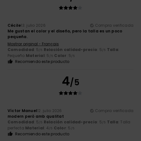
Cécile
13. julio 2026
Compra verificada
Me gustan el color y el diseño, pero la talla es un poco
pequeña.
Mostrar original - Français
Comodidad
: 5
Relación calidad-precio
: 5
Talla
:
/5
/5
Pequeño
Material
: 5
Color
: 5
/5
/5
Recomiendo este producto
4
/5
Víctor Manuel
12. julio 2026
Compra verificada
modern però amb qualitat
Comodidad
: 5
Relación calidad-precio
: 5
Talla
: Talla
/5
/5
perfecta
Material
: 4
Color
: 5
/5
/5
Recomiendo este producto