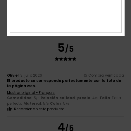
Thomas Alfred
13. julio 2026
Compra verificada
Un estilo genial
Mostrar original - Deutsch
Comodidad
: 5
Relación calidad-precio
: 5
Talla
: Talla
/5
/5
perfecta
Material
: 5
Color
: 5
/5
/5
Recomiendo este producto
5
/5
Olivier
13. julio 2026
Compra verificada
El producto se corresponde perfectamente con la foto de
la página web.
Mostrar original - Français
Comodidad
: 5
Relación calidad-precio
: 4
Talla
: Talla
/5
/5
perfecta
Material
: 5
Color
: 5
/5
/5
Recomiendo este producto
4
/5