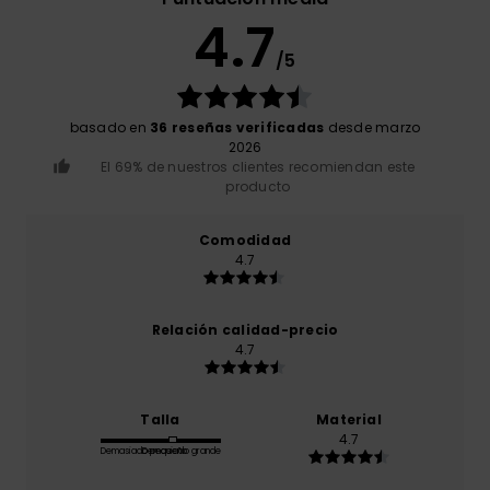
4.7
/5
basado en
36 reseñas verificadas
desde marzo
2026
El 69% de nuestros clientes recomiendan este
producto
Comodidad
4.7
Relación calidad-precio
4.7
Talla
Material
4.7
Demasiado pequeño
Demasiado grande