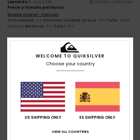
Leonardo
14. julio 2026
Compra verificada
Precio y tamaño perfectos
Mostrar original - Français
Comodidad
: 5
Relación calidad-precio
: 5
Talla
: Talla
/5
/5
perfecta
Material
: 5
Color
: 5
/5
/5
5
/5
WELCOME TO QUIKSILVER
Choose your country
Jean Pierre
14. julio 2026
Compra verificada
Está bonito y de oferta
Comodidad
: 5
Relación calidad-precio
: 4
Talla
:
/5
/5
Grande
Material
: 5
Color
: 5
/5
/5
5
/5
US SHIPPING ONLY
ES SHIPPING ONLY
VIEW ALL COUNTRIES