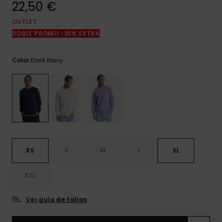
22,50 €
frecuentes y
accede a
nuestro
OUTLET
formulario de
DOBLE PROMO -25% EXTRA
contacto.
Consultar
Dark Navy
Color
las FAQ
XS
S
M
L
XL
XXL
Ver guía de tallas