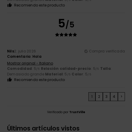
Recomiendo este producto
5
/5
Nils
2. julio 2026
Compra verificada
Comentario: Hola
Mostrar original - Italiano
Comodidad
: 5
Relación calidad-precio
: 5
Talla
:
/5
/5
Demasiado grande
Material
: 5
Color
: 5
/5
/5
Recomiendo este producto
1
2
3
4
>
Verificado por
TrustVille
Últimos artículos vistos