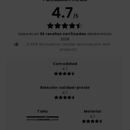
4.7
/5
basado en
36 reseñas verificadas
desde marzo
2026
El 69% de nuestros clientes recomiendan este
producto
Comodidad
4.7
Relación calidad-precio
4.7
Talla
Material
4.7
Demasiado pequeño
Demasiado grande