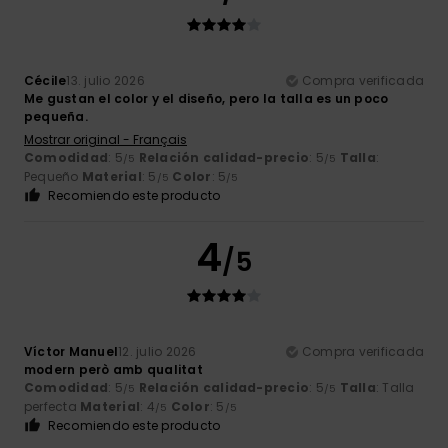
Cécile
13. julio 2026
Compra verificada
Me gustan el color y el diseño, pero la talla es un poco
pequeña.
Mostrar original - Français
Comodidad
: 5
Relación calidad-precio
: 5
Talla
:
/5
/5
Pequeño
Material
: 5
Color
: 5
/5
/5
Recomiendo este producto
4
/5
Víctor Manuel
12. julio 2026
Compra verificada
modern però amb qualitat
Comodidad
: 5
Relación calidad-precio
: 5
Talla
: Talla
/5
/5
perfecta
Material
: 4
Color
: 5
/5
/5
Recomiendo este producto