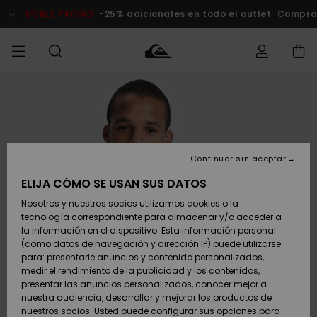
Pasar
a
DOBLE PROMO
-25% adicionales en todo el outlet
Compra
la
información
del
producto
Accede a tu
HOMBRE
Ropa
Ropa
Shop
Surf Shop
Tienda
Outlet
pedido
Hombre
Snow
Hombre
Hombre
NIÑO
Envio
Accesorios
Accesorios
Novedades
Continuar sin aceptar
Surf Shop
Outlet
MUJER
Niño
Tienda
Niños
Devoluciones
ELIJA CÓMO SE USAN SUS DATOS
Snow Niños
Zapatos y
Zapatos y
Destacados
Nosotros y nuestros socios utilizamos cookies o la
chanclas
chanclas
SURF
tecnología correspondiente para almacenar y/o acceder a
Pago
Highlights
Outlet
la información en el dispositivo. Esta información personal
Tienda
Mujer
(como datos de navegación y dirección IP) puede utilizarse
Snow
SNOW
Snow Mujer
Tarjeta de
para: presentarle anuncios y contenido personalizados,
Surf
Surf
regalo
medir el rendimiento de la publicidad y los contenidos,
Comunidad
presentar las anuncios personalizados, conocer mejor a
DOBLE
nuestra audiencia, desarrollar y mejorar los productos de
Destacados
PROMO
Quiksilver
Snow
Snow
nuestros socios. Usted puede configurar sus opciones para