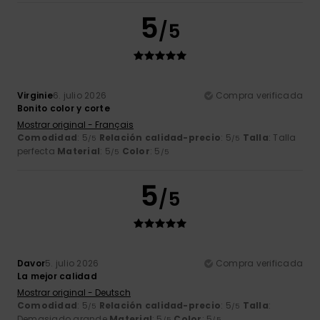
5
/5
Virginie
6. julio 2026
Compra verificada
Bonito color y corte
Mostrar original - Français
Comodidad
: 5
Relación calidad-precio
: 5
Talla
: Talla
/5
/5
perfecta
Material
: 5
Color
: 5
/5
/5
5
/5
Davor
5. julio 2026
Compra verificada
La mejor calidad
Mostrar original - Deutsch
Comodidad
: 5
Relación calidad-precio
: 5
Talla
:
/5
/5
Demasiado grande
Material
: 5
Color
: 5
/5
/5