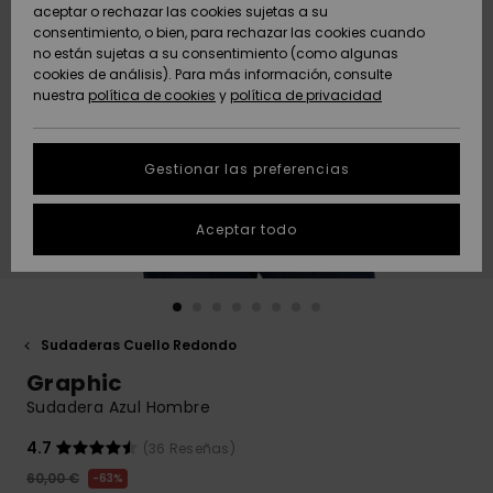
Freedom
aceptar o rechazar las cookies sujetas a su
consentimiento, o bien, para rechazar las cookies cuando
Comunidad
AYUDA &
no están sujetas a su consentimiento (como algunas
Protección de
Novedades
Novedades
CONTACTO
cookies de análisis). Para más información, consulte
datos
nuestra
política de cookies
y
política de privacidad
personales
SOSTENIBILIDAD
Destacados
Destacados
Guía de tallas
Gestionar las preferencias
TIENDAS
Inicia una
Aceptar todo
QUIKSILVER APP
conversación
para obtener
la respuesta
LISTA DE
más rápida a
FAVORITOS
tu pregunta.
Sudaderas Cuello Redondo
Iniciar una
Graphic
conversación
Sudadera Azul Hombre
Encuentra
respuestas a
4.7
(36 Reseñas)
las preguntas
60,00 €
63%
más