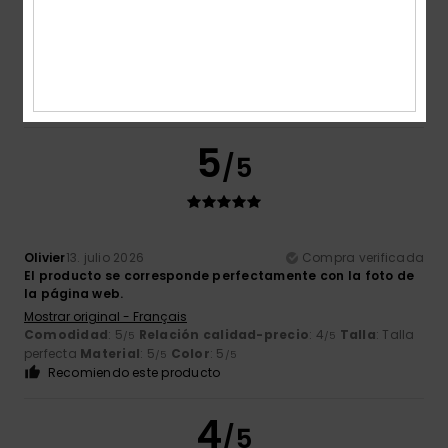
Thomas Alfred
13. julio 2026
Compra verificada
Un estilo genial
Mostrar original - Deutsch
Comodidad
: 5
Relación calidad-precio
: 5
Talla
: Talla
/5
/5
perfecta
Material
: 5
Color
: 5
/5
/5
Recomiendo este producto
5
/5
Olivier
13. julio 2026
Compra verificada
El producto se corresponde perfectamente con la foto de
la página web.
Mostrar original - Français
Comodidad
: 5
Relación calidad-precio
: 4
Talla
: Talla
/5
/5
perfecta
Material
: 5
Color
: 5
/5
/5
Recomiendo este producto
4
/5