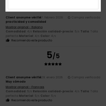
Client anonyme vérifié
7. febrero 2026
Compra verificada
practicidad y comodidad
Mostrar original - Italiano
Comodidad
: 4
Relación calidad-precio
: 5
Talla
: Talla
/5
/5
perfecta
Material
: 4
Color
: 4
/5
/5
Recomiendo este producto
5
/5
Client anonyme vérifié
29. enero 2026
Compra verificada
Muy cómodo
Mostrar original - Français
Comodidad
: 5
Relación calidad-precio
: 4
Talla
: Talla
/5
/5
perfecta
Material
: 5
Color
: 5
/5
/5
Recomiendo este producto