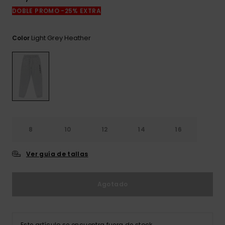
frecuentes y
DOBLE PROMO -25% EXTRA
accede a
nuestro
formulario de
Light Grey Heather
Color
contacto.
Consultar
las FAQ
8
10
12
14
16
Ver guía de tallas
Agotado
Este artículo se encuentra fuera de stock.