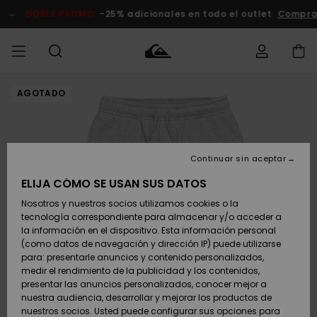
Pasar
a
DOBLE PROMO
-25% adicionales en todo el outlet
Compra
la
información
del
producto
AGOTADO
Accede a tu
HOMBRE
Ropa
Ropa
Shop
Surf Shop
Tienda
Outlet
pedido
Hombre
Snow
Hombre
Hombre
NIÑO
Envio
Accesorios
Accesorios
Novedades
Continuar sin aceptar
Surf Shop
Outlet
MUJER
Niño
Tienda
Niños
Devoluciones
ELIJA CÓMO SE USAN SUS DATOS
Snow Niños
Zapatos y
Zapatos y
Destacados
Nosotros y nuestros socios utilizamos cookies o la
chanclas
chanclas
SURF
tecnología correspondiente para almacenar y/o acceder a
Pago
Highlights
Outlet
la información en el dispositivo. Esta información personal
Tienda
Mujer
(como datos de navegación y dirección IP) puede utilizarse
Snow
SNOW
Snow Mujer
Tarjeta de
para: presentarle anuncios y contenido personalizados,
Surf
Surf
regalo
medir el rendimiento de la publicidad y los contenidos,
Comunidad
presentar las anuncios personalizados, conocer mejor a
DOBLE
nuestra audiencia, desarrollar y mejorar los productos de
Destacados
PROMO
Quiksilver
Snow
Snow
nuestros socios. Usted puede configurar sus opciones para