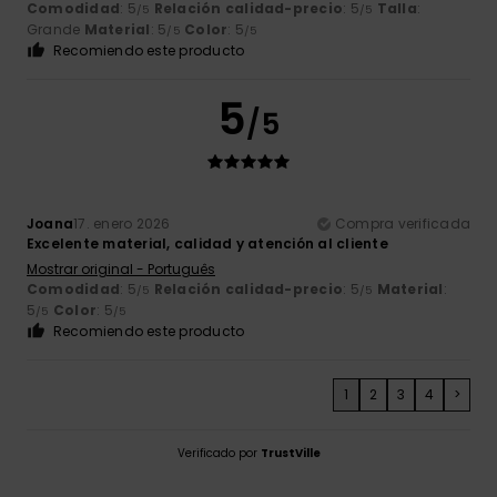
Comodidad
: 5
Relación calidad-precio
: 5
Talla
:
/5
/5
Grande
Material
: 5
Color
: 5
/5
/5
Recomiendo este producto
5
/5
Joana
17. enero 2026
Compra verificada
Excelente material, calidad y atención al cliente
Mostrar original - Português
Comodidad
: 5
Relación calidad-precio
: 5
Material
:
/5
/5
5
Color
: 5
/5
/5
Recomiendo este producto
1
2
3
4
>
Verificado por
TrustVille