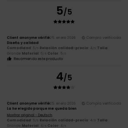
5
/5
Client anonyme vérifié
25. enero 2026
Compra verificada
Diseño y calidad
Comodidad
: 5
Relación calidad-precio
: 4
Talla
:
/5
/5
Grande
Material
: 5
Color
: 5
/5
/5
Recomiendo este producto
4
/5
Client anonyme vérifié
25. enero 2026
Compra verificada
La he elegido porque me queda bien
Mostrar original - Deutsch
Comodidad
: 5
Relación calidad-precio
: 4
Talla
:
/5
/5
Grande
Material
: 4
Color
: 4
/5
/5