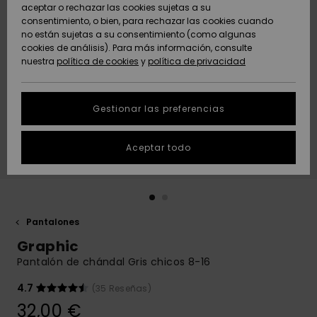
Freedom
aceptar o rechazar las cookies sujetas a su
consentimiento, o bien, para rechazar las cookies cuando
Comunidad
AYUDA &
no están sujetas a su consentimiento (como algunas
Protección de
Novedades
Novedades
CONTACTO
cookies de análisis). Para más información, consulte
datos
nuestra
política de cookies
y
política de privacidad
personales
SOSTENIBILIDAD
Destacados
Destacados
Guía de tallas
Gestionar las preferencias
TIENDAS
Inicia una
Aceptar todo
QUIKSILVER APP
conversación
para obtener
la respuesta
LISTA DE
más rápida a
FAVORITOS
tu pregunta.
Pantalones
Iniciar una
Graphic
conversación
Pantalón de chándal Gris chicos 8-16
Encuentra
respuestas a
4.7
(35 Reseñas)
las preguntas
32,00 €
más