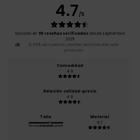
4.7
/5
basado en
35 reseñas verificadas
desde septiembre
2025
El 89% de nuestros clientes recomiendan este
producto
Comodidad
4.9
Relación calidad-precio
4.8
Talla
Material
4.7
Demasiado pequeño
Demasiado grande