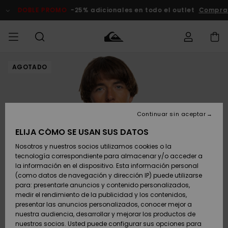
Pasar
a
DOBLE PROMO
-25% adicionales en todo el outlet
Compra
la
información
del
producto
AGOTADO
Accede a tu
HOMBRE
Ropa
Ropa
Shop
Surf Shop
Tienda
Outlet
pedido
Hombre
Snow
Hombre
Hombre
NIÑO
Envio
Accesorios
Accesorios
Novedades
Continuar sin aceptar
Surf Shop
Outlet
MUJER
Niño
Tienda
Niños
Devoluciones
ELIJA CÓMO SE USAN SUS DATOS
Snow Niños
Zapatos y
Zapatos y
Destacados
Nosotros y nuestros socios utilizamos cookies o la
chanclas
chanclas
SURF
tecnología correspondiente para almacenar y/o acceder a
Pago
Highlights
Outlet
la información en el dispositivo. Esta información personal
Tienda
Mujer
(como datos de navegación y dirección IP) puede utilizarse
Snow
SNOW
Snow Mujer
Tarjeta de
para: presentarle anuncios y contenido personalizados,
Surf
Surf
regalo
medir el rendimiento de la publicidad y los contenidos,
Comunidad
presentar las anuncios personalizados, conocer mejor a
DOBLE
nuestra audiencia, desarrollar y mejorar los productos de
Destacados
PROMO
Quiksilver
Snow
Snow
nuestros socios. Usted puede configurar sus opciones para