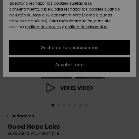
Freedom
aceptar o rechazar las cookies sujetas a su
consentimiento, o bien, para rechazar las cookies cuando
Comunidad
AYUDA &
no están sujetas a su consentimiento (como algunas
Protección de
Novedades
Novedades
CONTACTO
cookies de análisis). Para más información, consulte
datos
nuestra
política de cookies
y
política de privacidad
personales
SOSTENIBILIDAD
Destacados
Destacados
Guía de tallas
Gestionar las preferencias
TIENDAS
Inicia una
Aceptar todo
QUIKSILVER APP
conversación
para obtener
la respuesta
LISTA DE
más rápida a
VER EL VIDEO
FAVORITOS
tu pregunta.
Iniciar una
conversación
Sudaderas
Encuentra
respuestas a
Good Hope Lake
las preguntas
Sudadera Azul Hombre
más