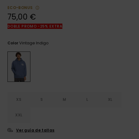
frecuentes y
ECO-BONUS
accede a
nuestro
75,00 €
formulario de
contacto.
DOBLE PROMO -25% EXTRA
Consultar
las FAQ
Vintage Indigo
Color
XS
S
M
L
XL
XXL
Ver guía de tallas