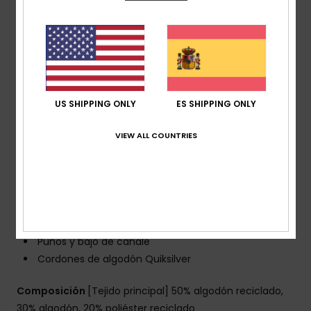
Colección:
colección Take Us Back
Tejido:
polar cepillado de 50% algodón reciclado,
30% algodón regular y 20% poliéster reciclado [350
g/m2]
Lavado:
tela con lavado para un look vintage
corte:
corte extra grande
US SHIPPING ONLY
ES SHIPPING ONLY
Cuello:
capucha con cuello
VIEW ALL COUNTRIES
Mangas:
Mangas largas
Cierre:
diseño cerrado
Bolsillos:
bolsillos estilo canguro
Marca:
detalles artísticos Quiksilve de temporada
en el pecho y la espalda
Otras características:__ tacto suave
Puños y bajo de canalé
Cordones de algodón Quiksilver
Composición
[Tejido principal] 50% algodón reciclado,
30% algodón, 20% poliéster reciclado