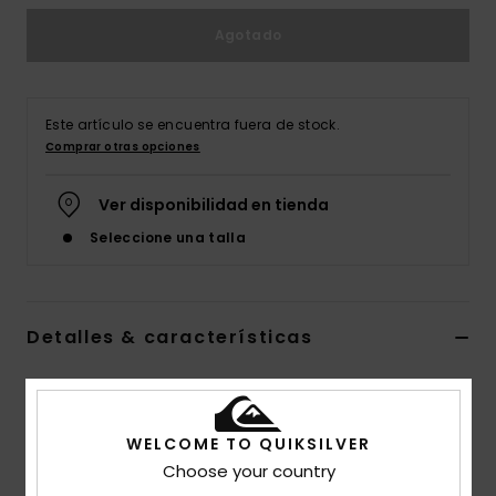
Agotado
Este artículo se encuentra fuera de stock.
Comprar otras opciones
Ver disponibilidad en tienda
Seleccione una talla
Detalles & características
Sudadera Azul Hombre
Style
EQYFT04975
Código de color
byl0
WELCOME TO QUIKSILVER
Choose your country
Características