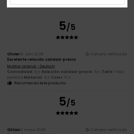
5
/5
Olivier
16. julio 2026
Compra verificada
Excelente relación calidad-precio
Mostrar original - Deutsch
Comodidad
: 5
Relación calidad-precio
: 5
Talla
: Talla
/5
/5
perfecta
Material
: 4
Color
: 5
/5
/5
Recomiendo este producto
5
/5
Gillian
3. mayo 2026
Compra verificada