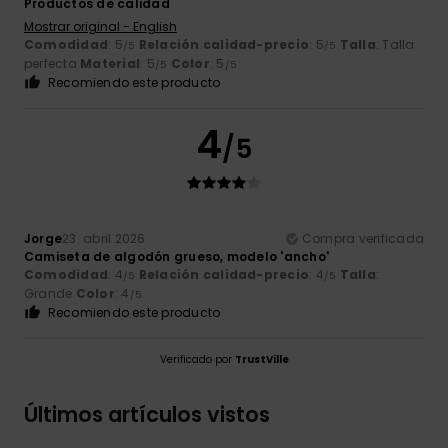
Productos de calidad
Mostrar original - English
Comodidad
: 5
Relación calidad-precio
: 5
Talla
: Talla
/5
/5
perfecta
Material
: 5
Color
: 5
/5
/5
Recomiendo este producto
4
/5
Jorge
23. abril 2026
Compra verificada
Camiseta de algodón grueso, modelo 'ancho'
Comodidad
: 4
Relación calidad-precio
: 4
Talla
:
/5
/5
Grande
Color
: 4
/5
Recomiendo este producto
Verificado por
TrustVille
Últimos artículos vistos