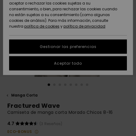
Freedom
aceptar o rechazar las cookies sujetas a su
consentimiento, o bien, para rechazar las cookies cuando
Comunidad
AYUDA &
no están sujetas a su consentimiento (como algunas
Protección de
Novedades
Novedades
CONTACTO
cookies de análisis). Para más información, consulte
datos
nuestra
política de cookies
y
política de privacidad
personales
SOSTENIBILIDAD
Destacados
Destacados
Guía de tallas
Gestionar las preferencias
TIENDAS
Inicia una
Aceptar todo
QUIKSILVER APP
conversación
para obtener
la respuesta
LISTA DE
más rápida a
FAVORITOS
tu pregunta.
Manga Corta
Iniciar una
Fractured Wave
conversación
Camiseta de manga corta Morado Chicos 8-16
Encuentra
respuestas a
4.7
(3 Reseñas)
las preguntas
ECO-BONUS
más