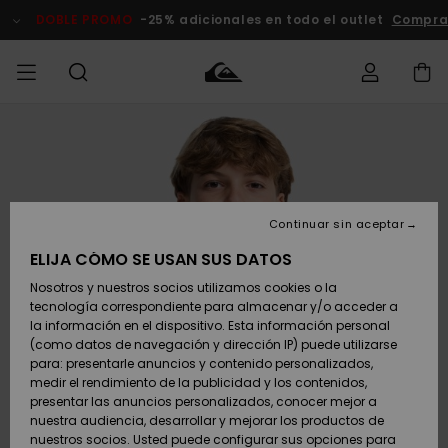
Pasar
a
DOBLE PROMO
-25% adicionales en todo el outlet
Comprar 
la
información
del
producto
Accede a tu
HOMBRE
Ropa
Ropa
Shop
Surf Shop
Tienda
Outlet
pedido
Hombre
Snow
Hombre
Hombre
NIÑO
Envio
Accesorios
Accesorios
Novedades
Continuar sin aceptar
Surf Shop
Outlet
MUJER
Niño
Tienda
Niños
Devoluciones
ELIJA CÓMO SE USAN SUS DATOS
Snow Niños
Zapatos y
Zapatos y
Destacados
Nosotros y nuestros socios utilizamos cookies o la
chanclas
chanclas
SURF
tecnología correspondiente para almacenar y/o acceder a
Pago
Highlights
Outlet
la información en el dispositivo. Esta información personal
Tienda
Mujer
(como datos de navegación y dirección IP) puede utilizarse
Snow
SNOW
Snow Mujer
Tarjeta de
para: presentarle anuncios y contenido personalizados,
Surf
Surf
regalo
medir el rendimiento de la publicidad y los contenidos,
Comunidad
presentar las anuncios personalizados, conocer mejor a
DOBLE
nuestra audiencia, desarrollar y mejorar los productos de
Destacados
PROMO
Quiksilver
Snow
Snow
nuestros socios. Usted puede configurar sus opciones para