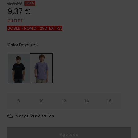
frecuentes y
25,00 €
63%
accede a
9,37 €
nuestro
formulario de
OUTLET
contacto.
DOBLE PROMO -25% EXTRA
Consultar
las FAQ
Daybreak
Color
8
10
12
14
16
Ver guía de tallas
Agotado