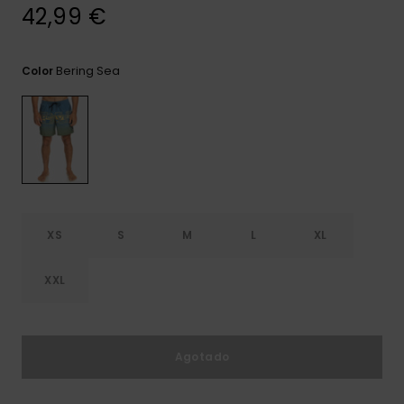
frecuentes y
42,99 €
accede a
nuestro
formulario de
Bering Sea
Color
contacto.
Consultar
las FAQ
XS
S
M
L
XL
XXL
Agotado