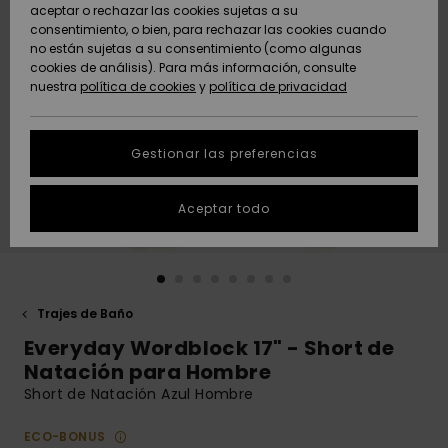
Freedom
aceptar o rechazar las cookies sujetas a su
consentimiento, o bien, para rechazar las cookies cuando
Comunidad
AYUDA &
no están sujetas a su consentimiento (como algunas
Protección de
Novedades
Novedades
CONTACTO
cookies de análisis). Para más información, consulte
datos
nuestra
política de cookies
y
política de privacidad
personales
SOSTENIBILIDAD
Destacados
Destacados
Guía de tallas
Gestionar las preferencias
TIENDAS
Inicia una
Aceptar todo
QUIKSILVER APP
conversación
para obtener
la respuesta
LISTA DE
más rápida a
FAVORITOS
tu pregunta.
Trajes de Baño
Iniciar una
Everyday Wordblock 17" - Short de
conversación
Natación para Hombre
Encuentra
Short de Natación Azul Hombre
respuestas a
las preguntas
ECO-BONUS
más