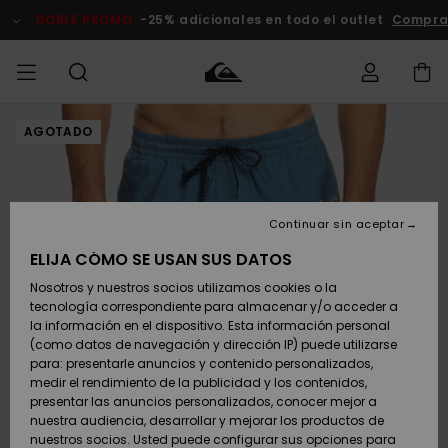
Pasar
a
DOBLE PROMO
-25% adicionales en todo el outlet
Compra
la
información
del
producto
AGOTADO
Accede a tu
HOMBRE
Ropa
Ropa
Shop
Surf Shop
Tienda
Outlet
pedido
Hombre
Snow
Hombre
Hombre
NIÑO
Envio
Accesorios
Accesorios
Novedades
Continuar sin aceptar
Surf Shop
Outlet
MUJER
Niño
Tienda
Niños
Devoluciones
ELIJA CÓMO SE USAN SUS DATOS
Snow Niños
Zapatos y
Zapatos y
Destacados
Nosotros y nuestros socios utilizamos cookies o la
chanclas
chanclas
SURF
tecnología correspondiente para almacenar y/o acceder a
Pago
Highlights
Outlet
la información en el dispositivo. Esta información personal
Tienda
Mujer
(como datos de navegación y dirección IP) puede utilizarse
Snow
SNOW
Snow Mujer
Tarjeta de
para: presentarle anuncios y contenido personalizados,
Surf
Surf
regalo
medir el rendimiento de la publicidad y los contenidos,
Comunidad
presentar las anuncios personalizados, conocer mejor a
DOBLE
nuestra audiencia, desarrollar y mejorar los productos de
Destacados
PROMO
Quiksilver
Snow
Snow
nuestros socios. Usted puede configurar sus opciones para