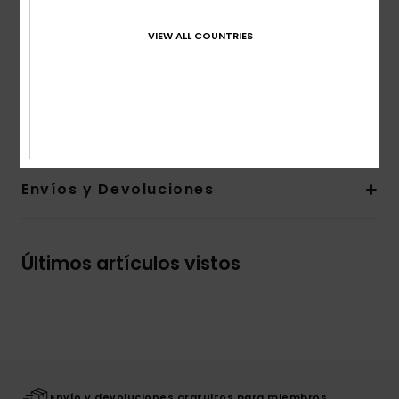
Longitud :
longitud 43 cm - corto
Bolsillos:
bolsillos de acceso lateral
VIEW ALL COUNTRIES
Bolsillos traseros
Otras características:
aro para llaves con la marca
Composición
100% poliéster reciclado
Envíos y Devoluciones
Últimos artículos vistos
Envío y devoluciones gratuitos para miembros