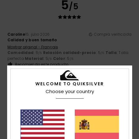
5
/5
Caroline
15. julio 2026
Compra verificada
Calidad y buen tamaño
Mostrar original - Français
Comodidad
: 5
Relación calidad-precio
: 5
Talla
: Talla
/5
/5
perfecta
Material
: 5
Color
: 5
/5
/5
Recomiendo este producto
5
/5
WELCOME TO QUIKSILVER
Choose your country
Tiago Miguel
15. julio 2026
Compra verificada
Me ha gustado mucho el producto
Mostrar original - Português
Comodidad
: 5
Relación calidad-precio
: 5
Talla
: Talla
/5
/5
perfecta
Material
: 5
Color
: 5
/5
/5