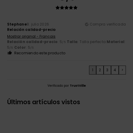
Stephane
8. julio 2026
Compra verificada
Relación calidad-precio
Mostrar original - Français
Relación calidad-precio
: 5
Talla
: Talla perfecta
Material
:
/5
5
Color
: 5
/5
/5
Recomiendo este producto
1
2
3
4
>
Verificado por
TrustVille
Últimos artículos vistos