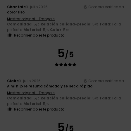
Chantale
9. julio 2026
Compra verificada
color liso
Mostrar original - Français
Comodidad
: 5
Relación calidad-precio
: 5
Talla
: Talla
/5
/5
perfecta
Material
: 5
Color
: 5
/5
/5
Recomiendo este producto
5
/5
Claire
9. julio 2026
Compra verificada
A mi hijo le resulta cómodo y se seca rápido
Mostrar original - Français
Comodidad
: 5
Relación calidad-precio
: 5
Talla
: Talla
/5
/5
perfecta
Material
: 5
/5
Recomiendo este producto
5
/5