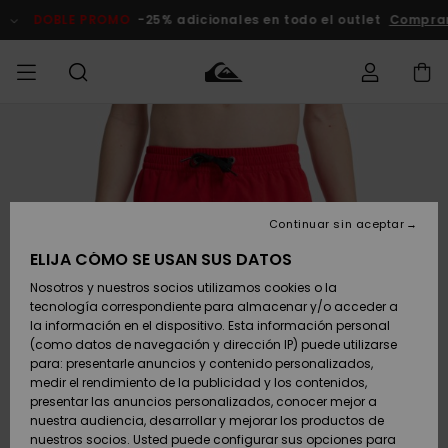
Pasar
a
DOBLE PROMO
-25% adicionales en todo el outlet
Compra
la
información
del
producto
Accede a tu
HOMBRE
Ropa
Ropa
Shop
Surf Shop
Tienda
Outlet
pedido
Hombre
Snow
Hombre
Hombre
NIÑO
Envio
Accesorios
Accesorios
Novedades
Continuar sin aceptar
Surf Shop
Outlet
MUJER
Niño
Tienda
Niños
Devoluciones
ELIJA CÓMO SE USAN SUS DATOS
Snow Niños
Zapatos y
Zapatos y
Destacados
Nosotros y nuestros socios utilizamos cookies o la
chanclas
chanclas
SURF
tecnología correspondiente para almacenar y/o acceder a
Pago
Highlights
Outlet
la información en el dispositivo. Esta información personal
Tienda
Mujer
(como datos de navegación y dirección IP) puede utilizarse
Snow
SNOW
Snow Mujer
Tarjeta de
para: presentarle anuncios y contenido personalizados,
Surf
Surf
regalo
medir el rendimiento de la publicidad y los contenidos,
Comunidad
presentar las anuncios personalizados, conocer mejor a
DOBLE
nuestra audiencia, desarrollar y mejorar los productos de
Destacados
PROMO
Quiksilver
Snow
Snow
nuestros socios. Usted puede configurar sus opciones para