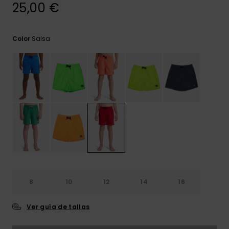
frecuentes y
25,00 €
accede a
nuestro
formulario de
Salsa
Color
contacto.
Consultar
las FAQ
8
10
12
14
16
Ver guía de tallas