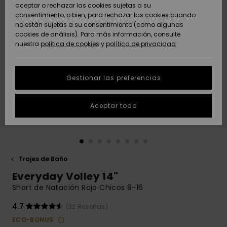
Freedom
aceptar o rechazar las cookies sujetas a su
consentimiento, o bien, para rechazar las cookies cuando
Comunidad
AYUDA &
no están sujetas a su consentimiento (como algunas
Protección de
Novedades
Novedades
CONTACTO
cookies de análisis). Para más información, consulte
datos
nuestra
política de cookies
y
política de privacidad
personales
SOSTENIBILIDAD
Destacados
Destacados
Guía de tallas
Gestionar las preferencias
TIENDAS
Inicia una
Aceptar todo
QUIKSILVER APP
conversación
para obtener
la respuesta
LISTA DE
más rápida a
FAVORITOS
tu pregunta.
Trajes de Baño
Iniciar una
Everyday Volley 14"
conversación
Short de Natación Rojo Chicos 8-16
Encuentra
respuestas a
4.7
(32 Reseñas)
las preguntas
ECO-BONUS
más