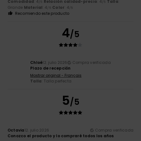
Comodidad
: 4
Relación calidad-precio
: 4
Talla
:
/5
/5
Grande
Material
: 4
Color
: 4
/5
/5
Recomiendo este producto
4
/5
Chloé
12. julio 2026
Compra verificada
Plazo de recepción
Mostrar original - Français
Talla
: Talla perfecta
5
/5
Octavia
12. julio 2026
Compra verificada
Conozco el producto y lo compraré todos los años