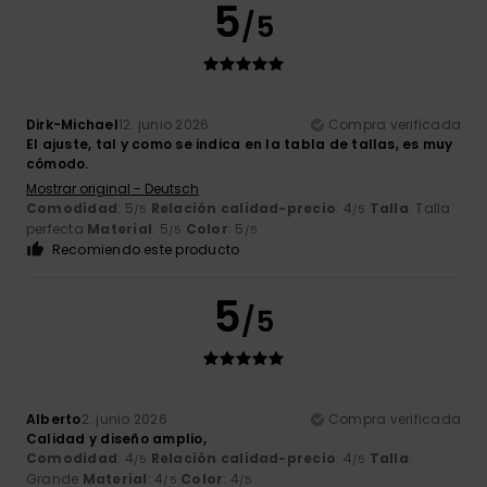
5
/5
Dirk-Michael
12. junio 2026
Compra verificada
El ajuste, tal y como se indica en la tabla de tallas, es muy
cómodo.
Mostrar original - Deutsch
Comodidad
: 5
Relación calidad-precio
: 4
Talla
: Talla
/5
/5
perfecta
Material
: 5
Color
: 5
/5
/5
Recomiendo este producto
5
/5
Alberto
2. junio 2026
Compra verificada
Calidad y diseño amplio,
Comodidad
: 4
Relación calidad-precio
: 4
Talla
:
/5
/5
Grande
Material
: 4
Color
: 4
/5
/5