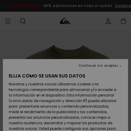
Pasar
a
DOBLE PROMO
-25% adicionales en todo el outlet
Comprar 
la
información
del
producto
Accede a tu
HOMBRE
Ropa
Ropa
Shop
Surf Shop
Tienda
Outlet
pedido
Hombre
Snow
Hombre
Hombre
NIÑO
Envio
Accesorios
Accesorios
Novedades
Continuar sin aceptar
Surf Shop
Outlet
MUJER
Niño
Tienda
Niños
Devoluciones
ELIJA CÓMO SE USAN SUS DATOS
Snow Niños
Zapatos y
Zapatos y
Destacados
Nosotros y nuestros socios utilizamos cookies o la
chanclas
chanclas
SURF
tecnología correspondiente para almacenar y/o acceder a
Pago
Highlights
Outlet
la información en el dispositivo. Esta información personal
Tienda
Mujer
(como datos de navegación y dirección IP) puede utilizarse
Snow
SNOW
Snow Mujer
Tarjeta de
para: presentarle anuncios y contenido personalizados,
Surf
Surf
regalo
medir el rendimiento de la publicidad y los contenidos,
Comunidad
presentar las anuncios personalizados, conocer mejor a
DOBLE
nuestra audiencia, desarrollar y mejorar los productos de
Destacados
PROMO
Quiksilver
Snow
Snow
nuestros socios. Usted puede configurar sus opciones para