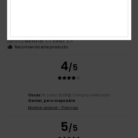
Robin
2. julio 2026
Compra verificada
Un producto elegante y de calidad
Mostrar original - Français
Comodidad
: 5
Relación calidad-precio
: 4
Talla
: Talla
/5
/5
perfecta
Material
: 5
Color
: 4
/5
/5
Recomiendo este producto
4
/5
Oscar
28. junio 2026
Compra verificada
Genial, pero mejorable
Mostrar original - Français
5
/5