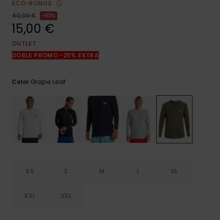
ECO-BONUS
frecuentes y
accede a
40,00 €
63%
nuestro
15,00 €
formulario de
contacto.
OUTLET
DOBLE PROMO -25% EXTRA
Consultar
las FAQ
Grape Leaf
Color
XS
S
M
L
XL
XXL
3XL