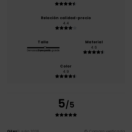
Relación calidad-precio
4.4
Talla
Material
4.6
Demasiado pequeño
Demasiado grande
Color
4.9
5
/5
Giles
11. julio 2026
Compra verificada