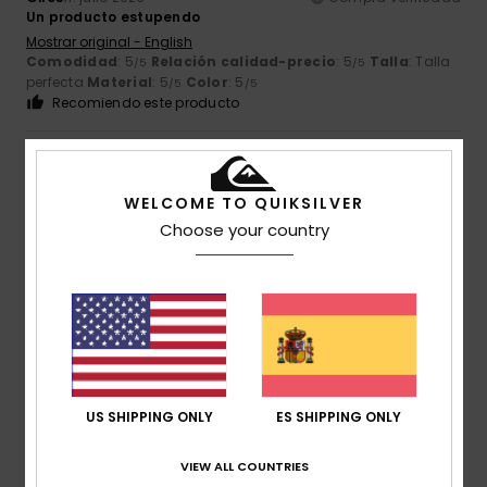
Un producto estupendo
Mostrar original - English
Comodidad
: 5
Relación calidad-precio
: 5
Talla
: Talla
/5
/5
perfecta
Material
: 5
Color
: 5
/5
/5
Recomiendo este producto
5
/5
WELCOME TO QUIKSILVER
Choose your country
Giles
11. julio 2026
Compra verificada
Un producto estupendo, mejor que en la foto
Mostrar original - English
Comodidad
: 5
Relación calidad-precio
: 5
Talla
: Talla
/5
/5
perfecta
Material
: 5
Color
: 5
/5
/5
Recomiendo este producto
US SHIPPING ONLY
ES SHIPPING ONLY
5
/5
VIEW ALL COUNTRIES