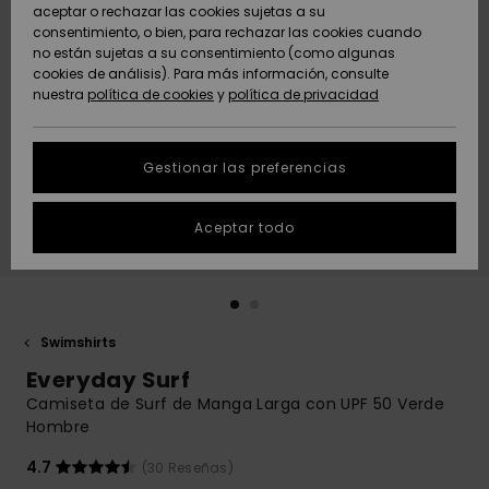
Freedom
aceptar o rechazar las cookies sujetas a su
consentimiento, o bien, para rechazar las cookies cuando
Comunidad
AYUDA &
no están sujetas a su consentimiento (como algunas
Protección de
Novedades
Novedades
CONTACTO
cookies de análisis). Para más información, consulte
datos
nuestra
política de cookies
y
política de privacidad
personales
SOSTENIBILIDAD
Destacados
Destacados
Guía de tallas
Gestionar las preferencias
TIENDAS
Inicia una
Aceptar todo
QUIKSILVER APP
conversación
para obtener
la respuesta
LISTA DE
más rápida a
FAVORITOS
tu pregunta.
Swimshirts
Iniciar una
Everyday Surf
conversación
Camiseta de Surf de Manga Larga con UPF 50 Verde
Encuentra
Hombre
respuestas a
las preguntas
4.7
(30 Reseñas)
más