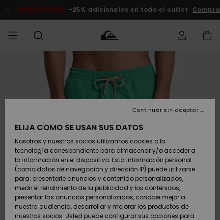
Pasar
a
DOBLE PROMO
-25% adicionales en todo el outlet
Comprar Ah
la
información
del
producto
Accede a tu
HOMBRE
Ropa
Ropa
Shop
Surf Shop
Tienda
Outlet
pedido
Hombre
Snow
Hombre
Hombre
NIÑO
Envio
Accesorios
Accesorios
Novedades
Continuar sin aceptar
Surf Shop
Outlet
MUJER
Niño
Tienda
Niños
Devoluciones
ELIJA CÓMO SE USAN SUS DATOS
Snow Niños
Zapatos y
Zapatos y
Destacados
Nosotros y nuestros socios utilizamos cookies o la
chanclas
chanclas
SURF
tecnología correspondiente para almacenar y/o acceder a
Pago
Highlights
Outlet
la información en el dispositivo. Esta información personal
Tienda
Mujer
(como datos de navegación y dirección IP) puede utilizarse
Snow
SNOW
Snow Mujer
Tarjeta de
para: presentarle anuncios y contenido personalizados,
Surf
Surf
regalo
medir el rendimiento de la publicidad y los contenidos,
Comunidad
presentar las anuncios personalizados, conocer mejor a
DOBLE
nuestra audiencia, desarrollar y mejorar los productos de
Destacados
PROMO
Quiksilver
Snow
Snow
nuestros socios. Usted puede configurar sus opciones para