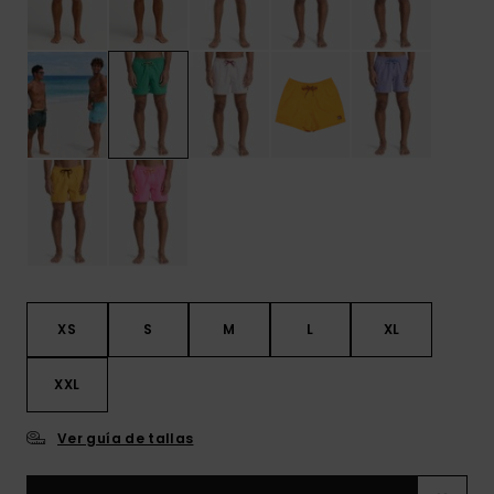
XS
S
M
L
XL
XXL
Ver guía de tallas