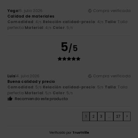
Yago
15. julio 2026
Compra verificada
Calidad de materiales
Comodidad
: 4
Relación calidad-precio
: 4
Talla
: Talla
/5
/5
perfecta
Material
: 4
Color
: 5
/5
/5
5
/5
Luis
14. julio 2026
Compra verificada
Buena calidad y precio
Comodidad
: 5
Relación calidad-precio
: 5
Talla
: Talla
/5
/5
perfecta
Material
: 5
Color
: 5
/5
/5
Recomiendo este producto
1
2
3
...
27
>
Verificado por
TrustVille