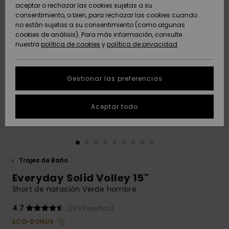
Freedom
aceptar o rechazar las cookies sujetas a su
consentimiento, o bien, para rechazar las cookies cuando
Comunidad
AYUDA &
no están sujetas a su consentimiento (como algunas
Protección de
Novedades
Novedades
CONTACTO
cookies de análisis). Para más información, consulte
datos
nuestra
política de cookies
y
política de privacidad
personales
SOSTENIBILIDAD
Destacados
Destacados
Guía de tallas
Gestionar las preferencias
TIENDAS
Inicia una
Aceptar todo
QUIKSILVER APP
conversación
para obtener
la respuesta
LISTA DE
más rápida a
FAVORITOS
tu pregunta.
Trajes de Baño
Iniciar una
Everyday Solid Volley 15"
conversación
Short de natación Verde hombre
Encuentra
respuestas a
4.7
(269 Reseñas)
las preguntas
ECO-BONUS
más