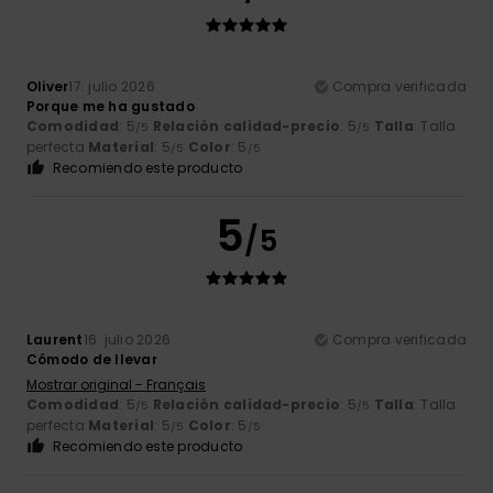
Oliver
17. julio 2026
Compra verificada
Porque me ha gustado
Comodidad
: 5
Relación calidad-precio
: 5
Talla
: Talla
/5
/5
perfecta
Material
: 5
Color
: 5
/5
/5
Recomiendo este producto
5
/5
Laurent
16. julio 2026
Compra verificada
Cómodo de llevar
Mostrar original - Français
Comodidad
: 5
Relación calidad-precio
: 5
Talla
: Talla
/5
/5
perfecta
Material
: 5
Color
: 5
/5
/5
Recomiendo este producto