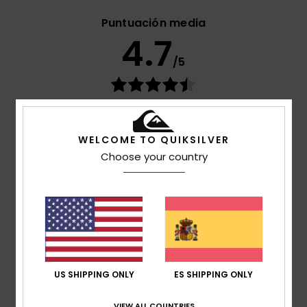
Puntuación media
4.7
/5
basado en
269 reseñas verificadas
desde
septiembre 2025
El 77% de nuestros clientes recomiendan este
WELCOME TO QUIKSILVER
producto
Choose your country
Comodidad
4.7
Relación calidad-precio
4.6
US SHIPPING ONLY
ES SHIPPING ONLY
Talla
Material
4.8
VIEW ALL COUNTRIES
Demasiado pequeño
Demasiado grande