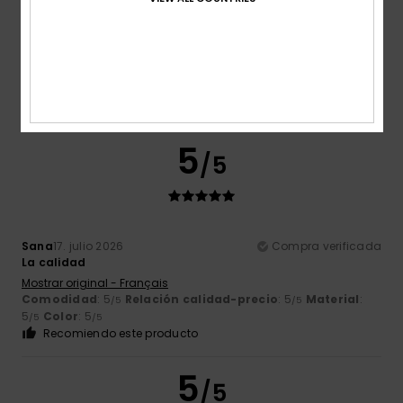
Color
4.8
5
/5
Sana
17. julio 2026
Compra verificada
La calidad
Mostrar original - Français
Comodidad
: 5
Relación calidad-precio
: 5
Material
:
/5
/5
5
Color
: 5
/5
/5
Recomiendo este producto
5
/5