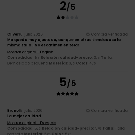
2
/5
Oliver
16. julio 2026
Compra verificada
Me queda muy ajustado, aunque en otras tiendas uso la
misma talla. ¡No escatimen en tela!
Mostrar original - English
Comodidad
: 1
Relación calidad-precio
: 3
Talla
:
/5
/5
Demasiado pequeño
Material
: 3
Color
: 4
/5
/5
5
/5
Bruno
15. julio 2026
Compra verificada
La mejor calidad
Mostrar original - Français
Comodidad
: 5
Relación calidad-precio
: 5
Talla
: Talla
/5
/5
perfecta
Material
: 5
Color
: 5
/5
/5