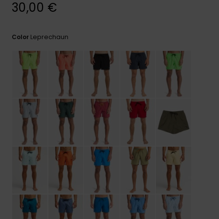
frecuentes y
30,00 €
accede a
nuestro
formulario de
Leprechaun
Color
contacto.
Consultar
las FAQ