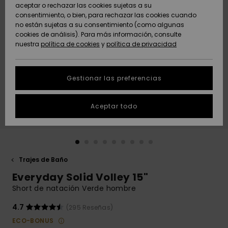
Freedom
aceptar o rechazar las cookies sujetas a su
consentimiento, o bien, para rechazar las cookies cuando
Comunidad
AYUDA &
no están sujetas a su consentimiento (como algunas
Protección de
Novedades
Novedades
CONTACTO
cookies de análisis). Para más información, consulte
datos
nuestra
política de cookies
y
política de privacidad
personales
SOSTENIBILIDAD
Destacados
Destacados
Guía de tallas
Gestionar las preferencias
TIENDAS
Inicia una
Aceptar todo
QUIKSILVER APP
conversación
para obtener
la respuesta
LISTA DE
más rápida a
FAVORITOS
tu pregunta.
Trajes de Baño
Iniciar una
Everyday Solid Volley 15"
conversación
Short de natación Verde hombre
Encuentra
respuestas a
4.7
(295 Reseñas)
las preguntas
ECO-BONUS
más