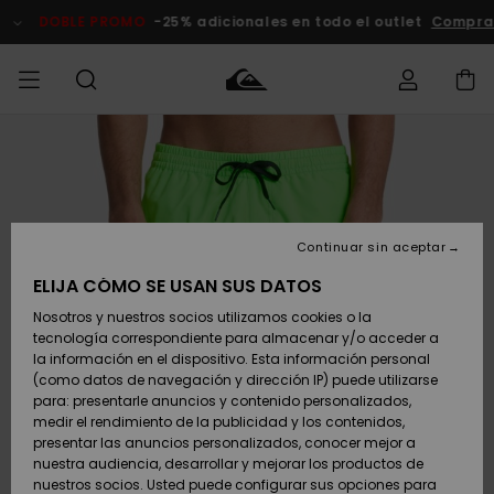
Pasar
a
DOBLE PROMO
-25% adicionales en todo el outlet
Comprar Ah
la
información
del
producto
Accede a tu
HOMBRE
Ropa
Ropa
Shop
Surf Shop
Tienda
Outlet
pedido
Hombre
Snow
Hombre
Hombre
NIÑO
Envio
Accesorios
Accesorios
Novedades
Continuar sin aceptar
Surf Shop
Outlet
MUJER
Niño
Tienda
Niños
Devoluciones
ELIJA CÓMO SE USAN SUS DATOS
Snow Niños
Zapatos y
Zapatos y
Destacados
Nosotros y nuestros socios utilizamos cookies o la
chanclas
chanclas
SURF
tecnología correspondiente para almacenar y/o acceder a
Pago
Highlights
Outlet
la información en el dispositivo. Esta información personal
Tienda
Mujer
(como datos de navegación y dirección IP) puede utilizarse
Snow
SNOW
Snow Mujer
Tarjeta de
para: presentarle anuncios y contenido personalizados,
Surf
Surf
regalo
medir el rendimiento de la publicidad y los contenidos,
Comunidad
presentar las anuncios personalizados, conocer mejor a
DOBLE
nuestra audiencia, desarrollar y mejorar los productos de
Destacados
PROMO
Quiksilver
Snow
Snow
nuestros socios. Usted puede configurar sus opciones para