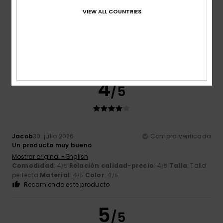
VIEW ALL COUNTRIES
Color
4.8
4
/5
Jacob
30. julio 2026
Compra verificada
Un producto muy bueno
Mostrar original - English
Comodidad
: 4
Relación calidad-precio
: 4
Talla
: Talla
/5
/5
perfecta
Material
: 4
Color
: 4
/5
/5
Recomiendo este producto
5
/5