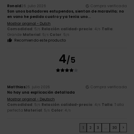
Ronald
26. julio 2026
Compra verificada
Son unos bañadores estupendos, sientan de maravilla; no
en vano he pedido cuatro y ya tenía uno...
Mostrar original - Dutch
Comodidad
: 5
Relación calidad-precio
: 4
Talla
:
/5
/5
Grande
Material
: 5
Color
: 5
/5
/5
Recomiendo este producto
4
/5
Matthias
26. julio 2026
Compra verificada
No hay una explicación detallada
Mostrar original - Deutsch
Comodidad
: 5
Relación calidad-precio
: 4
Talla
: Talla
/5
/5
perfecta
Material
: 5
Color
: 4
/5
/5
1
2
3
...
30
>