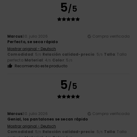
5
/5
Marcus
30. julio 2026
Compra verificada
Perfecto, se seca rápido
Mostrar original - Deutsch
Comodidad
: 5
Relación calidad-precio
: 5
Talla
: Talla
/5
/5
perfecta
Material
: 4
Color
: 5
/5
/5
Recomiendo este producto
5
/5
Marcus
30. julio 2026
Compra verificada
Genial, los pantalones se secan rápido
Mostrar original - Deutsch
Comodidad
: 5
Relación calidad-precio
: 5
Talla
: Talla
/5
/5