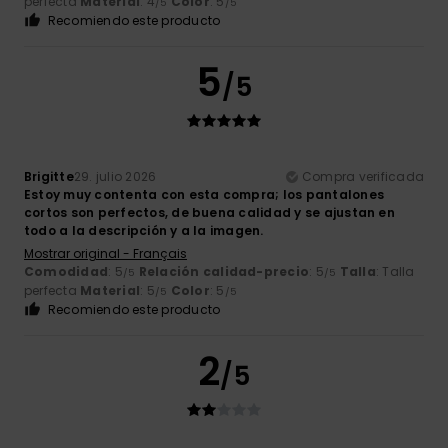
perfecta
Material
: 4
Color
: 5
/5
/5
Recomiendo este producto
5
/5
Brigitte
29. julio 2026
Compra verificada
Estoy muy contenta con esta compra; los pantalones
cortos son perfectos, de buena calidad y se ajustan en
todo a la descripción y a la imagen.
Mostrar original - Français
Comodidad
: 5
Relación calidad-precio
: 5
Talla
: Talla
/5
/5
perfecta
Material
: 5
Color
: 5
/5
/5
Recomiendo este producto
2
/5