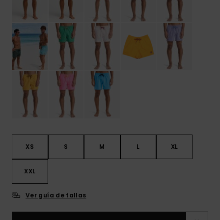
XS
S
M
L
XL
XXL
Ver guía de tallas