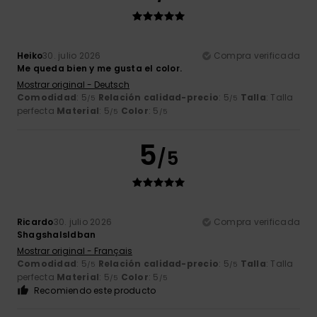
Heiko
30. julio 2026
Compra verificada
Me queda bien y me gusta el color.
Mostrar original - Deutsch
Comodidad
: 5
Relación calidad-precio
: 5
Talla
: Talla
/5
/5
perfecta
Material
: 5
Color
: 5
/5
/5
5
/5
Ricardo
30. julio 2026
Compra verificada
Shagshalsldban
Mostrar original - Français
Comodidad
: 5
Relación calidad-precio
: 5
Talla
: Talla
/5
/5
perfecta
Material
: 5
Color
: 5
/5
/5
Recomiendo este producto