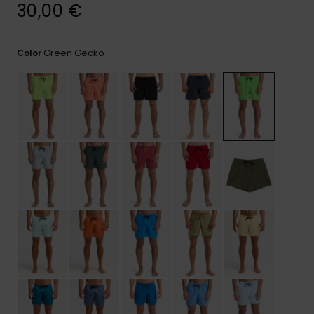
frecuentes y
30,00 €
accede a
nuestro
formulario de
Green Gecko
Color
contacto.
Consultar
las FAQ