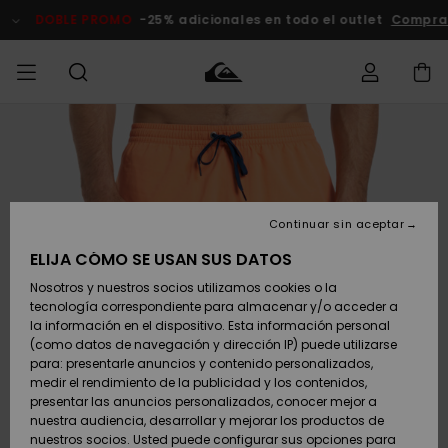
Pasar
a
DOBLE PROMO
-25% adicionales en todo el outlet
Comprar A
la
información
del
producto
Accede a tu
HOMBRE
Ropa
Ropa
Shop
Surf Shop
Tienda
Outlet
pedido
Hombre
Snow
Hombre
Hombre
NIÑO
Envio
Accesorios
Accesorios
Novedades
Continuar sin aceptar
Surf Shop
Outlet
MUJER
Niño
Tienda
Niños
Devoluciones
ELIJA CÓMO SE USAN SUS DATOS
Snow Niños
Zapatos y
Zapatos y
Destacados
Nosotros y nuestros socios utilizamos cookies o la
chanclas
chanclas
SURF
tecnología correspondiente para almacenar y/o acceder a
Pago
Highlights
Outlet
la información en el dispositivo. Esta información personal
Tienda
Mujer
(como datos de navegación y dirección IP) puede utilizarse
Snow
SNOW
Snow Mujer
Tarjeta de
para: presentarle anuncios y contenido personalizados,
Surf
Surf
regalo
medir el rendimiento de la publicidad y los contenidos,
Comunidad
presentar las anuncios personalizados, conocer mejor a
DOBLE
nuestra audiencia, desarrollar y mejorar los productos de
Destacados
PROMO
Quiksilver
Snow
Snow
nuestros socios. Usted puede configurar sus opciones para