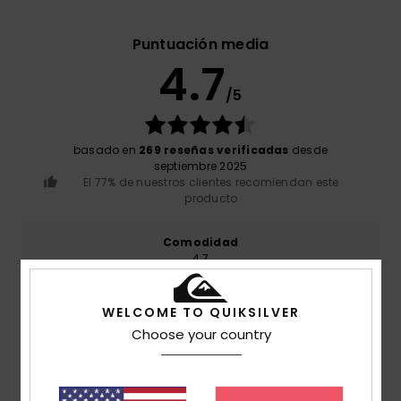
Puntuación media
4.7
/5
basado en
269 reseñas verificadas
desde
septiembre 2025
El 77% de nuestros clientes recomiendan este
producto
Comodidad
4.7
WELCOME TO QUIKSILVER
Relación calidad-precio
4.6
Choose your country
Talla
Material