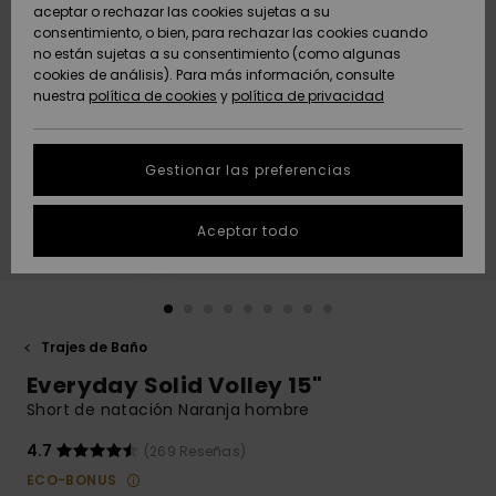
Freedom
aceptar o rechazar las cookies sujetas a su
consentimiento, o bien, para rechazar las cookies cuando
Comunidad
AYUDA &
no están sujetas a su consentimiento (como algunas
Protección de
Novedades
Novedades
CONTACTO
cookies de análisis). Para más información, consulte
datos
nuestra
política de cookies
y
política de privacidad
personales
SOSTENIBILIDAD
Destacados
Destacados
Guía de tallas
Gestionar las preferencias
TIENDAS
Inicia una
Aceptar todo
QUIKSILVER APP
conversación
para obtener
la respuesta
LISTA DE
más rápida a
FAVORITOS
tu pregunta.
Trajes de Baño
Iniciar una
Everyday Solid Volley 15"
conversación
Short de natación Naranja hombre
Encuentra
respuestas a
4.7
(269 Reseñas)
las preguntas
ECO-BONUS
más