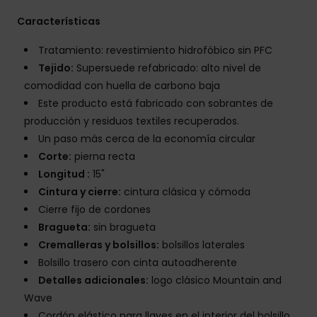
Características
Tratamiento: revestimiento hidrofóbico sin PFC
Tejido:
Supersuede refabricado: alto nivel de
comodidad con huella de carbono baja
Este producto está fabricado con sobrantes de
producción y residuos textiles recuperados.
Un paso más cerca de la economía circular
Corte:
pierna recta
Longitud :
15"
Cintura y cierre:
cintura clásica y cómoda
Cierre fijo de cordones
Bragueta:
sin bragueta
Cremalleras y bolsillos:
bolsillos laterales
Bolsillo trasero con cinta autoadherente
Detalles adicionales:
logo clásico Mountain and
Wave
Cordón elástico para llaves en el interior del bolsillo