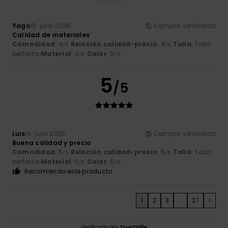
Yago
15. julio 2026
Compra verificada
Calidad de materiales
Comodidad
: 4
Relación calidad-precio
: 4
Talla
: Talla
/5
/5
perfecta
Material
: 4
Color
: 5
/5
/5
5
/5
Luis
14. julio 2026
Compra verificada
Buena calidad y precio
Comodidad
: 5
Relación calidad-precio
: 5
Talla
: Talla
/5
/5
perfecta
Material
: 5
Color
: 5
/5
/5
Recomiendo este producto
1
2
3
...
27
>
Verificado por
TrustVille