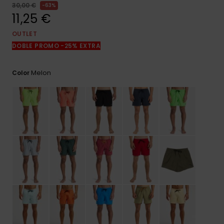
frecuentes y
30,00 €
63%
accede a
11,25 €
nuestro
formulario de
OUTLET
contacto.
DOBLE PROMO -25% EXTRA
Consultar
las FAQ
Melon
Color