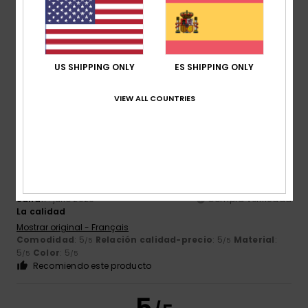
4.8
Demasiado pequeño
Demasiado grande
Color
4.8
US SHIPPING ONLY
ES SHIPPING ONLY
VIEW ALL COUNTRIES
5
/5
Sana
17. julio 2026
Compra verificada
La calidad
Mostrar original - Français
Comodidad
: 5
Relación calidad-precio
: 5
Material
:
/5
/5
5
Color
: 5
/5
/5
Recomiendo este producto