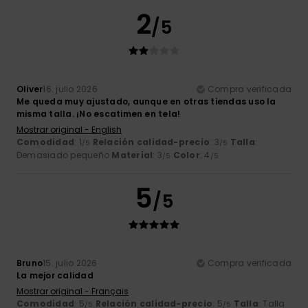
2
/5
Oliver
16. julio 2026
Compra verificada
Me queda muy ajustado, aunque en otras tiendas uso la
misma talla. ¡No escatimen en tela!
Mostrar original - English
Comodidad
: 1
Relación calidad-precio
: 3
Talla
:
/5
/5
Demasiado pequeño
Material
: 3
Color
: 4
/5
/5
5
/5
Bruno
15. julio 2026
Compra verificada
La mejor calidad
Mostrar original - Français
Comodidad
: 5
Relación calidad-precio
: 5
Talla
: Talla
/5
/5