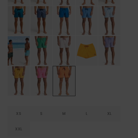
XS
S
M
L
XL
XXL