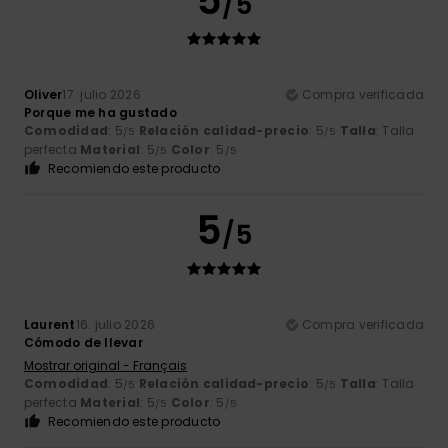
5
/5
Oliver
17. julio 2026
Compra verificada
Porque me ha gustado
Comodidad
: 5
Relación calidad-precio
: 5
Talla
: Talla
/5
/5
perfecta
Material
: 5
Color
: 5
/5
/5
Recomiendo este producto
5
/5
Laurent
16. julio 2026
Compra verificada
Cómodo de llevar
Mostrar original - Français
Comodidad
: 5
Relación calidad-precio
: 5
Talla
: Talla
/5
/5
perfecta
Material
: 5
Color
: 5
/5
/5
Recomiendo este producto