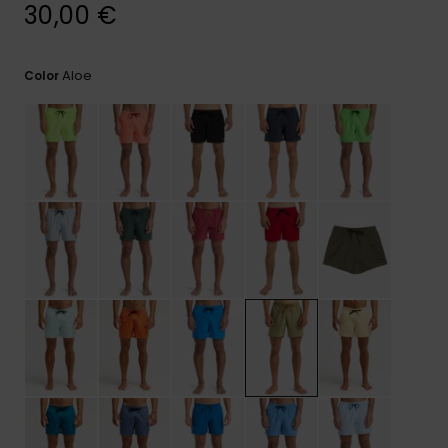
frecuentes y
30,00 €
accede a
nuestro
formulario de
Aloe
Color
contacto.
Consultar
las FAQ