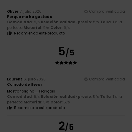
Oliver
17. julio 2026
Compra verificada
Porque me ha gustado
Comodidad
: 5
Relación calidad-precio
: 5
Talla
: Talla
/5
/5
perfecta
Material
: 5
Color
: 5
/5
/5
Recomiendo este producto
5
/5
Laurent
16. julio 2026
Compra verificada
Cómodo de llevar
Mostrar original - Français
Comodidad
: 5
Relación calidad-precio
: 5
Talla
: Talla
/5
/5
perfecta
Material
: 5
Color
: 5
/5
/5
Recomiendo este producto
2
/5