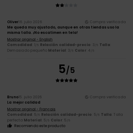
Oliver
16. julio 2026
Compra verificada
Me queda muy ajustado, aunque en otras tiendas uso la
misma talla. ¡No escatimen en tela!
Mostrar original - English
Comodidad
: 1
Relación calidad-precio
: 3
Talla
:
/5
/5
Demasiado pequeño
Material
: 3
Color
: 4
/5
/5
5
/5
Bruno
15. julio 2026
Compra verificada
La mejor calidad
Mostrar original - Français
Comodidad
: 5
Relación calidad-precio
: 5
Talla
: Talla
/5
/5
perfecta
Material
: 5
Color
: 5
/5
/5
Recomiendo este producto