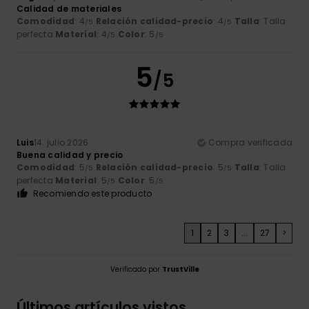
Calidad de materiales
Comodidad
: 4
Relación calidad-precio
: 4
Talla
: Talla
/5
/5
perfecta
Material
: 4
Color
: 5
/5
/5
5
/5
Luis
14. julio 2026
Compra verificada
Buena calidad y precio
Comodidad
: 5
Relación calidad-precio
: 5
Talla
: Talla
/5
/5
perfecta
Material
: 5
Color
: 5
/5
/5
Recomiendo este producto
1
2
3
...
27
>
Verificado por
TrustVille
Últimos artículos vistos