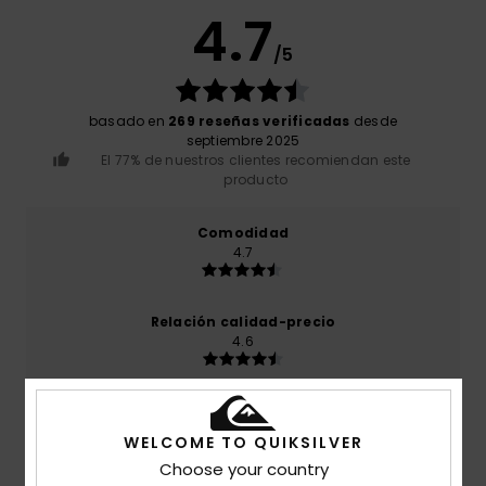
4.7
/5
basado en
269 reseñas verificadas
desde
septiembre 2025
El 77% de nuestros clientes recomiendan este
producto
Comodidad
4.7
Relación calidad-precio
4.6
Talla
Material
4.8
WELCOME TO QUIKSILVER
Demasiado pequeño
Demasiado grande
Choose your country