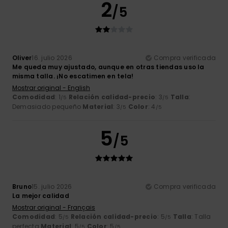
2
/5
Oliver
16. julio 2026
Compra verificada
Me queda muy ajustado, aunque en otras tiendas uso la
misma talla. ¡No escatimen en tela!
Mostrar original - English
Comodidad
: 1
Relación calidad-precio
: 3
Talla
:
/5
/5
Demasiado pequeño
Material
: 3
Color
: 4
/5
/5
5
/5
Bruno
15. julio 2026
Compra verificada
La mejor calidad
Mostrar original - Français
Comodidad
: 5
Relación calidad-precio
: 5
Talla
: Talla
/5
/5
perfecta
Material
: 5
Color
: 5
/5
/5