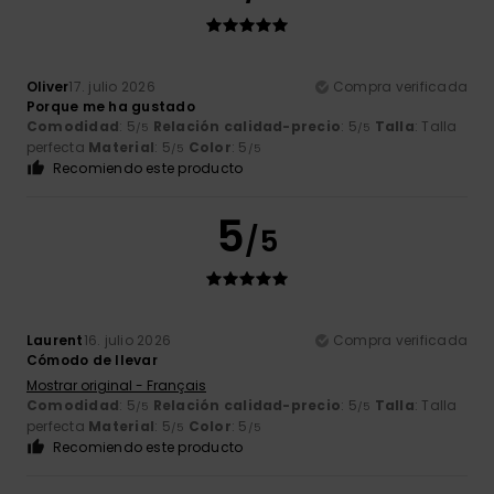
Oliver
17. julio 2026
Compra verificada
Porque me ha gustado
Comodidad
: 5
Relación calidad-precio
: 5
Talla
: Talla
/5
/5
perfecta
Material
: 5
Color
: 5
/5
/5
Recomiendo este producto
5
/5
Laurent
16. julio 2026
Compra verificada
Cómodo de llevar
Mostrar original - Français
Comodidad
: 5
Relación calidad-precio
: 5
Talla
: Talla
/5
/5
perfecta
Material
: 5
Color
: 5
/5
/5
Recomiendo este producto