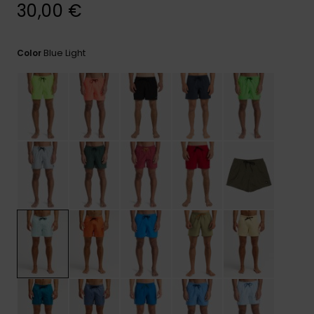
frecuentes y
30,00 €
accede a
nuestro
formulario de
Blue Light
Color
contacto.
Consultar
las FAQ