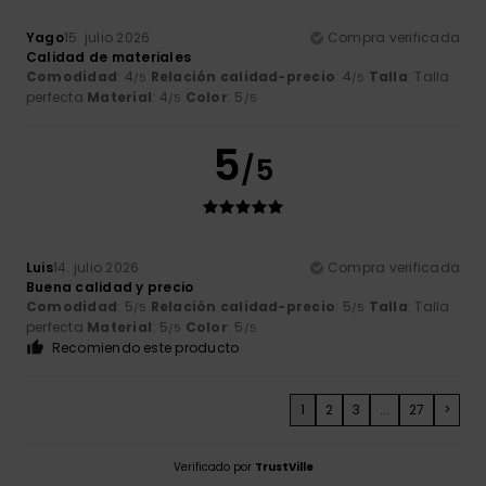
Yago
15. julio 2026
Compra verificada
Calidad de materiales
Comodidad
: 4
Relación calidad-precio
: 4
Talla
: Talla
/5
/5
perfecta
Material
: 4
Color
: 5
/5
/5
5
/5
Luis
14. julio 2026
Compra verificada
Buena calidad y precio
Comodidad
: 5
Relación calidad-precio
: 5
Talla
: Talla
/5
/5
perfecta
Material
: 5
Color
: 5
/5
/5
Recomiendo este producto
1
2
3
...
27
>
Verificado por
TrustVille