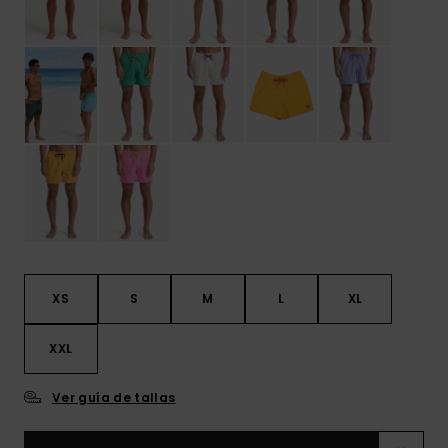
XS
S
M
L
XL
XXL
Ver guía de tallas