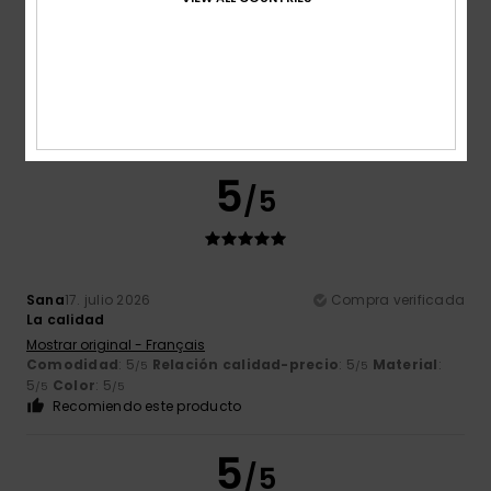
Color
4.8
5
/5
Sana
17. julio 2026
Compra verificada
La calidad
Mostrar original - Français
Comodidad
: 5
Relación calidad-precio
: 5
Material
:
/5
/5
5
Color
: 5
/5
/5
Recomiendo este producto
5
/5