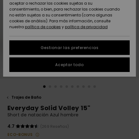
Freedom
aceptar o rechazar las cookies sujetas a su
consentimiento, o bien, para rechazar las cookies cuando
Comunidad
AYUDA &
no están sujetas a su consentimiento (como algunas
Protección de
Novedades
Novedades
CONTACTO
cookies de análisis). Para más información, consulte
datos
nuestra
política de cookies
y
política de privacidad
personales
SOSTENIBILIDAD
Destacados
Destacados
Guía de tallas
Gestionar las preferencias
TIENDAS
Inicia una
Aceptar todo
QUIKSILVER APP
conversación
para obtener
la respuesta
LISTA DE
más rápida a
FAVORITOS
tu pregunta.
Trajes de Baño
Iniciar una
Everyday Solid Volley 15"
conversación
Short de natación Azul hombre
Encuentra
respuestas a
4.7
(269 Reseñas)
las preguntas
ECO-BONUS
más