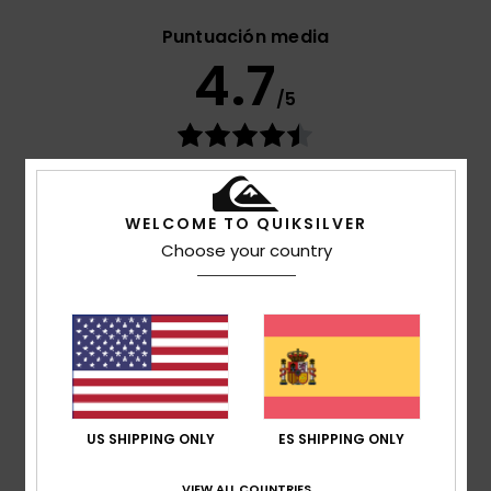
Puntuación media
4.7
/5
basado en
269 reseñas verificadas
desde
septiembre 2025
El 77% de nuestros clientes recomiendan este
WELCOME TO QUIKSILVER
producto
Choose your country
Comodidad
4.7
Relación calidad-precio
4.6
US SHIPPING ONLY
ES SHIPPING ONLY
Talla
Material
4.8
VIEW ALL COUNTRIES
Demasiado pequeño
Demasiado grande