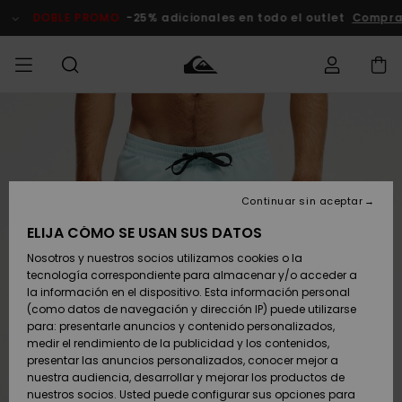
Pasar
a
DOBLE PROMO
-25% adicionales en todo el outlet
Comprar Ah
la
información
del
producto
Accede a tu
HOMBRE
Ropa
Ropa
Shop
Surf Shop
Tienda
Outlet
pedido
Hombre
Snow
Hombre
Hombre
NIÑO
Envio
Accesorios
Accesorios
Novedades
Continuar sin aceptar
Surf Shop
Outlet
MUJER
Niño
Tienda
Niños
Devoluciones
ELIJA CÓMO SE USAN SUS DATOS
Snow Niños
Zapatos y
Zapatos y
Destacados
Nosotros y nuestros socios utilizamos cookies o la
chanclas
chanclas
SURF
tecnología correspondiente para almacenar y/o acceder a
Pago
Highlights
Outlet
la información en el dispositivo. Esta información personal
Tienda
Mujer
(como datos de navegación y dirección IP) puede utilizarse
Snow
SNOW
Snow Mujer
Tarjeta de
para: presentarle anuncios y contenido personalizados,
Surf
Surf
regalo
medir el rendimiento de la publicidad y los contenidos,
Comunidad
presentar las anuncios personalizados, conocer mejor a
DOBLE
nuestra audiencia, desarrollar y mejorar los productos de
Destacados
PROMO
Quiksilver
Snow
Snow
nuestros socios. Usted puede configurar sus opciones para