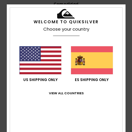
Comodidad
4.8
WELCOME TO QUIKSILVER
Relación calidad-precio
Choose your country
4.6
Talla
Material
4.9
Demasiado pequeño
Demasiado grande
Color
US SHIPPING ONLY
ES SHIPPING ONLY
4.8
VIEW ALL COUNTRIES
5
/5