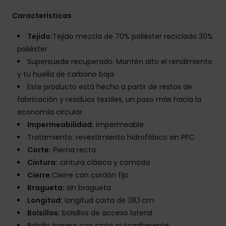
Características
Tejido:
Tejido mezcla de 70% poliéster reciclado 30%
poliéster
Supersuede recuperado: Mantén alto el rendimiento
y tu huella de carbono baja
Este producto está hecho a partir de restos de
fabricación y residuos textiles, un paso más hacia la
economía circular.
Impermeabilidad:
impermeable
Tratamiento: revestimiento hidrofóbico sin PFC
Corte:
Pierna recta
Cintura:
cintura clásica y cómoda
Cierre:
Cierre con cordón fijo
Bragueta:
sin bragueta
Longitud:
longitud corta de 38,1 cm
Bolsillos:
bolsillos de acceso lateral
Bolsillo trasero con cinta autoadherente