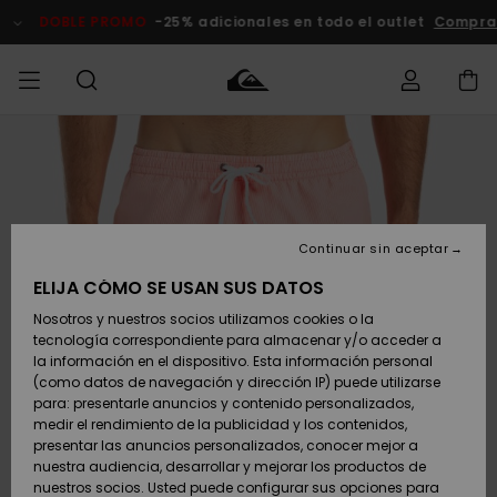
Pasar
a
DOBLE PROMO
-25% adicionales en todo el outlet
Comprar A
la
información
del
producto
Accede a tu
HOMBRE
Ropa
Ropa
Shop
Surf Shop
Tienda
Outlet
pedido
Hombre
Snow
Hombre
Hombre
NIÑO
Envio
Accesorios
Accesorios
Novedades
Continuar sin aceptar
Surf Shop
Outlet
MUJER
Niño
Tienda
Niños
Devoluciones
ELIJA CÓMO SE USAN SUS DATOS
Snow Niños
Zapatos y
Zapatos y
Destacados
Nosotros y nuestros socios utilizamos cookies o la
chanclas
chanclas
SURF
tecnología correspondiente para almacenar y/o acceder a
Pago
Highlights
Outlet
la información en el dispositivo. Esta información personal
Tienda
Mujer
(como datos de navegación y dirección IP) puede utilizarse
Snow
SNOW
Snow Mujer
Tarjeta de
para: presentarle anuncios y contenido personalizados,
Surf
Surf
regalo
medir el rendimiento de la publicidad y los contenidos,
Comunidad
presentar las anuncios personalizados, conocer mejor a
DOBLE
nuestra audiencia, desarrollar y mejorar los productos de
Destacados
PROMO
Quiksilver
Snow
Snow
nuestros socios. Usted puede configurar sus opciones para