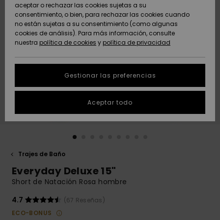
Freedom
aceptar o rechazar las cookies sujetas a su
consentimiento, o bien, para rechazar las cookies cuando
Comunidad
AYUDA &
no están sujetas a su consentimiento (como algunas
Protección de
Novedades
Novedades
CONTACTO
cookies de análisis). Para más información, consulte
datos
nuestra
política de cookies
y
política de privacidad
personales
SOSTENIBILIDAD
Destacados
Destacados
Guía de tallas
Gestionar las preferencias
TIENDAS
Inicia una
Aceptar todo
QUIKSILVER APP
conversación
para obtener
la respuesta
LISTA DE
más rápida a
FAVORITOS
tu pregunta.
Trajes de Baño
Iniciar una
Everyday Deluxe 15"
conversación
Short de Natación Rosa hombre
Encuentra
respuestas a
4.7
(67 Reseñas)
las preguntas
ECO-BONUS
más