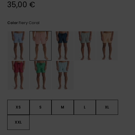
frecuentes y
35,00 €
accede a
nuestro
formulario de
Fiery Coral
Color
contacto.
Consultar
las FAQ
XS
S
M
L
XL
XXL