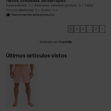
Textura, comodidad, secado rapido
Comodidad
: 5
Relación calidad-precio
: 4
Talla
:
/5
/5
Grande
Material
: 5
Color
: 5
/5
/5
Recomiendo este producto
1
2
3
...
7
>
Verificado por
TrustVille
Últimos artículos vistos