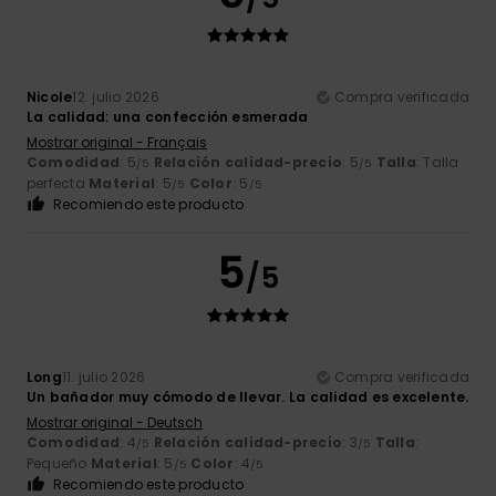
Nicole
12. julio 2026
Compra verificada
La calidad: una confección esmerada
Mostrar original - Français
Comodidad
: 5
Relación calidad-precio
: 5
Talla
: Talla
/5
/5
perfecta
Material
: 5
Color
: 5
/5
/5
Recomiendo este producto
5
/5
Long
11. julio 2026
Compra verificada
Un bañador muy cómodo de llevar. La calidad es excelente.
Mostrar original - Deutsch
Comodidad
: 4
Relación calidad-precio
: 3
Talla
:
/5
/5
Pequeño
Material
: 5
Color
: 4
/5
/5
Recomiendo este producto