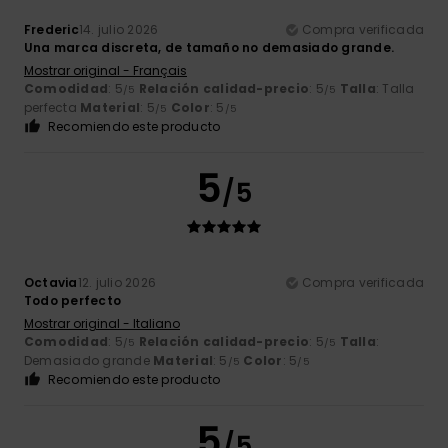
Frederic
14. julio 2026
Compra verificada
Una marca discreta, de tamaño no demasiado grande.
Mostrar original - Français
Comodidad
: 5
Relación calidad-precio
: 5
Talla
: Talla
/5
/5
perfecta
Material
: 5
Color
: 5
/5
/5
Recomiendo este producto
5
/5
Octavia
12. julio 2026
Compra verificada
Todo perfecto
Mostrar original - Italiano
Comodidad
: 5
Relación calidad-precio
: 5
Talla
:
/5
/5
Demasiado grande
Material
: 5
Color
: 5
/5
/5
Recomiendo este producto
5
/5