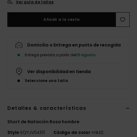
Ver guía de tallas
Añadir a la cesta
Domicilio o Entrega en punto de recogida
Entrega prevista a partir del
10 agosto
Ver disponibilidad en tienda
Seleccione una talla
Detalles & características
Short de Natación Rosa hombre
Style
EQYJV04101
Código de color
mkz0