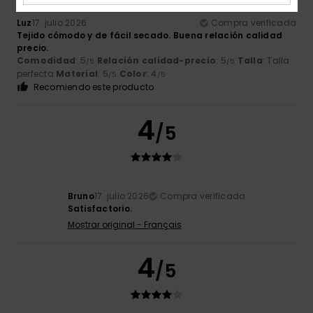
Luz
17. julio 2026
Compra verificada
Tejido cómodo y de fácil secado. Buena relación calidad
precio.
Comodidad
: 5
Relación calidad-precio
: 5
Talla
: Talla
/5
/5
perfecta
Material
: 5
Color
: 4
/5
/5
Recomiendo este producto
4
/5
Bruno
17. julio 2026
Compra verificada
Satisfactorio.
Mostrar original - Français
4
/5