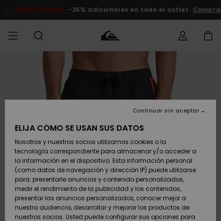
Pasar
a
DOBLE PROMO
-25% adicionales en todo el outlet
Comprar A
la
información
del
producto
Accede a tu
HOMBRE
Ropa
Ropa
Shop
Surf Shop
Tienda
Outlet
pedido
Hombre
Snow
Hombre
Hombre
NIÑO
Envio
Accesorios
Accesorios
Novedades
Continuar sin aceptar
Surf Shop
Outlet
MUJER
Niño
Tienda
Niños
Devoluciones
ELIJA CÓMO SE USAN SUS DATOS
Snow Niños
Zapatos y
Zapatos y
Destacados
Nosotros y nuestros socios utilizamos cookies o la
chanclas
chanclas
SURF
tecnología correspondiente para almacenar y/o acceder a
Pago
Highlights
Outlet
la información en el dispositivo. Esta información personal
Tienda
Mujer
(como datos de navegación y dirección IP) puede utilizarse
Snow
SNOW
Snow Mujer
Tarjeta de
para: presentarle anuncios y contenido personalizados,
Surf
Surf
regalo
medir el rendimiento de la publicidad y los contenidos,
Comunidad
presentar las anuncios personalizados, conocer mejor a
DOBLE
nuestra audiencia, desarrollar y mejorar los productos de
Destacados
PROMO
Quiksilver
Snow
Snow
nuestros socios. Usted puede configurar sus opciones para