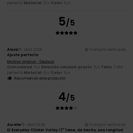
perfecta
Material
: 5
Color
: 5
/5
/5
5
/5
Alexa
15. abril 2026
Compra verificada
Ajuste perfecto
Mostrar original - Deutsch
Comodidad
: 5
Relación calidad-precio
: 5
Talla
: Talla
/5
/5
perfecta
Material
: 5
Color
: 5
/5
/5
Recomiendo este producto
4
/5
Aurelie
15. abril 2026
Compra verificada
El Everyday Clicker Volley 17" tiene, de hecho, una longitud