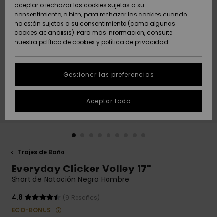
Freedom
aceptar o rechazar las cookies sujetas a su
consentimiento, o bien, para rechazar las cookies cuando
Comunidad
AYUDA &
no están sujetas a su consentimiento (como algunas
Protección de
Novedades
Novedades
CONTACTO
cookies de análisis). Para más información, consulte
datos
nuestra
política de cookies
y
política de privacidad
personales
SOSTENIBILIDAD
Destacados
Destacados
Guía de tallas
Gestionar las preferencias
TIENDAS
Inicia una
Aceptar todo
QUIKSILVER APP
conversación
para obtener
la respuesta
LISTA DE
más rápida a
FAVORITOS
tu pregunta.
Trajes de Baño
Iniciar una
Everyday Clicker Volley 17"
conversación
Short de Natación Negro Hombre
Encuentra
respuestas a
4.8
(9 Reseñas)
las preguntas
ECO-BONUS
más