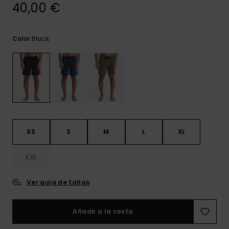
frecuentes y
40,00 €
accede a
nuestro
formulario de
Black
Color
contacto.
Consultar
las FAQ
XS
S
M
L
XL
XXL
Ver guía de tallas
Añadir a la cesta