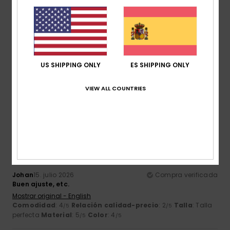
Talla
Material
5.0
Demasiado pequeño
Demasiado grande
Color
US SHIPPING ONLY
ES SHIPPING ONLY
4.9
VIEW ALL COUNTRIES
5
/5
Johan
15. julio 2026
Compra verificada
Buen ajuste, etc.
Mostrar original - English
Comodidad
: 4
Relación calidad-precio
: 2
Talla
: Talla
/5
/5
perfecta
Material
: 5
Color
: 4
/5
/5