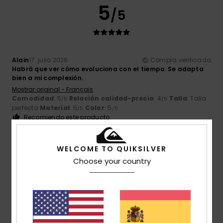
5
/5
Alain
17. julio 2026
Compra verificada
Habrá que ver cómo evoluciona con el tiempo. Se adapta
bien a mi complexión.
Mostrar original - Français
Comodidad
: 5
Relación calidad-precio
: 4
Talla
: Talla
/5
/5
perfecta
Material
: 5
Color
: 5
/5
/5
Recomiendo este producto
5
/5
WELCOME TO QUIKSILVER
Choose your country
Raimond
16. julio 2026
Compra verificada
Cómodo y bonito
Comodidad
: 5
Relación calidad-precio
: 5
Talla
: Talla
/5
/5
perfecta
Material
: 5
Color
: 5
/5
/5