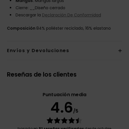
Mangas:
Mangas largas
Cierre: __Diseño cerrado
Descargar la
Declaración De Conformidad
Composición
84% poliéster reciclado, 16% elastano
Envíos y Devoluciones
Reseñas de los clientes
Puntuación media
4.6
/5
basado en
51 reseñas verificadas
desde octubre