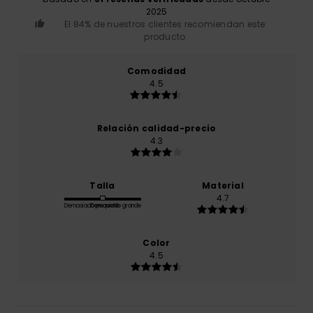
2025
El 84% de nuestros clientes recomiendan este
producto
Comodidad
4.5
Relación calidad-precio
4.3
Talla
Material
4.7
Demasiado pequeño
Demasiado grande
Color
4.5