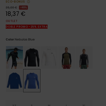
ECO-BONUS
frecuentes y
accede a
35,00 €
48%
nuestro
18,37 €
formulario de
contacto.
OUTLET
DOBLE PROMO -25% EXTRA
Consultar
las FAQ
Nebulas Blue
Color
XS
S
M
L
XL