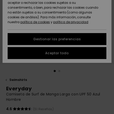
Freedom
aceptar o rechazar las cookies sujetas a su
consentimiento, o bien, para rechazar las cookies cuando
Comunidad
AYUDA &
no están sujetas a su consentimiento (como algunas
Protección de
Novedades
Novedades
CONTACTO
cookies de análisis). Para más información, consulte
datos
nuestra
política de cookies
y
política de privacidad
personales
SOSTENIBILIDAD
Destacados
Destacados
Guía de tallas
Gestionar las preferencias
TIENDAS
Inicia una
Aceptar todo
QUIKSILVER APP
conversación
para obtener
la respuesta
LISTA DE
más rápida a
FAVORITOS
tu pregunta.
Swimshirts
Iniciar una
Everyday
conversación
Camiseta de Surf de Manga Larga con UPF 50 Azul
Encuentra
Hombre
respuestas a
las preguntas
4.6
(51 Reseñas)
más