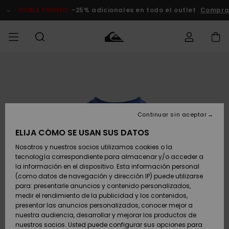
Pasar
a
DOBLE PROMO
-25% adicionales en todo el outlet
Comprar 
la
información
del
producto
Accede a tu
HOMBRE
Ropa
Ropa
Shop
Surf Shop
Tienda
Outlet
pedido
Hombre
Snow
Hombre
Hombre
NIÑO
Envio
Accesorios
Accesorios
Novedades
Continuar sin aceptar
Surf Shop
Outlet
MUJER
Niño
Tienda
Niños
Devoluciones
ELIJA CÓMO SE USAN SUS DATOS
Snow Niños
Zapatos y
Zapatos y
Destacados
Nosotros y nuestros socios utilizamos cookies o la
chanclas
chanclas
SURF
tecnología correspondiente para almacenar y/o acceder a
Pago
Highlights
Outlet
la información en el dispositivo. Esta información personal
Tienda
Mujer
(como datos de navegación y dirección IP) puede utilizarse
Snow
SNOW
Snow Mujer
Tarjeta de
para: presentarle anuncios y contenido personalizados,
Surf
Surf
regalo
medir el rendimiento de la publicidad y los contenidos,
Comunidad
presentar las anuncios personalizados, conocer mejor a
DOBLE
nuestra audiencia, desarrollar y mejorar los productos de
Destacados
PROMO
Quiksilver
Snow
Snow
nuestros socios. Usted puede configurar sus opciones para