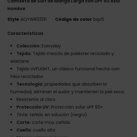
Camiseta de Surf de Manga Larga con UPF 50 Azul
Hombre
Style
AQYWR03131
Código de color
bqv0
Características
Colección:
Everyday
Tejido:
Tejido mezcla de poliéster reciclado y
elastane
Tejido UVFLIGHT, un clásico funcional hecho con
hilos reciclados
Tecnología:
propiedades que absorben la
humedad, eliminan el sudor y mantienen la piel seca.
Resistente al cloro
Protección UV:
Protección solar UPF 50+
Tinte: teñido en solución (negro)
Corte:
corte muy ceñido
Cuello:
cuello alto