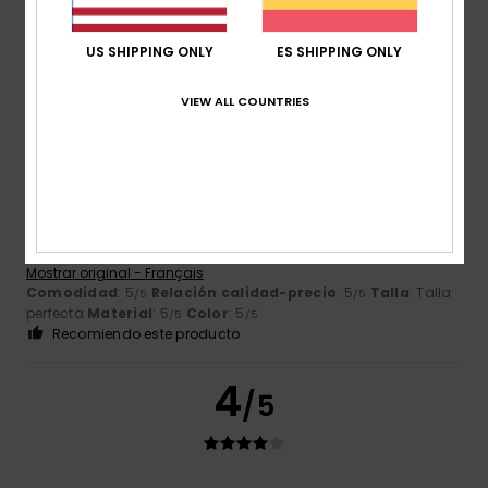
Recomiendo este producto
US SHIPPING ONLY
ES SHIPPING ONLY
5
/5
VIEW ALL COUNTRIES
Jean-baptiste
15. julio 2026
Compra verificada
Es un clásico: el corte es bueno, el tejido, la elasticidad...
Tenía una versión de Bali con el logotipo en el centro y otro
más grande en la manga... Es algo diferente...
Mostrar original - Français
Comodidad
: 5
Relación calidad-precio
: 5
Talla
: Talla
/5
/5
perfecta
Material
: 5
Color
: 5
/5
/5
Recomiendo este producto
4
/5