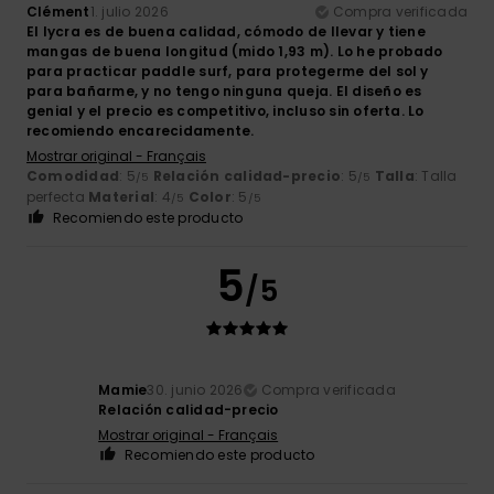
Clément
1. julio 2026
Compra verificada
El lycra es de buena calidad, cómodo de llevar y tiene
mangas de buena longitud (mido 1,93 m). Lo he probado
para practicar paddle surf, para protegerme del sol y
para bañarme, y no tengo ninguna queja. El diseño es
genial y el precio es competitivo, incluso sin oferta. Lo
recomiendo encarecidamente.
Mostrar original - Français
Comodidad
: 5
Relación calidad-precio
: 5
Talla
: Talla
/5
/5
perfecta
Material
: 4
Color
: 5
/5
/5
Recomiendo este producto
5
/5
Mamie
30. junio 2026
Compra verificada
Relación calidad-precio
Mostrar original - Français
Recomiendo este producto