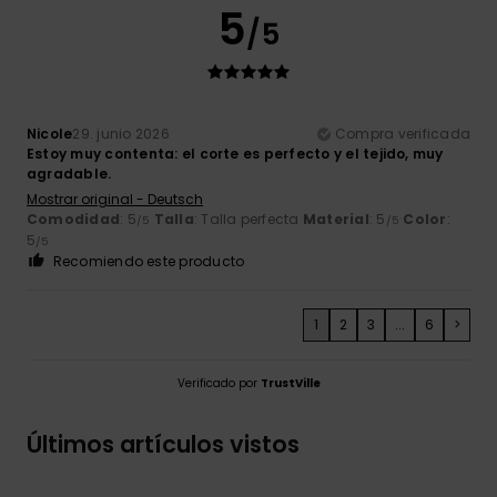
5
/5
Nicole
29. junio 2026
Compra verificada
Estoy muy contenta: el corte es perfecto y el tejido, muy
agradable.
Mostrar original - Deutsch
Comodidad
: 5
Talla
: Talla perfecta
Material
: 5
Color
:
/5
/5
5
/5
Recomiendo este producto
1
2
3
...
6
>
Verificado por
TrustVille
Últimos artículos vistos