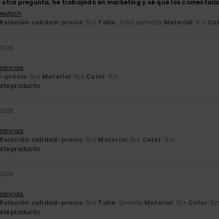
la otra pregunta, he trabajado en marketing y sé que los comentari
 Deutsch
Relación calidad-precio
: 5
Talla
: Talla perfecta
Material
: 5
Co
/5
/5
 2026
Français
d-precio
: 5
Material
: 5
Color
: 5
/5
/5
/5
ste producto
 2026
Français
Relación calidad-precio
: 5
Material
: 5
Color
: 5
/5
/5
/5
ste producto
 2026
Français
Relación calidad-precio
: 5
Talla
: Grande
Material
: 5
Color
: 5
/5
/5
/
ste producto