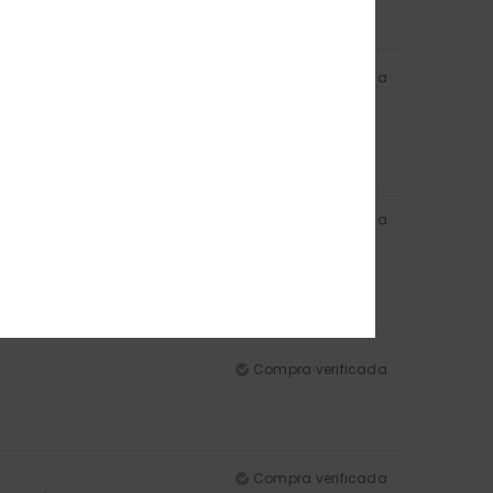
lor
: 5
/5
Compra verificada
lor
: 5
/5
Compra verificada
lor
: 5
/5
Compra verificada
Compra verificada