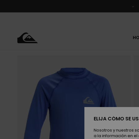
Pasar
a
la
información
del
producto
H
ELIJA CÓMO SE U
Nosotros y nuestros s
a la información en el