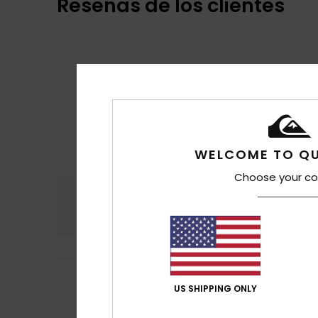
Reseñas de los clientes
WELCOME TO QU
Choose your co
Comodidad
Rel
4.9
Gerard
14. julio 2
5
US SHIPPING ONLY
/5
Que lo disfrutes
Mostrar original - 