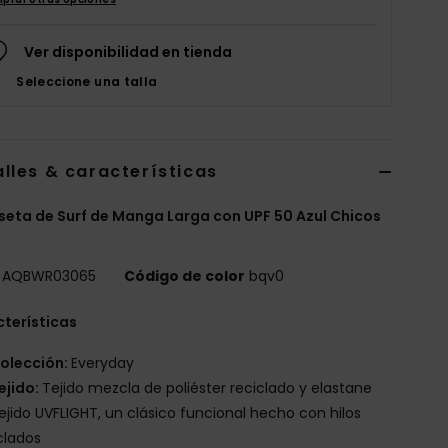
Ver disponibilidad en tienda
Seleccione una talla
lles & características
eta de Surf de Manga Larga con UPF 50 Azul Chicos
AQBWR03065
Código de color
bqv0
terísticas
olección:
Everyday
ejido:
Tejido mezcla de poliéster reciclado y elastane
ejido UVFLIGHT, un clásico funcional hecho con hilos
clados