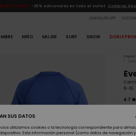
DOBLE PROMO
-25% adicionales en todo el outlet
Comprar Aho
QUIKSILVER APP
SOSTENI
OMBRE
NIÑO
MUJER
SURF
SNOW
DOBLE PR
Página 
Lycr
Ev
Camis
8-16
4.7
ECO-
SAN SUS DATOS
30,00
15,
ocios utilizamos cookies o la tecnología correspondiente para alm
 dispositivo. Esta información personal (como datos de navegación y 
OUTL