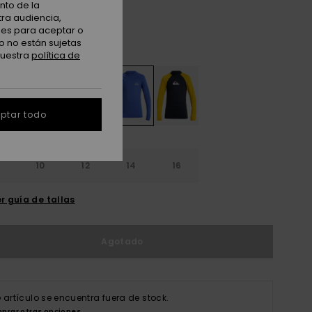
nto de la
 PROMO -25% EXTRA
tra audiencia,
nes para aceptar o
o no están sujetas
Nebulas Blue
nuestra
política de
ptar todo
10
12
14
16
r guía de tallas
Agotado
e artículo se encuentra fuera de stock.
prar otras opciones