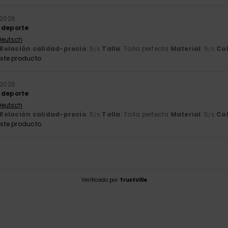
o 2026
 deporte
 Deutsch
Relación calidad-precio
: 5
Talla
: Talla perfecta
Material
: 5
Co
/5
/5
ste producto
o 2026
 deporte
 Deutsch
Relación calidad-precio
: 5
Talla
: Talla perfecta
Material
: 5
Co
/5
/5
ste producto
Verificado por
TrustVille