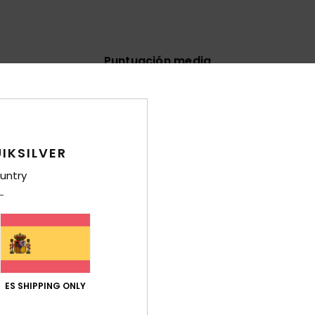
Puntuación media
4.7
/5
basado en
14 reseñas verificadas
desde noviembre 2025
IKSILVER
El 71% de nuestros clientes recomiendan este producto
untry
ación calidad-precio
Talla
Mat
4.8
4
Demasiado pequeño
Demasiado grande
026
ES SHIPPING ONLY
Français