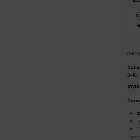
Deta
Camis
8-16
Style
Carac
C
T
T
reci