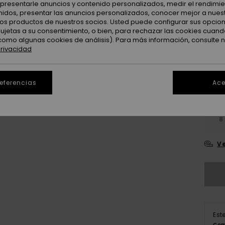
: presentarle anuncios y contenido personalizados, medir el rendimie
DOBLE
enidos, presentar las anuncios personalizados, conocer mejor a nues
 los productos de nuestros socios. Usted puede configurar sus opcio
sujetas a su consentimiento, o bien, para rechazar las cookies cuand
Color
como algunas cookies de análisis). Para más información, consulte 
privacidad
referencias
Ace
8
Ve
Est
Com