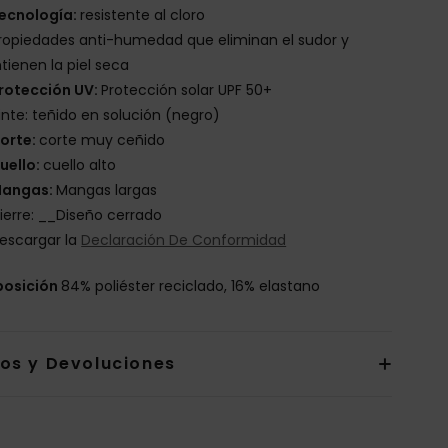
ecnología:
resistente al cloro
ropiedades anti-humedad que eliminan el sudor y
ienen la piel seca
rotección UV:
Protección solar UPF 50+
inte: teñido en solución (negro)
orte:
corte muy ceñido
uello:
cuello alto
angas:
Mangas largas
ierre: __Diseño cerrado
escargar la
Declaración De Conformidad
osición
84% poliéster reciclado, 16% elastano
íos y Devoluciones