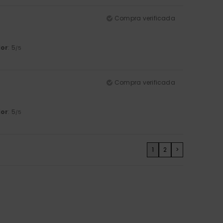
Compra verificada
lor
: 5
/5
Compra verificada
lor
: 5
/5
1
2
>