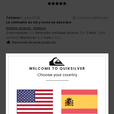
Tatiana
10. julio 2026
Compra verificada
La camiseta es tal y como se describe
Mostrar original - Italiano
Comodidad
: 5
Relación calidad-precio
: 5
Talla
: Talla
/5
/5
perfecta
Material
: 5
Color
: 5
/5
/5
Recomiendo este producto
1
/5
WELCOME TO QUIKSILVER
Choose your country
Andrea
4. julio 2026
Compra verificada
No es que le quede ajustado, es que le queda demasiado
ajustado. La talla para 14 años le queda pequeña a un niño
delgado de 12 años.
Mostrar original - Deutsch
Comodidad
: 2
Relación calidad-precio
: 4
Talla
:
/5
/5
Demasiado pequeño
Material
: 5
Color
: 5
/5
/5