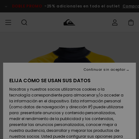
Pasar
a
DOBLE PROMO
-25% adicionales en todo el outlet
Compra
la
información
del
producto
Accede a tu
HOMBRE
Ropa
Ropa
Shop
Surf Shop
Tienda
Outlet
pedido
Hombre
Snow
Hombre
Hombre
NIÑO
Envio
Accesorios
Accesorios
Novedades
Continuar sin aceptar
Surf Shop
Outlet
MUJER
Niño
Tienda
Niños
Devoluciones
ELIJA CÓMO SE USAN SUS DATOS
Snow Niños
Zapatos y
Zapatos y
Destacados
Nosotros y nuestros socios utilizamos cookies o la
chanclas
chanclas
SURF
tecnología correspondiente para almacenar y/o acceder a
Pago
Highlights
Outlet
la información en el dispositivo. Esta información personal
Tienda
Mujer
(como datos de navegación y dirección IP) puede utilizarse
Snow
SNOW
Snow Mujer
Tarjeta de
para: presentarle anuncios y contenido personalizados,
Surf
Surf
regalo
medir el rendimiento de la publicidad y los contenidos,
Comunidad
presentar las anuncios personalizados, conocer mejor a
DOBLE
nuestra audiencia, desarrollar y mejorar los productos de
Destacados
PROMO
Quiksilver
Snow
Snow
nuestros socios. Usted puede configurar sus opciones para