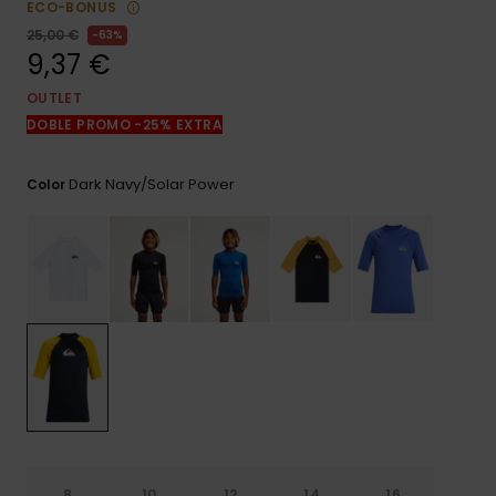
ECO-BONUS
frecuentes y
accede a
25,00 €
63%
nuestro
9,37 €
formulario de
contacto.
OUTLET
DOBLE PROMO -25% EXTRA
Consultar
las FAQ
Dark Navy/solar Power
Color
8
10
12
14
16