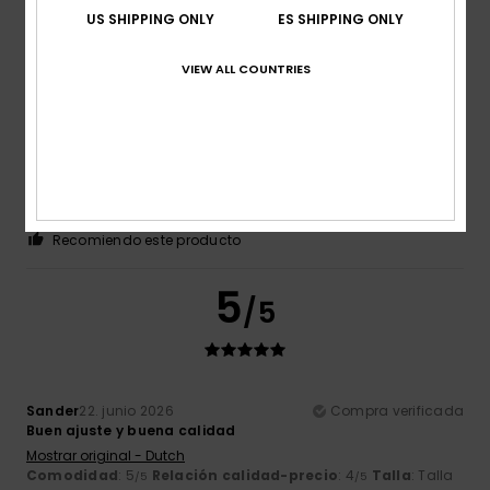
US SHIPPING ONLY
ES SHIPPING ONLY
5
/5
VIEW ALL COUNTRIES
Elena
23. junio 2026
Compra verificada
Buena calidad a precio asequible.
Comodidad
: 5
Relación calidad-precio
: 5
Talla
: Talla
/5
/5
perfecta
Material
: 5
Color
: 5
/5
/5
Recomiendo este producto
5
/5
Sander
22. junio 2026
Compra verificada
Buen ajuste y buena calidad
Mostrar original - Dutch
Comodidad
: 5
Relación calidad-precio
: 4
Talla
: Talla
/5
/5