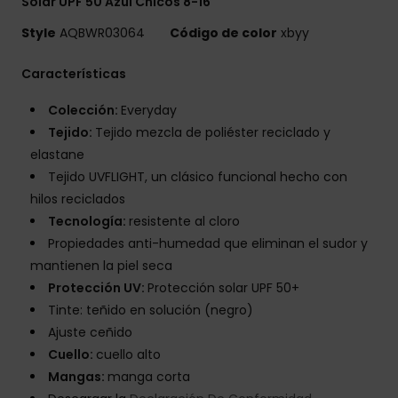
Solar UPF 50 Azul Chicos 8-16
Style
AQBWR03064
Código de color
xbyy
Características
Colección:
Everyday
Tejido:
Tejido mezcla de poliéster reciclado y
elastane
Tejido UVFLIGHT, un clásico funcional hecho con
hilos reciclados
Tecnología:
resistente al cloro
Propiedades anti-humedad que eliminan el sudor y
mantienen la piel seca
Protección UV:
Protección solar UPF 50+
Tinte: teñido en solución (negro)
Ajuste ceñido
Cuello:
cuello alto
Mangas:
manga corta