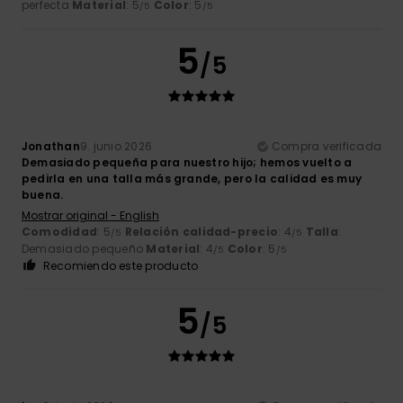
perfecta
Material
: 5
Color
: 5
/5
/5
5
/5
Jonathan
9. junio 2026
Compra verificada
Demasiado pequeña para nuestro hijo; hemos vuelto a
pedirla en una talla más grande, pero la calidad es muy
buena.
Mostrar original - English
Comodidad
: 5
Relación calidad-precio
: 4
Talla
:
/5
/5
Demasiado pequeño
Material
: 4
Color
: 5
/5
/5
Recomiendo este producto
5
/5