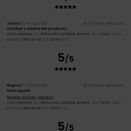
Juana
25. mayo 2026
Compra verificada
Calidad y diseño del producto
Comodidad
: 5
Relación calidad-precio
: 5
Talla
: Talla
/5
/5
perfecta
Material
: 5
Color
: 5
/5
/5
5
/5
Regina
21. mayo 2026
Compra verificada
buen ajuste
Mostrar original - Deutsch
Comodidad
: 5
Relación calidad-precio
: 4
Talla
: Talla
/5
/5
perfecta
Material
: 5
Color
: 5
/5
/5
5
/5