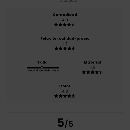
producto
Comodidad
4.8
Relación calidad-precio
4.7
Talla
Material
4.9
Demasiado pequeño
Demasiado grande
Color
4.8
5
/5