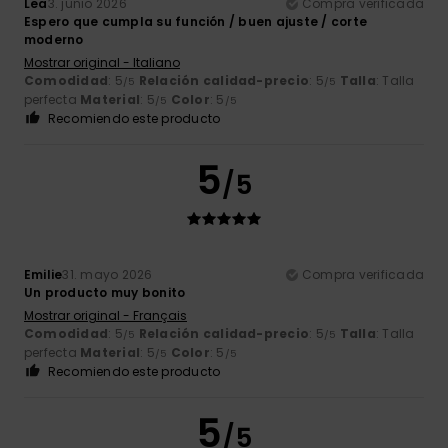
Lea
3. junio 2026
Compra verificada
Espero que cumpla su función / buen ajuste / corte
moderno
Mostrar original - Italiano
Comodidad
: 5
Relación calidad-precio
: 5
Talla
: Talla
/5
/5
perfecta
Material
: 5
Color
: 5
/5
/5
Recomiendo este producto
5
/5
Emilie
31. mayo 2026
Compra verificada
Un producto muy bonito
Mostrar original - Français
Comodidad
: 5
Relación calidad-precio
: 5
Talla
: Talla
/5
/5
perfecta
Material
: 5
Color
: 5
/5
/5
Recomiendo este producto
5
/5