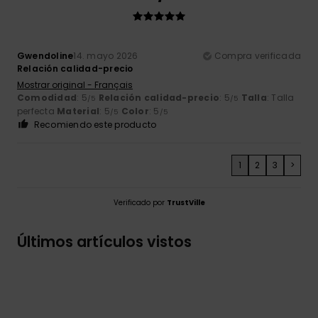
Gwendoline
14. mayo 2026
Compra verificada
Relación calidad-precio
Mostrar original - Français
Comodidad
: 5
Relación calidad-precio
: 5
Talla
: Talla
/5
/5
perfecta
Material
: 5
Color
: 5
/5
/5
Recomiendo este producto
1
2
3
>
Verificado por
TrustVille
Últimos artículos vistos