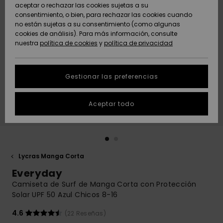
Freedom
aceptar o rechazar las cookies sujetas a su
consentimiento, o bien, para rechazar las cookies cuando
Comunidad
AYUDA &
no están sujetas a su consentimiento (como algunas
Protección de
Novedades
Novedades
CONTACTO
cookies de análisis). Para más información, consulte
datos
nuestra
política de cookies
y
política de privacidad
personales
SOSTENIBILIDAD
Destacados
Destacados
Guía de tallas
Gestionar las preferencias
TIENDAS
Inicia una
Aceptar todo
QUIKSILVER APP
conversación
para obtener
la respuesta
LISTA DE
más rápida a
FAVORITOS
tu pregunta.
Lycras Manga Corta
Iniciar una
Everyday
conversación
Camiseta de Surf de Manga Corta con Protección
Encuentra
Solar UPF 50 Azul Chicos 8-16
respuestas a
las preguntas
4.6
(22 Reseñas)
más