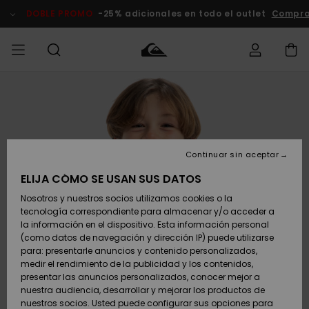
Pasar
a
DOBLE PROMO
-25% adicionales en todo el outlet
Comprar
la
información
del
producto
Accede a tu
HOMBRE
Ropa
Ropa
Shop
Surf Shop
Tienda
Outlet
pedido
Hombre
Snow
Hombre
Hombre
NIÑO
Envio
Accesorios
Accesorios
Novedades
Continuar sin aceptar
Surf Shop
Outlet
MUJER
Niño
Tienda
Niños
Devoluciones
ELIJA CÓMO SE USAN SUS DATOS
Snow Niños
Zapatos y
Zapatos y
Destacados
Nosotros y nuestros socios utilizamos cookies o la
chanclas
chanclas
SURF
tecnología correspondiente para almacenar y/o acceder a
Pago
Highlights
Outlet
la información en el dispositivo. Esta información personal
Tienda
Mujer
(como datos de navegación y dirección IP) puede utilizarse
Snow
SNOW
Snow Mujer
Tarjeta de
para: presentarle anuncios y contenido personalizados,
Surf
Surf
regalo
medir el rendimiento de la publicidad y los contenidos,
Comunidad
presentar las anuncios personalizados, conocer mejor a
DOBLE
nuestra audiencia, desarrollar y mejorar los productos de
Destacados
PROMO
Quiksilver
Snow
Snow
nuestros socios. Usted puede configurar sus opciones para