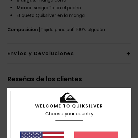
Mangas:
manga corta
Marca:
serigrafía en el pecho
Etiqueta Quiksilver en la manga
Composición
[Tejido principal] 100% algodón
Envíos y Devoluciones
Reseñas de los clientes
Puntuación media
WELCOME TO QUIKSILVER
5.0
Choose your country
/5
basado en
1 reseñas verificadas
desde julio 2026