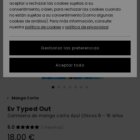
Freedom
aceptar o rechazar las cookies sujetas a su
consentimiento, o bien, para rechazar las cookies cuando
Comunidad
AYUDA &
no están sujetas a su consentimiento (como algunas
Protección de
Novedades
Novedades
CONTACTO
cookies de análisis). Para más información, consulte
datos
nuestra
política de cookies
y
política de privacidad
personales
SOSTENIBILIDAD
Destacados
Destacados
Guía de tallas
Gestionar las preferencias
TIENDAS
Inicia una
Aceptar todo
QUIKSILVER APP
conversación
para obtener
la respuesta
LISTA DE
más rápida a
FAVORITOS
tu pregunta.
Manga Corta
Iniciar una
Ev Typed Out
conversación
Camiseta de manga corta Azul Chicos 8 - 16 años
Encuentra
respuestas a
5.0
(1 Reseñas)
las preguntas
18,00 €
más