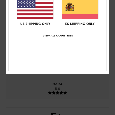
El 100% de nuestros clientes recomiendan este
producto
Comodidad
US SHIPPING ONLY
ES SHIPPING ONLY
5.0
VIEW ALL COUNTRIES
Relación calidad-precio
4.0
Talla
Material
5.0
Demasiado pequeño
Demasiado grande
Color
5.0