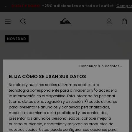
Pasar
a
DOBLE PROMO
-25% adicionales en todo el outlet
Compra
la
información
del
producto
NOVEDAD
Accede a tu
HOMBRE
Ropa
Ropa
Shop
Surf Shop
Tienda
Outlet
pedido
Hombre
Snow
Hombre
Hombre
NIÑO
Envio
Accesorios
Accesorios
Novedades
Continuar sin aceptar
Surf Shop
Outlet
MUJER
Niño
Tienda
Niños
Devoluciones
ELIJA CÓMO SE USAN SUS DATOS
Snow Niños
Zapatos y
Zapatos y
Destacados
Nosotros y nuestros socios utilizamos cookies o la
chanclas
chanclas
SURF
tecnología correspondiente para almacenar y/o acceder a
Pago
Highlights
Outlet
la información en el dispositivo. Esta información personal
Tienda
Mujer
(como datos de navegación y dirección IP) puede utilizarse
Snow
SNOW
Snow Mujer
Tarjeta de
para: presentarle anuncios y contenido personalizados,
Surf
Surf
regalo
medir el rendimiento de la publicidad y los contenidos,
Comunidad
presentar las anuncios personalizados, conocer mejor a
DOBLE
nuestra audiencia, desarrollar y mejorar los productos de
Destacados
PROMO
Quiksilver
Snow
Snow
nuestros socios. Usted puede configurar sus opciones para