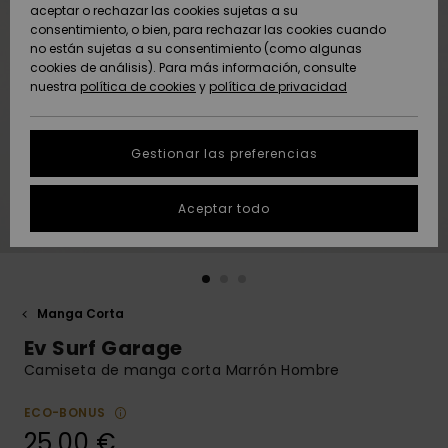
Freedom
aceptar o rechazar las cookies sujetas a su
consentimiento, o bien, para rechazar las cookies cuando
Comunidad
AYUDA &
no están sujetas a su consentimiento (como algunas
Protección de
Novedades
Novedades
CONTACTO
cookies de análisis). Para más información, consulte
datos
nuestra
política de cookies
y
política de privacidad
personales
SOSTENIBILIDAD
Destacados
Destacados
Guía de tallas
Gestionar las preferencias
TIENDAS
Inicia una
Aceptar todo
QUIKSILVER APP
conversación
para obtener
la respuesta
LISTA DE
más rápida a
FAVORITOS
tu pregunta.
Manga Corta
Iniciar una
Ev Surf Garage
conversación
Camiseta de manga corta Marrón Hombre
Encuentra
respuestas a
ECO-BONUS
las preguntas
25,00 €
más