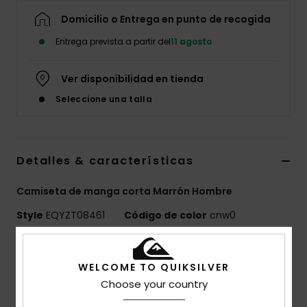
Domicilio o Entrega en punto de recogida
Entrega prevista a partir del
11 agosto
Ver disponibilidad en tienda
Seleccione una talla
Detalles & características
Camiseta de manga corta Marrón Hombre
Style
EQYZT08461
Código de color
cnw0
Características
WELCOME TO QUIKSILVER
MADE BETTER
Choose your country
Confeccionado con un 25% de fibras de algodón