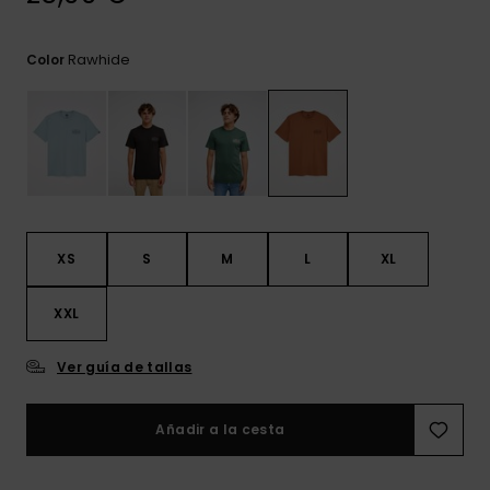
frecuentes y
accede a
nuestro
Rawhide
Color
formulario de
contacto.
Consultar
las FAQ
XS
S
M
L
XL
XXL
Ver guía de tallas
Añadir a la cesta