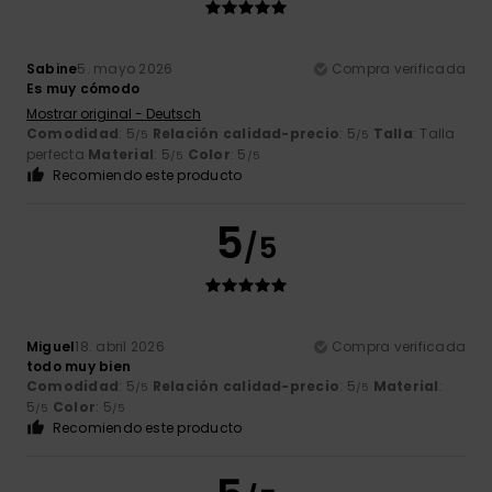
Sabine
5. mayo 2026
Compra verificada
Es muy cómodo
Mostrar original - Deutsch
Comodidad
: 5
Relación calidad-precio
: 5
Talla
: Talla
/5
/5
perfecta
Material
: 5
Color
: 5
/5
/5
Recomiendo este producto
5
/5
Miguel
18. abril 2026
Compra verificada
todo muy bien
Comodidad
: 5
Relación calidad-precio
: 5
Material
:
/5
/5
5
Color
: 5
/5
/5
Recomiendo este producto