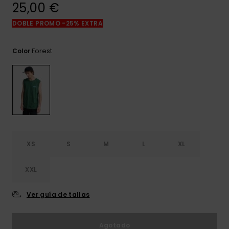
frecuentes y
25,00 €
accede a
nuestro
DOBLE PROMO -25% EXTRA
formulario de
contacto.
Forest
Color
Consultar
las FAQ
XS
S
M
L
XL
XXL
Ver guía de tallas
Agotado