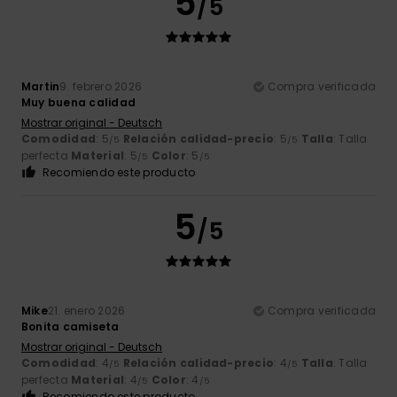
5
/5
Martin
9. febrero 2026
Compra verificada
Muy buena calidad
Mostrar original - Deutsch
Comodidad
: 5
Relación calidad-precio
: 5
Talla
: Talla
/5
/5
perfecta
Material
: 5
Color
: 5
/5
/5
Recomiendo este producto
5
/5
Mike
21. enero 2026
Compra verificada
Bonita camiseta
Mostrar original - Deutsch
Comodidad
: 4
Relación calidad-precio
: 4
Talla
: Talla
/5
/5
perfecta
Material
: 4
Color
: 4
/5
/5
Recomiendo este producto