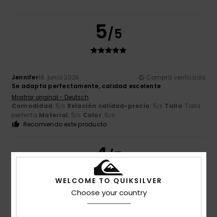
5
/5
Jennifer
18. junio 2026
Compra verificada
Se adapta perfectamente, calidad excelente
Mostrar original - Deutsch
Comodidad
: 5
Relación calidad-precio
: 5
Talla
: Talla
/5
/5
perfecta
Material
: 5
Color
: 5
/5
/5
Recomiendo este producto
4
/5
WELCOME TO QUIKSILVER
Choose your country
Philippe
12. junio 2026
Compra verificada
Aún no he abierto la bolsita.