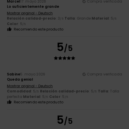
Marcel
17. mayo 2026
Compra verificada
Lo suficientemente grande
Mostrar original - Deutsch
Relación calidad-precio
: 3
Talla
: Grande
Material
: 5
/5
/5
Color
: 5
/5
Recomiendo este producto
5
/5
Sabine
5. mayo 2026
Compra verificada
Queda genial
Mostrar original - Deutsch
Comodidad
: 5
Relación calidad-precio
: 5
Talla
: Talla
/5
/5
perfecta
Material
: 5
Color
: 5
/5
/5
Recomiendo este producto
5
/5