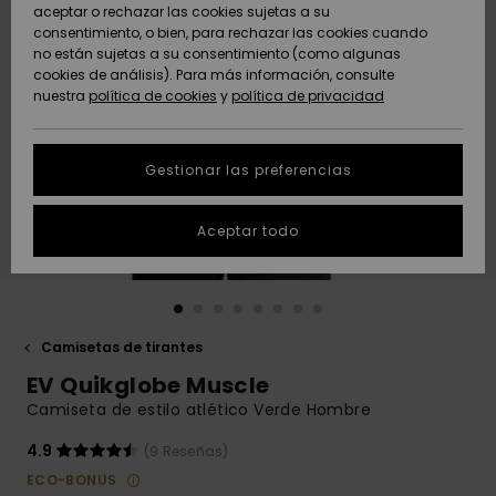
Freedom
aceptar o rechazar las cookies sujetas a su
consentimiento, o bien, para rechazar las cookies cuando
Comunidad
AYUDA &
no están sujetas a su consentimiento (como algunas
Protección de
Novedades
Novedades
CONTACTO
cookies de análisis). Para más información, consulte
datos
nuestra
política de cookies
y
política de privacidad
personales
SOSTENIBILIDAD
Destacados
Destacados
Guía de tallas
Gestionar las preferencias
TIENDAS
Inicia una
Aceptar todo
QUIKSILVER APP
conversación
para obtener
la respuesta
LISTA DE
más rápida a
FAVORITOS
tu pregunta.
Camisetas de tirantes
Iniciar una
EV Quikglobe Muscle
conversación
Camiseta de estilo atlético Verde Hombre
Encuentra
respuestas a
4.9
(9 Reseñas)
las preguntas
ECO-BONUS
más