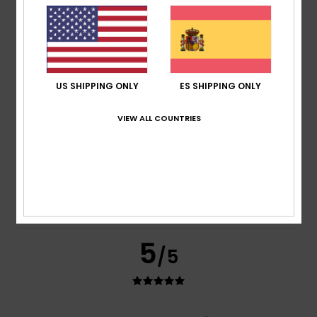
Mostrar original - Français
Comodidad
: 4
Relación calidad-precio
: 5
Talla
: Talla
/5
/5
perfecta
Material
: 4
Color
: 4
/5
/5
5
/5
US SHIPPING ONLY
ES SHIPPING ONLY
VIEW ALL COUNTRIES
Emmanuel
26. mayo 2026
Compra verificada
Perfecto, sobre todo para hacer deporte
Mostrar original - Français
Relación calidad-precio
: 5
Talla
: Talla perfecta
Material
:
/5
5
Color
: 5
/5
/5
Recomiendo este producto
5
/5