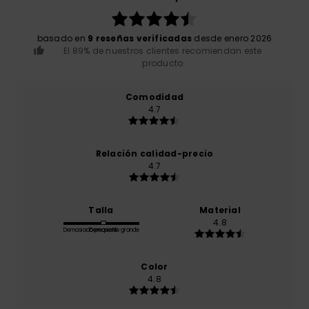
basado en
9 reseñas verificadas
desde enero 2026
El 89% de nuestros clientes recomiendan este
producto
Comodidad
4.7
Relación calidad-precio
4.7
Talla
Material
4.8
Demasiado pequeño
Demasiado grande
Color
4.8