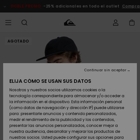
Pasar
a
DOBLE PROMO
-25% adicionales en todo el outlet
Compra
la
información
del
producto
AGOTADO
Accede a tu
HOMBRE
Ropa
Ropa
Shop
Surf Shop
Tienda
Outlet
pedido
Hombre
Snow
Hombre
Hombre
NIÑO
Envio
Accesorios
Accesorios
Novedades
Continuar sin aceptar
Surf Shop
Outlet
MUJER
Niño
Tienda
Niños
Devoluciones
ELIJA CÓMO SE USAN SUS DATOS
Snow Niños
Zapatos y
Zapatos y
Destacados
Nosotros y nuestros socios utilizamos cookies o la
chanclas
chanclas
SURF
tecnología correspondiente para almacenar y/o acceder a
Pago
Highlights
Outlet
la información en el dispositivo. Esta información personal
Tienda
Mujer
(como datos de navegación y dirección IP) puede utilizarse
Snow
SNOW
Snow Mujer
Tarjeta de
para: presentarle anuncios y contenido personalizados,
Surf
Surf
regalo
medir el rendimiento de la publicidad y los contenidos,
Comunidad
presentar las anuncios personalizados, conocer mejor a
DOBLE
nuestra audiencia, desarrollar y mejorar los productos de
Destacados
PROMO
Quiksilver
Snow
Snow
nuestros socios. Usted puede configurar sus opciones para