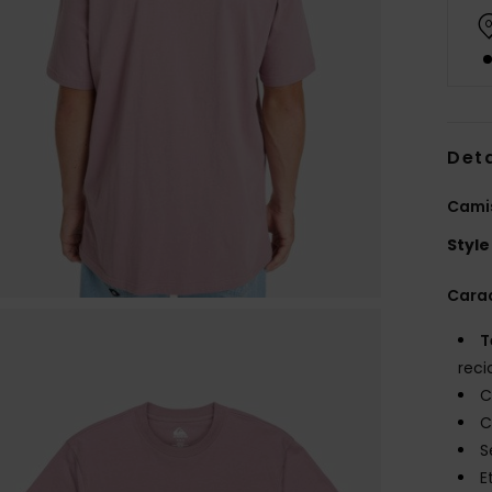
Deta
Cami
Style
Carac
T
reci
C
C
S
E