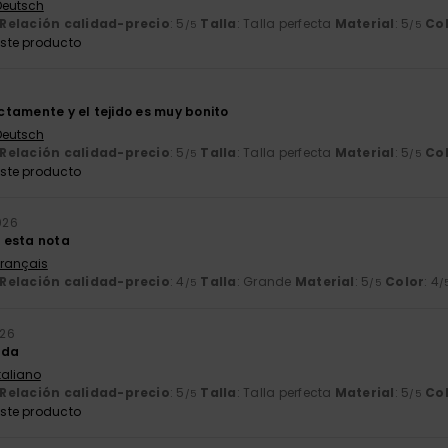
 Deutsch
Relación calidad-precio
: 5
Talla
: Talla perfecta
Material
: 5
Co
/5
/5
ste producto
tamente y el tejido es muy bonito
 Deutsch
Relación calidad-precio
: 5
Talla
: Talla perfecta
Material
: 5
Co
/5
/5
ste producto
2026
 esta nota
Français
Relación calidad-precio
: 4
Talla
: Grande
Material
: 5
Color
: 4
/5
/5
/
026
oda
Italiano
Relación calidad-precio
: 5
Talla
: Talla perfecta
Material
: 5
Co
/5
/5
ste producto