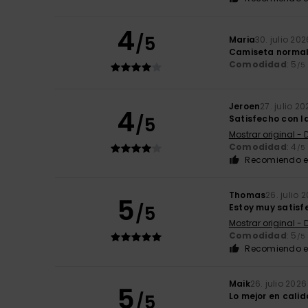
4
/5
Maria
30. julio 202
Camiseta norma
Comodidad
: 5
/5
Jeroen
27. julio 20
4
/5
Satisfecho con l
Mostrar original - 
Comodidad
: 4
/5
Recomiendo e
Thomas
26. julio 
5
/5
Estoy muy satisf
Mostrar original -
Comodidad
: 5
/5
Recomiendo e
Maik
26. julio 2026
5
/5
Lo mejor en calid