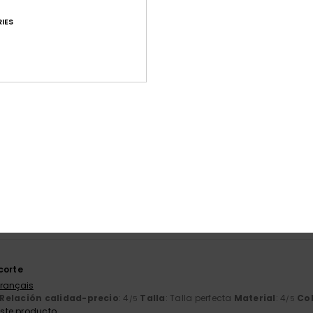
IES
Puntuación media
4.7
/5
basado en
239 reseñas verificadas
desde septiembre 2025
El 82% de nuestros clientes recomiendan este producto
ación calidad-precio
Talla
Mat
4.7
4
Demasiado pequeño
Demasiado grande
6
corte
Français
Relación calidad-precio
: 4
Talla
: Talla perfecta
Material
: 4
Co
/5
/5
ste producto