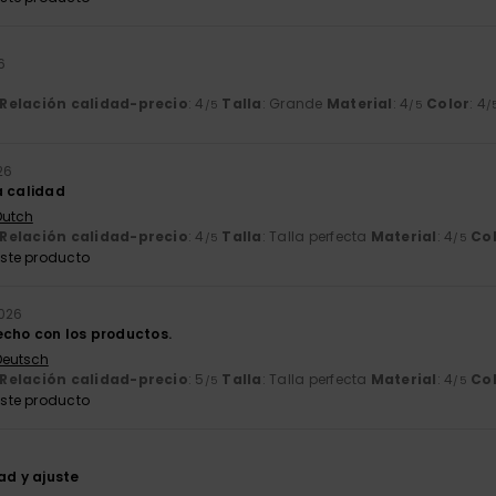
6
l
Relación calidad-precio
: 4
Talla
: Grande
Material
: 4
Color
: 4
/5
/5
/
26
a calidad
Dutch
Relación calidad-precio
: 4
Talla
: Talla perfecta
Material
: 4
Co
/5
/5
ste producto
2026
echo con los productos.
 Deutsch
Relación calidad-precio
: 5
Talla
: Talla perfecta
Material
: 4
Co
/5
/5
ste producto
ad y ajuste