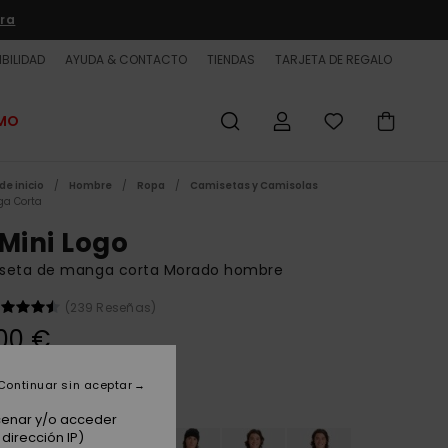
ra
BILIDAD
AYUDA & CONTACTO
TIENDAS
TARJETA DE REGALO
OMO
de inicio
Hombre
Ropa
Camisetas y Camisolas
a Corta
 Mini Logo
seta de manga corta Morado hombre
(239 Reseñas)
00 €
Continuar sin aceptar
Elderberry
acenar y/o acceder
dirección IP)