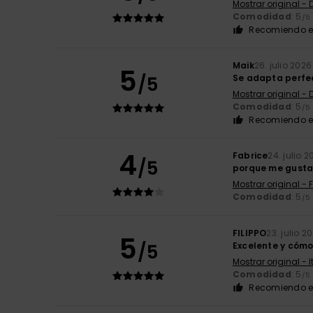
Mostrar original -
Comodidad
: 5
/5
Recomiendo e
Maik
26. julio 2026
5
/5
Se adapta perfec
Mostrar original -
Comodidad
: 5
/5
Recomiendo e
4
Fabrice
24. julio 
/5
porque me gusta
Mostrar original - 
Comodidad
: 5
/5
FILIPPO
23. julio 2
5
/5
Excelente y cóm
Mostrar original - 
Comodidad
: 5
/5
Recomiendo e