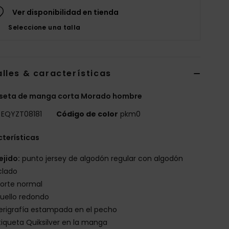
Ver disponibilidad en tienda
Seleccione una talla
lles & características
seta de manga corta Morado hombre
EQYZT08181
Código de color
pkm0
terísticas
ejido:
punto jersey de algodón regular con algodón
clado
orte normal
uello redondo
erigrafía estampada en el pecho
tiqueta Quiksilver en la manga