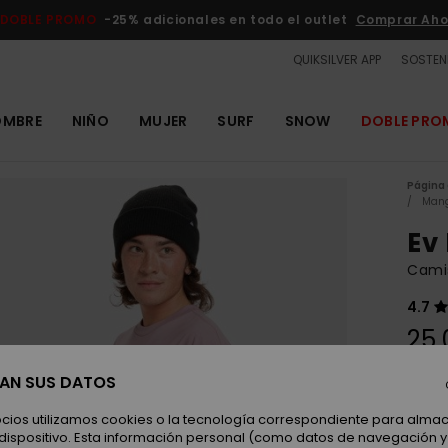
DOBLE PROMO
-25% adicionales en todo el outlet
Comprar Aho
QUIKSILVER APP
SOSTENI
OMBRE
NIÑO
MUJER
SURF
SNOW
DOBLE PR
Página 
Mang
Ev
Cami
4.7
25,
SAN SUS DATOS
Color
ocios utilizamos cookies o la tecnología correspondiente para alm
 dispositivo. Esta información personal (como datos de navegación y 