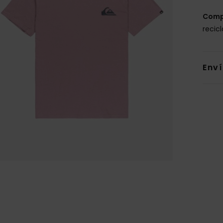
Comp
recic
Env