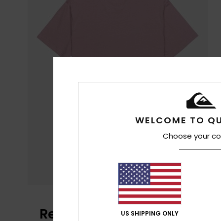
WELCOME TO QU
Choose your co
Reseñas de los clientes
US SHIPPING ONLY