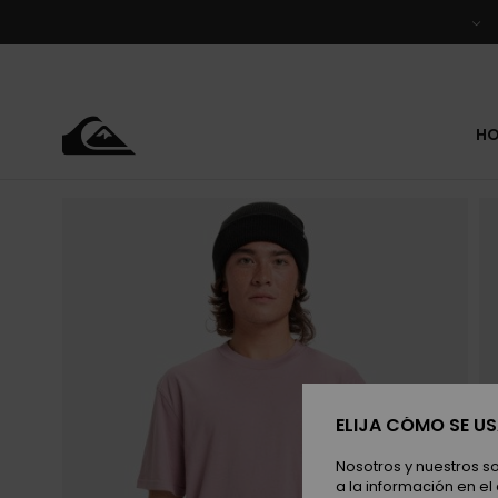
Pasar
a
la
información
del
producto
H
ELIJA CÓMO SE U
Nosotros y nuestros s
a la información en el