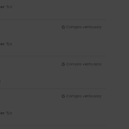
lor
: 5
/5
Compra verificada
lor
: 5
/5
Compra verificada
5
Compra verificada
lor
: 5
/5