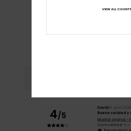
VIEW ALL COUNTR
Comodidad
Rel
4.8
David
31. julio 202
4
/5
Buena calidad y 
Mostrar original - 
Comodidad
: 5
/5
Recomiendo e