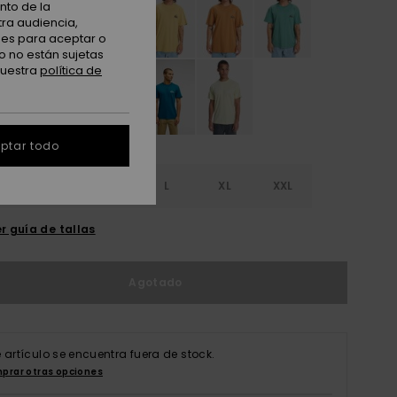
nto de la
tra audiencia,
nes para aceptar o
o no están sujetas
nuestra
política de
ptar todo
S
S
M
L
XL
XXL
r guía de tallas
Agotado
e artículo se encuentra fuera de stock.
prar otras opciones