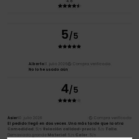
4.8
5
/5
Alberto
11. julio 2026
Compra verificada
No lo he usado aún
4
/5
Asier
10. julio 2026
Compra verificada
El pedido llegó en dos veces. Una más tarde que la otra
Comodidad
: 5
Relación calidad-precio
: 5
Talla
:
/5
/5
Demasiado grande
Material
: 5
Color
: 5
/5
/5