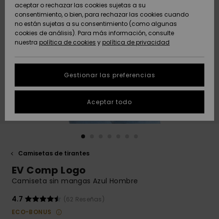
Freedom
aceptar o rechazar las cookies sujetas a su
consentimiento, o bien, para rechazar las cookies cuando
Comunidad
AYUDA &
no están sujetas a su consentimiento (como algunas
Protección de
Novedades
Novedades
CONTACTO
cookies de análisis). Para más información, consulte
datos
nuestra
política de cookies
y
política de privacidad
personales
SOSTENIBILIDAD
Destacados
Destacados
Guía de tallas
Gestionar las preferencias
TIENDAS
Inicia una
Aceptar todo
QUIKSILVER APP
conversación
para obtener
la respuesta
LISTA DE
más rápida a
FAVORITOS
tu pregunta.
Camisetas de tirantes
Iniciar una
EV Comp Logo
conversación
Camiseta sin mangas Azul Hombre
Encuentra
respuestas a
4.7
(62 Reseñas)
las preguntas
ECO-BONUS
más