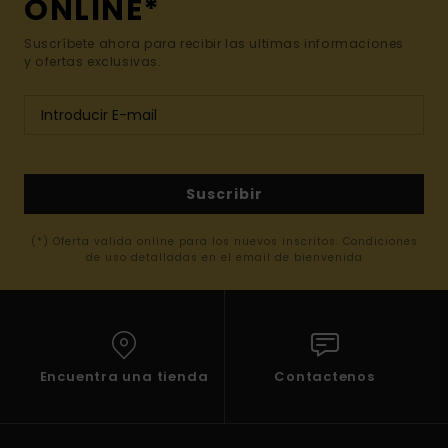
ONLINE*
Suscríbete ahora para recibir las ultimas informaciones
y ofertas exclusivas.
Suscribir
(*) Oferta valida online para los nuevos inscritos. Condiciones
de uso detalladas en el email de bienvenida
Encuentra una tienda
Contactenos