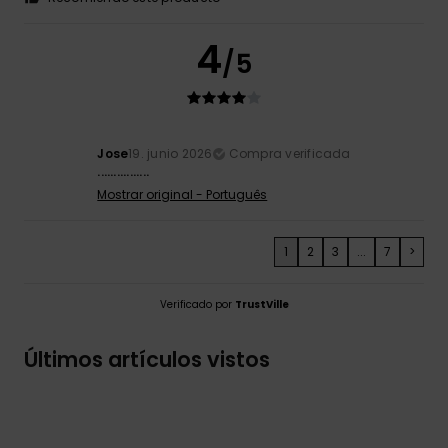
4
/5
Jose
19. junio 2026
Compra verificada
................
Mostrar original - Português
1
2
3
...
7
>
Verificado por
TrustVille
Últimos artículos vistos