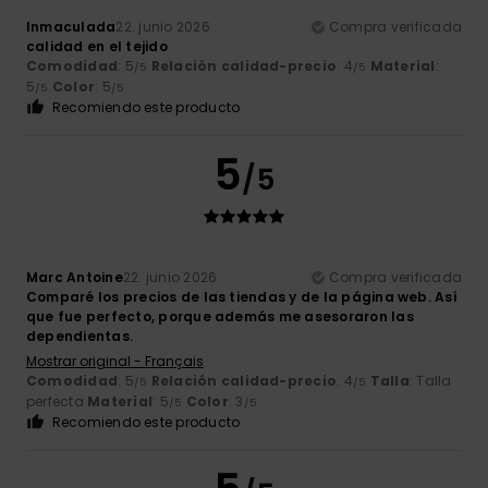
Inmaculada
22. junio 2026
Compra verificada
calidad en el tejido
Comodidad
: 5
Relación calidad-precio
: 4
Material
:
/5
/5
5
Color
: 5
/5
/5
Recomiendo este producto
5
/5
Marc Antoine
22. junio 2026
Compra verificada
Comparé los precios de las tiendas y de la página web. Así
que fue perfecto, porque además me asesoraron las
dependientas.
Mostrar original - Français
Comodidad
: 5
Relación calidad-precio
: 4
Talla
: Talla
/5
/5
perfecta
Material
: 5
Color
: 3
/5
/5
Recomiendo este producto