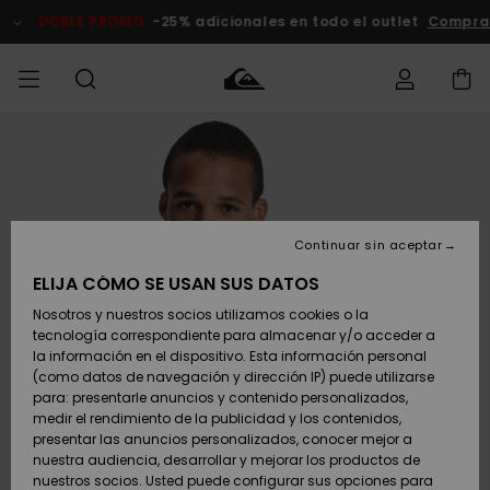
Pasar
a
DOBLE PROMO
-25% adicionales en todo el outlet
Compra
la
información
del
producto
Accede a tu
HOMBRE
Ropa
Ropa
Shop
Surf Shop
Tienda
Outlet
pedido
Hombre
Snow
Hombre
Hombre
NIÑO
Envio
Accesorios
Accesorios
Novedades
Continuar sin aceptar
Surf Shop
Outlet
MUJER
Niño
Tienda
Niños
Devoluciones
ELIJA CÓMO SE USAN SUS DATOS
Snow Niños
Zapatos y
Zapatos y
Destacados
Nosotros y nuestros socios utilizamos cookies o la
chanclas
chanclas
SURF
tecnología correspondiente para almacenar y/o acceder a
Pago
Highlights
Outlet
la información en el dispositivo. Esta información personal
Tienda
Mujer
(como datos de navegación y dirección IP) puede utilizarse
Snow
SNOW
Snow Mujer
Tarjeta de
para: presentarle anuncios y contenido personalizados,
Surf
Surf
regalo
medir el rendimiento de la publicidad y los contenidos,
Comunidad
presentar las anuncios personalizados, conocer mejor a
DOBLE
nuestra audiencia, desarrollar y mejorar los productos de
Destacados
PROMO
Quiksilver
Snow
Snow
nuestros socios. Usted puede configurar sus opciones para