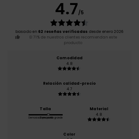
4.7
/5
basado en
62 reseñas verificadas
desde enero 2026
El 71% de nuestros clientes recomiendan este
producto
Comodidad
4.8
Relación calidad-precio
4.7
Talla
Material
4.8
Demasiado pequeño
Demasiado grande
Color