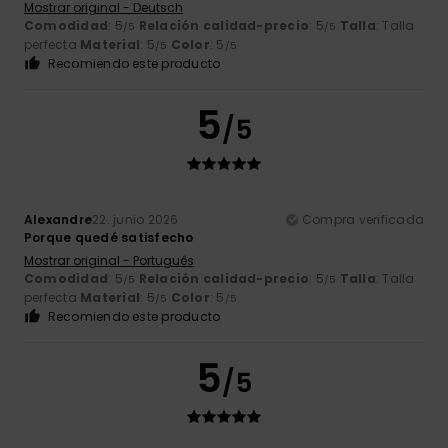
Mostrar original - Deutsch
Comodidad
: 5
Relación calidad-precio
: 5
Talla
: Talla
/5
/5
perfecta
Material
: 5
Color
: 5
/5
/5
Recomiendo este producto
5
/5
Alexandre
22. junio 2026
Compra verificada
Porque quedé satisfecho
Mostrar original - Português
Comodidad
: 5
Relación calidad-precio
: 5
Talla
: Talla
/5
/5
perfecta
Material
: 5
Color
: 5
/5
/5
Recomiendo este producto
5
/5