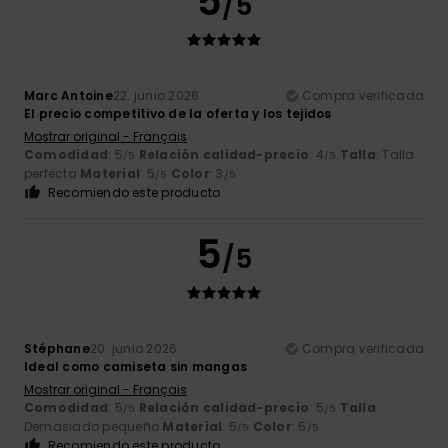
5
/5
Marc Antoine
22. junio 2026
Compra verificada
El precio competitivo de la oferta y los tejidos
Mostrar original - Français
Comodidad
: 5
Relación calidad-precio
: 4
Talla
: Talla
/5
/5
perfecta
Material
: 5
Color
: 3
/5
/5
Recomiendo este producto
5
/5
Stéphane
20. junio 2026
Compra verificada
Ideal como camiseta sin mangas
Mostrar original - Français
Comodidad
: 5
Relación calidad-precio
: 5
Talla
:
/5
/5
Demasiado pequeño
Material
: 5
Color
: 5
/5
/5
Recomiendo este producto