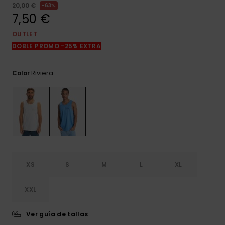
frecuentes y
20,00 €
63%
accede a
7,50 €
nuestro
formulario de
OUTLET
contacto.
DOBLE PROMO -25% EXTRA
Consultar
las FAQ
Riviera
Color
XS
S
M
L
XL
XXL
Ver guía de tallas