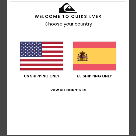
Recomiendo este producto
5
WELCOME TO QUIKSILVER
/5
Choose your country
Dimitrios
30. junio 2026
Compra verificada
Buena calidad
Mostrar original - Dutch
Comodidad
: 5
Relación calidad-precio
: 5
Talla
: Talla
/5
/5
perfecta
Material
: 5
Color
: 5
/5
/5
US SHIPPING ONLY
ES SHIPPING ONLY
Recomiendo este producto
VIEW ALL COUNTRIES
5
/5
Zaugg
25. junio 2026
Compra verificada
¡Justo lo que me gusta!