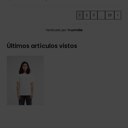
1
2
3
...
23
>
Verificado por
TrustVille
Últimos artículos vistos