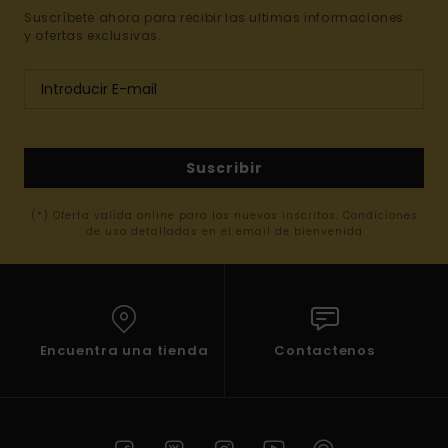
Suscríbete ahora para recibir las ultimas informaciones
y ofertas exclusivas.
Suscribir
(*) Oferta valida online para los nuevos inscritos. Condiciones
de uso detalladas en el email de bienvenida
Encuentra una tienda
Contactenos