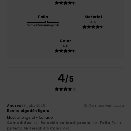
Talla
Material
4.6
Demasiado pequeño
Demasiado grande
Color
4.8
4
/5
Andrea
23. julio 2026
Compra verificada
Bonito algodón ligero
Mostrar original - Italiano
Comodidad
: 4
Relación calidad-precio
: 4
Talla
: Talla
/5
/5
perfecta
Material
: 4
Color
: 4
/5
/5