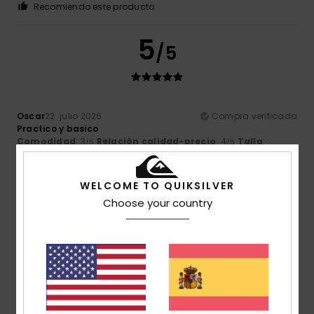
Recomiendo este producto
5
/5
Oscar
22. julio 2026
Compra verificada
Practico y basico
Comodidad
: 3
Relación calidad-precio
: 4
Talla
:
/5
/5
Grande
Material
: 4
Color
: 3
/5
/5
Recomiendo este producto
WELCOME TO QUIKSILVER
5
Choose your country
/5
Yann
21. julio 2026
Compra verificada
un corte impecable
Mostrar original - Français