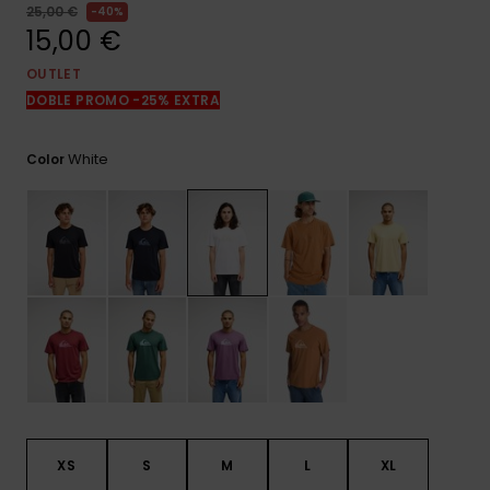
frecuentes y
25,00 €
40%
accede a
15,00 €
nuestro
formulario de
OUTLET
contacto.
DOBLE PROMO -25% EXTRA
Consultar
las FAQ
White
Color
XS
S
M
L
XL