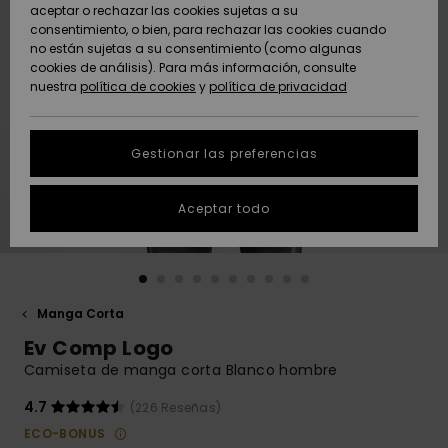
Freedom
aceptar o rechazar las cookies sujetas a su
consentimiento, o bien, para rechazar las cookies cuando
Comunidad
AYUDA &
no están sujetas a su consentimiento (como algunas
Protección de
Novedades
Novedades
CONTACTO
cookies de análisis). Para más información, consulte
datos
nuestra
política de cookies
y
política de privacidad
personales
SOSTENIBILIDAD
Destacados
Destacados
Guía de tallas
Gestionar las preferencias
TIENDAS
Inicia una
Aceptar todo
QUIKSILVER APP
conversación
para obtener
la respuesta
LISTA DE
más rápida a
FAVORITOS
tu pregunta.
Manga Corta
Iniciar una
Ev Comp Logo
conversación
Camiseta de manga corta Blanco hombre
Encuentra
respuestas a
4.7
(226 Reseñas)
las preguntas
ECO-BONUS
más