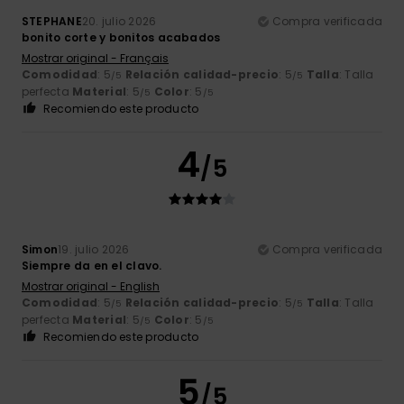
STEPHANE
20. julio 2026
Compra verificada
bonito corte y bonitos acabados
Mostrar original - Français
Comodidad
: 5
Relación calidad-precio
: 5
Talla
: Talla
/5
/5
perfecta
Material
: 5
Color
: 5
/5
/5
Recomiendo este producto
4
/5
Simon
19. julio 2026
Compra verificada
Siempre da en el clavo.
Mostrar original - English
Comodidad
: 5
Relación calidad-precio
: 5
Talla
: Talla
/5
/5
perfecta
Material
: 5
Color
: 5
/5
/5
Recomiendo este producto
5
/5