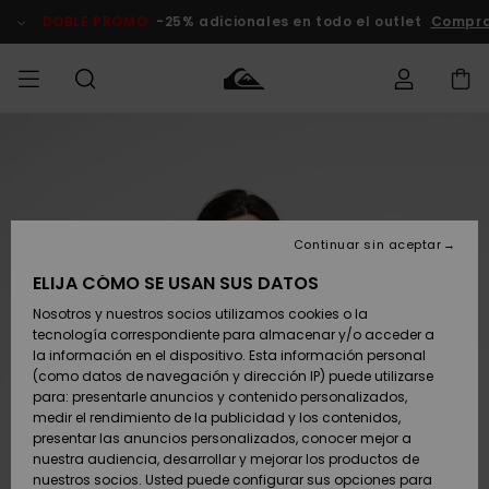
Pasar
a
DOBLE PROMO
-25% adicionales en todo el outlet
Compra
la
información
del
producto
Accede a tu
HOMBRE
Ropa
Ropa
Shop
Surf Shop
Tienda
Outlet
pedido
Hombre
Snow
Hombre
Hombre
NIÑO
Envio
Accesorios
Accesorios
Novedades
Continuar sin aceptar
Surf Shop
Outlet
MUJER
Niño
Tienda
Niños
Devoluciones
ELIJA CÓMO SE USAN SUS DATOS
Snow Niños
Zapatos y
Zapatos y
Destacados
Nosotros y nuestros socios utilizamos cookies o la
chanclas
chanclas
SURF
tecnología correspondiente para almacenar y/o acceder a
Pago
Highlights
Outlet
la información en el dispositivo. Esta información personal
Tienda
Mujer
(como datos de navegación y dirección IP) puede utilizarse
Snow
SNOW
Snow Mujer
Tarjeta de
para: presentarle anuncios y contenido personalizados,
Surf
Surf
regalo
medir el rendimiento de la publicidad y los contenidos,
Comunidad
presentar las anuncios personalizados, conocer mejor a
DOBLE
nuestra audiencia, desarrollar y mejorar los productos de
Destacados
PROMO
Quiksilver
Snow
Snow
nuestros socios. Usted puede configurar sus opciones para