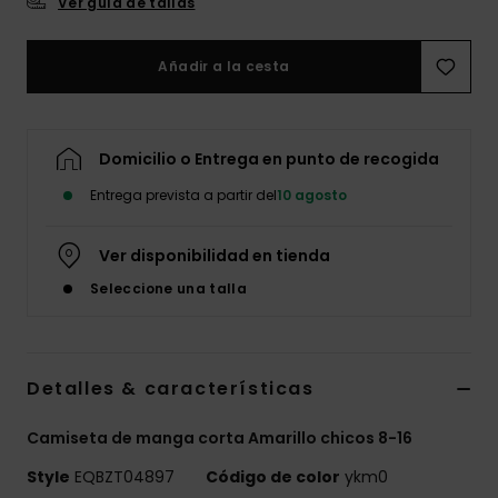
Ver guía de tallas
Añadir a la cesta
Domicilio o Entrega en punto de recogida
Entrega prevista a partir del
10 agosto
Ver disponibilidad en tienda
Seleccione una talla
Detalles & características
Camiseta de manga corta Amarillo chicos 8-16
Style
EQBZT04897
Código de color
ykm0