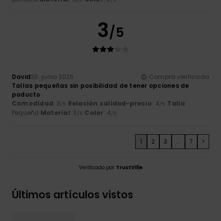
3
/5
David
30. junio 2026
Compra verificada
Tallas pequeñas sin posibilidad de tener opciones de
poducto
Comodidad
: 3
Relación calidad-precio
: 4
Talla
:
/5
/5
Pequeño
Material
: 3
Color
: 4
/5
/5
1
2
3
...
7
>
Verificado por
TrustVille
Últimos artículos vistos