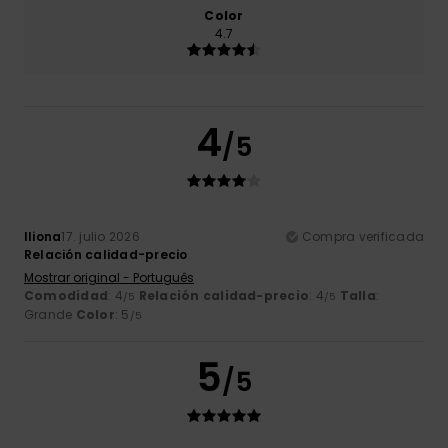
Color
4.7
4
/5
Iliona
17. julio 2026
Compra verificada
Relación calidad-precio
Mostrar original - Português
Comodidad
: 4
Relación calidad-precio
: 4
Talla
:
/5
/5
Grande
Color
: 5
/5
5
/5