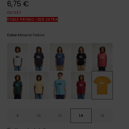
6,75 €
frecuentes y
accede a
nuestro
OUTLET
formulario de
DOBLE PROMO -25% EXTRA
contacto.
Consultar
Mineral Yellow
Color
las FAQ
8
10
12
14
16