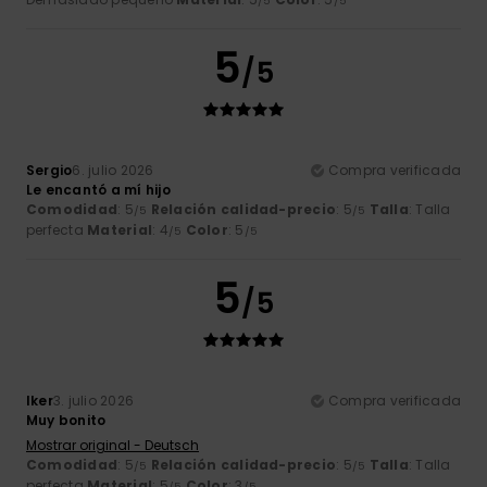
/5
/5
5
/5
Sergio
6. julio 2026
Compra verificada
Le encantó a mí hijo
Comodidad
: 5
Relación calidad-precio
: 5
Talla
: Talla
/5
/5
perfecta
Material
: 4
Color
: 5
/5
/5
5
/5
Iker
3. julio 2026
Compra verificada
Muy bonito
Mostrar original - Deutsch
Comodidad
: 5
Relación calidad-precio
: 5
Talla
: Talla
/5
/5
perfecta
Material
: 5
Color
: 3
/5
/5