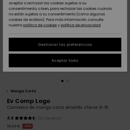
Freedom
aceptar o rechazar las cookies sujetas a su
consentimiento, o bien, para rechazar las cookies cuando
Comunidad
AYUDA &
no están sujetas a su consentimiento (como algunas
Protección de
Novedades
Novedades
CONTACTO
cookies de análisis). Para más información, consulte
datos
nuestra
política de cookies
y
política de privacidad
personales
SOSTENIBILIDAD
Destacados
Destacados
Guía de tallas
Gestionar las preferencias
TIENDAS
Inicia una
Aceptar todo
QUIKSILVER APP
conversación
para obtener
la respuesta
LISTA DE
más rápida a
FAVORITOS
tu pregunta.
Manga Corta
Iniciar una
Ev Comp Logo
conversación
Camiseta de manga corta Amarillo chicos 8-16
Encuentra
respuestas a
4.6
(63 Reseñas)
las preguntas
18,00 €
63%
más