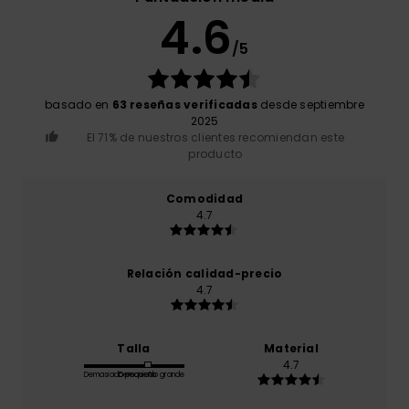
4.6
/5
basado en
63 reseñas verificadas
desde septiembre
2025
El 71% de nuestros clientes recomiendan este
producto
Comodidad
4.7
Relación calidad-precio
4.7
Talla
Material
4.7
Demasiado pequeño
Demasiado grande