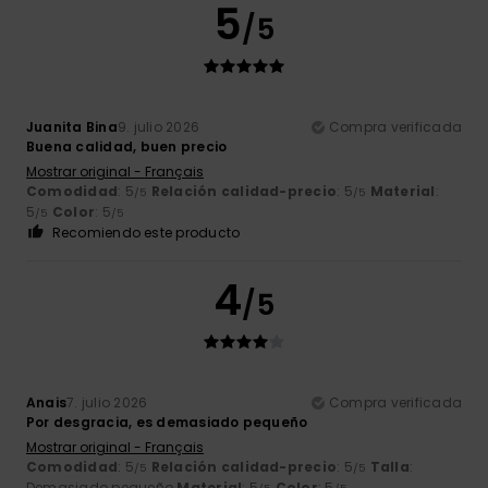
5
/5
Juanita Bina
9. julio 2026
Compra verificada
Buena calidad, buen precio
Mostrar original - Français
Comodidad
: 5
Relación calidad-precio
: 5
Material
:
/5
/5
5
Color
: 5
/5
/5
Recomiendo este producto
4
/5
Anais
7. julio 2026
Compra verificada
Por desgracia, es demasiado pequeño
Mostrar original - Français
Comodidad
: 5
Relación calidad-precio
: 5
Talla
:
/5
/5
Demasiado pequeño
Material
: 5
Color
: 5