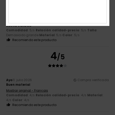
Elsa
14. julio 2026
Compra verificada
Buena calidad
Comodidad
: 5
Relación calidad-precio
: 5
Talla
:
/5
/5
Demasiado grande
Material
: 5
Color
: 5
/5
/5
Recomiendo este producto
4
/5
Ayo
11. julio 2026
Compra verificada
Buen material
Mostrar original - Français
Comodidad
: 4
Relación calidad-precio
: 4
Material
:
/5
/5
4
Color
: 4
/5
/5
Recomiendo este producto