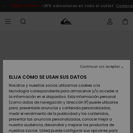
Pasar
a
DOBLE PROMO
-25% adicionales en todo el outlet
Compra
la
información
del
producto
Accede a tu
HOMBRE
Ropa
Ropa
Shop
Surf Shop
Tienda
Outlet
pedido
Hombre
Snow
Hombre
Hombre
NIÑO
Envio
Accesorios
Accesorios
Novedades
Continuar sin aceptar
Surf Shop
Outlet
MUJER
Niño
Tienda
Niños
Devoluciones
ELIJA CÓMO SE USAN SUS DATOS
Snow Niños
Zapatos y
Zapatos y
Destacados
Nosotros y nuestros socios utilizamos cookies o la
chanclas
chanclas
SURF
tecnología correspondiente para almacenar y/o acceder a
Pago
Highlights
Outlet
la información en el dispositivo. Esta información personal
Tienda
Mujer
(como datos de navegación y dirección IP) puede utilizarse
Snow
SNOW
Snow Mujer
Tarjeta de
para: presentarle anuncios y contenido personalizados,
Surf
Surf
regalo
medir el rendimiento de la publicidad y los contenidos,
Comunidad
presentar las anuncios personalizados, conocer mejor a
DOBLE
nuestra audiencia, desarrollar y mejorar los productos de
Destacados
PROMO
Quiksilver
Snow
Snow
nuestros socios. Usted puede configurar sus opciones para