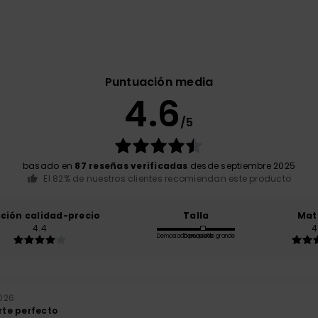
Puntuación media
4.6
/5
basado en
87 reseñas verificadas
desde septiembre 2025
El 82% de nuestros clientes recomiendan este producto
ación calidad-precio
Talla
Mat
4.4
4
Demasiado pequeño
Demasiado grande
2026
orte perfecto