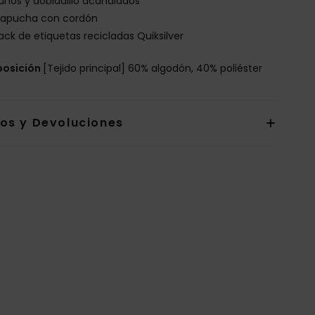
uños y dobladillo acanalados
apucha con cordón
ack de etiquetas recicladas Quiksilver
osición
[Tejido principal] 60% algodón, 40% poliéster
íos y Devoluciones