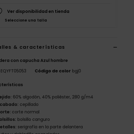
Ver disponibilidad en tienda
Seleccione una talla
lles & características
dera con capucha Azul hombre
EQYFT05053
Código de color
bgj0
terísticas
ejido:
60% algodón, 40% poliéster, 280 g/m4
cabado:
cepillado
orte:
corte normal
olsillos:
bolsillo canguro
etalles:
serigrafía en la parte delantera