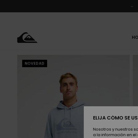
Pasar
a
la
información
del
producto
H
NOVEDAD
ELIJA CÓMO SE U
Nosotros y nuestros s
a la información en el