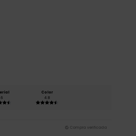
erial
Color
.6
4.8
Compra verificada