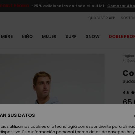
DOBLE PROMO
-25% adicionales en todo el outlet
Comprar Aho
QUIKSILVER APP
SOSTENI
OMBRE
NIÑO
MUJER
SURF
SNOW
DOBLE PR
Página 
Suda
Co
Suda
4.6
65,
SAN SUS DATOS
Color
ocios utilizamos cookies o la tecnología correspondiente para alm
 dispositivo. Esta información personal (como datos de navegación y 