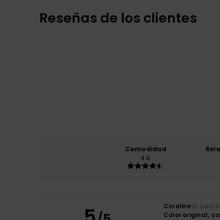
Reseñas de los clientes
Comodidad
Rel
4.8
Coraline
12. julio 
5
/5
Color original, c