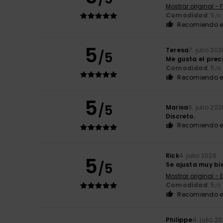
Mostrar original - 
Comodidad
: 5
/5
Recomiendo e
5
Teresa
7. julio 202
/5
Me gusta el preci
Comodidad
: 5
/5
Recomiendo e
5
/5
Marisa
6. julio 202
Discreto.
Recomiendo e
Rick
4. julio 2026
5
/5
Se ajusta muy bie
Mostrar original - 
Comodidad
: 5
/5
Recomiendo e
Philippe
4. julio 2