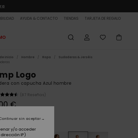
ra
BILIDAD
AYUDA & CONTACTO
TIENDAS
TARJETA DE REGALO
OMO
de inicio
Hombre
Ropa
Sudaderas & Jerséis
deras
mp Logo
dera con capucha Azul hombre
(87 Reseñas)
00 €
Continuar sin aceptar
Blue Fog
acenar y/o acceder
dirección IP)