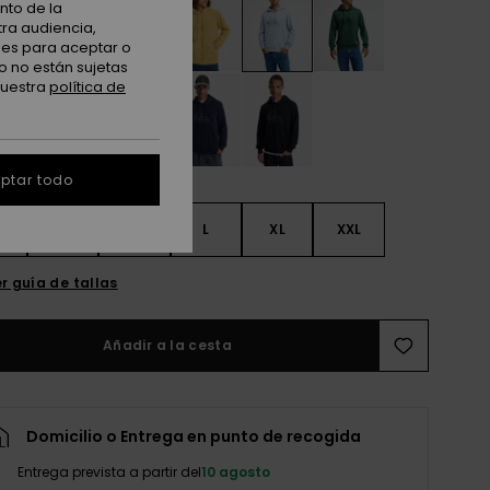
nto de la
tra audiencia,
nes para aceptar o
o no están sujetas
nuestra
política de
ptar todo
S
S
M
L
XL
XXL
r guía de tallas
Añadir a la cesta
Domicilio o Entrega en punto de recogida
Entrega prevista a partir del
10 agosto