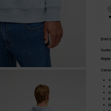
Deta
Suda
Style
Carac
T
A
C
B
D