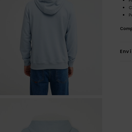
P
C
P
Comp
Env