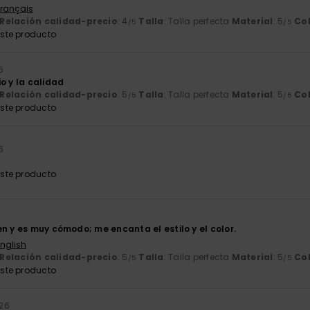
Français
Relación calidad-precio
: 4
Talla
: Talla perfecta
Material
: 5
Co
/5
/5
ste producto
6
o y la calidad
Relación calidad-precio
: 5
Talla
: Talla perfecta
Material
: 5
Co
/5
/5
ste producto
6
ste producto
n y es muy cómodo; me encanta el estilo y el color.
English
Relación calidad-precio
: 5
Talla
: Talla perfecta
Material
: 5
Co
/5
/5
ste producto
026