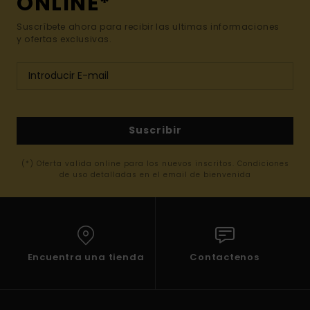
ONLINE*
Suscríbete ahora para recibir las ultimas informaciones
y ofertas exclusivas.
Suscribir
(*) Oferta valida online para los nuevos inscritos. Condiciones
de uso detalladas en el email de bienvenida
Encuentra una tienda
Contactenos