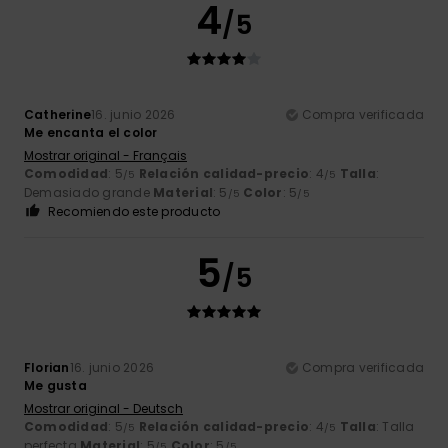
4
/5
Catherine
16. junio 2026
Compra verificada
Me encanta el color
Mostrar original - Français
Comodidad
: 5
Relación calidad-precio
: 4
Talla
:
/5
/5
Demasiado grande
Material
: 5
Color
: 5
/5
/5
Recomiendo este producto
5
/5
Florian
16. junio 2026
Compra verificada
Me gusta
Mostrar original - Deutsch
Comodidad
: 5
Relación calidad-precio
: 4
Talla
: Talla
/5
/5
perfecta
Material
: 5
Color
: 5
/5
/5