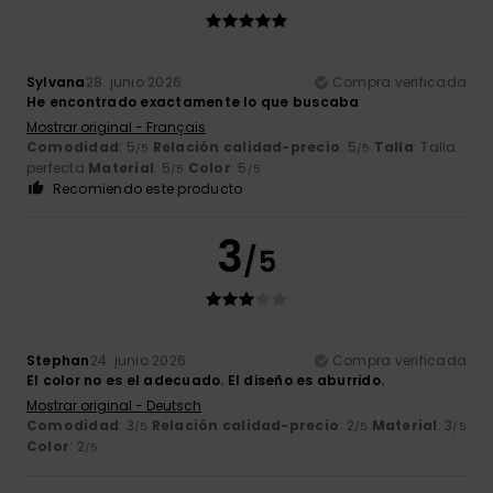
Sylvana
28. junio 2026
Compra verificada
He encontrado exactamente lo que buscaba
Mostrar original - Français
Comodidad
: 5
Relación calidad-precio
: 5
Talla
: Talla
/5
/5
perfecta
Material
: 5
Color
: 5
/5
/5
Recomiendo este producto
3
/5
Stephan
24. junio 2026
Compra verificada
El color no es el adecuado. El diseño es aburrido.
Mostrar original - Deutsch
Comodidad
: 3
Relación calidad-precio
: 2
Material
: 3
/5
/5
/5
Color
: 2
/5