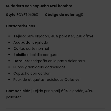
Sudadera con capucha Azul hombre
Style
EQYFT05053
Código de color
bgj0
Características
Tejido:
60% algodón, 40% poliéster, 280 g/m4
Acabado:
cepillado
Corte:
corte normal
Bolsillos:
bolsillo canguro
Detalles:
serigrafía en la parte delantera
Puños y dobladillo acanalados
Capucha con cordón
Pack de etiquetas recicladas Quiksilver
Composición
[Tejido principal] 60% algodón, 40%
poliéster