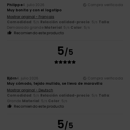
Philippe
4. julio 2026
Compra verificada
Muy bonita y con el logotipo
Mostrar original - Français
Comodidad
: 5
Relación calidad-precio
: 5
Talla
:
/5
/5
Demasiado grande
Material
: 5
Color
: 5
/5
/5
Recomiendo este producto
5
/5
Björn
4. julio 2026
Compra verificada
Muy cómodo, tejido mullido, se lleva de maravilla
Mostrar original - Deutsch
Comodidad
: 5
Relación calidad-precio
: 5
Talla
:
/5
/5
Grande
Material
: 5
Color
: 5
/5
/5
Recomiendo este producto
5
/5