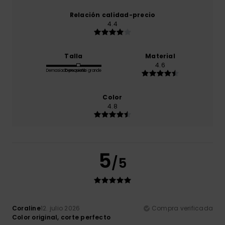
Relación calidad-precio
4.4
Talla
Material
4.6
Demasiado pequeño
Demasiado grande
Color
4.8
5
/5
Coraline
12. julio 2026
Compra verificada
Color original, corte perfecto