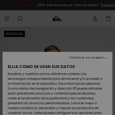
Pasar
a
DOBLE PROMO
-25% adicionales en todo el outlet
Comprar A
la
información
del
producto
NOVEDAD
Accede a tu
HOMBRE
Ropa
Ropa
Shop
Surf Shop
Tienda
Outlet
pedido
Hombre
Snow
Hombre
Hombre
NIÑO
Envio
Accesorios
Accesorios
Novedades
Continuar sin aceptar
Surf Shop
Outlet
MUJER
Niño
Tienda
Niños
Devoluciones
ELIJA CÓMO SE USAN SUS DATOS
Snow Niños
Zapatos y
Zapatos y
Destacados
Nosotros y nuestros socios utilizamos cookies o la
chanclas
chanclas
SURF
tecnología correspondiente para almacenar y/o acceder a
Pago
Highlights
Outlet
la información en el dispositivo. Esta información personal
Tienda
Mujer
(como datos de navegación y dirección IP) puede utilizarse
Snow
SNOW
Snow Mujer
Tarjeta de
para: presentarle anuncios y contenido personalizados,
Surf
Surf
regalo
medir el rendimiento de la publicidad y los contenidos,
Comunidad
presentar las anuncios personalizados, conocer mejor a
DOBLE
nuestra audiencia, desarrollar y mejorar los productos de
Destacados
PROMO
Quiksilver
Snow
Snow
nuestros socios. Usted puede configurar sus opciones para