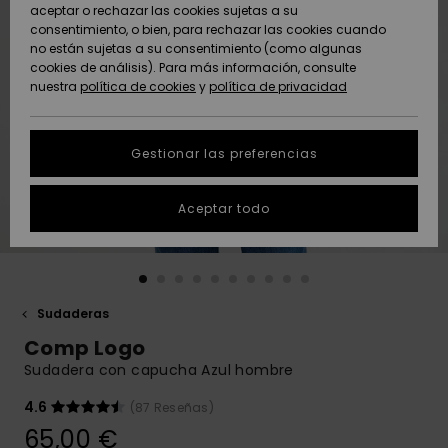
Freedom
aceptar o rechazar las cookies sujetas a su
consentimiento, o bien, para rechazar las cookies cuando
Comunidad
AYUDA &
no están sujetas a su consentimiento (como algunas
Protección de
Novedades
Novedades
CONTACTO
cookies de análisis). Para más información, consulte
datos
nuestra
política de cookies
y
política de privacidad
personales
SOSTENIBILIDAD
Destacados
Destacados
Guía de tallas
Gestionar las preferencias
TIENDAS
Inicia una
Aceptar todo
QUIKSILVER APP
conversación
para obtener
la respuesta
LISTA DE
más rápida a
FAVORITOS
tu pregunta.
Sudaderas
Iniciar una
Comp Logo
conversación
Sudadera con capucha Azul hombre
Encuentra
respuestas a
4.6
(87 Reseñas)
las preguntas
65,00 €
más