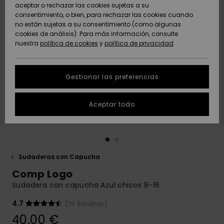
Freedom
aceptar o rechazar las cookies sujetas a su
consentimiento, o bien, para rechazar las cookies cuando
Comunidad
AYUDA &
no están sujetas a su consentimiento (como algunas
Protección de
Novedades
Novedades
CONTACTO
cookies de análisis). Para más información, consulte
datos
nuestra
política de cookies
y
política de privacidad
personales
SOSTENIBILIDAD
Destacados
Destacados
Guía de tallas
Gestionar las preferencias
TIENDAS
Inicia una
Aceptar todo
QUIKSILVER APP
conversación
para obtener
la respuesta
LISTA DE
más rápida a
FAVORITOS
tu pregunta.
Sudaderas con Capucha
Iniciar una
Comp Logo
conversación
Sudadera con capucha Azul chicos 8-16
Encuentra
respuestas a
4.7
(75 Reseñas)
las preguntas
40,00 €
más