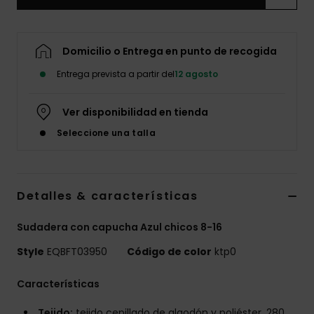
Domicilio o Entrega en punto de recogida
Entrega prevista a partir del
12 agosto
Ver disponibilidad en tienda
Seleccione una talla
Detalles & características
Sudadera con capucha Azul chicos 8-16
Style
EQBFT03950
Código de color
ktp0
Características
Tejido:
tejido cepillado de algodón y poliéster, 280