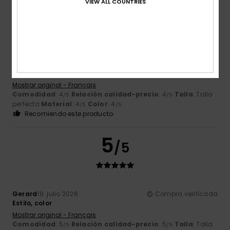
VIEW ALL COUNTRIES
4
/5
Gerald
20. julio 2026
Compra verificada
..........
Mostrar original - Français
Comodidad
: 4
Relación calidad-precio
: 4
Talla
: Talla
/5
/5
perfecta
Material
: 4
Color
: 4
/5
/5
Recomiendo este producto
5
/5
Gerard
19. julio 2026
Compra verificada
Estilo, color
Mostrar original - Français
Comodidad
: 5
Relación calidad-precio
: 5
Talla
: Talla
/5
/5