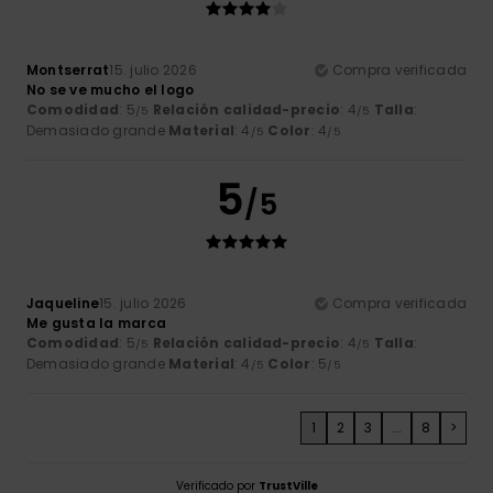
Montserrat
15. julio 2026
Compra verificada
No se ve mucho el logo
Comodidad
: 5
Relación calidad-precio
: 4
Talla
:
/5
/5
Demasiado grande
Material
: 4
Color
: 4
/5
/5
5
/5
Jaqueline
15. julio 2026
Compra verificada
Me gusta la marca
Comodidad
: 5
Relación calidad-precio
: 4
Talla
:
/5
/5
Demasiado grande
Material
: 4
Color
: 5
/5
/5
1
2
3
...
8
>
Verificado por
TrustVille