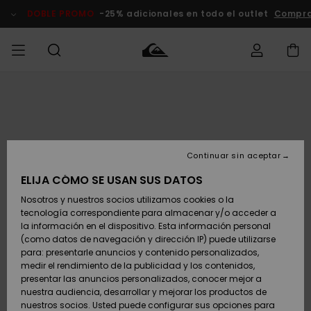
Pasar
a
DOBLE PROMO
-25% adicionales en todo el outlet
Compra
la
información
del
producto
Accede a tu
HOMBRE
Ropa
Ropa
Shop
Surf Shop
Tienda
Outlet
pedido
Hombre
Snow
Hombre
Hombre
NIÑO
Envio
Accesorios
Accesorios
Novedades
Continuar sin aceptar
Surf Shop
Outlet
MUJER
Niño
Tienda
Niños
Devoluciones
ELIJA CÓMO SE USAN SUS DATOS
Snow Niños
Zapatos y
Zapatos y
Destacados
Nosotros y nuestros socios utilizamos cookies o la
chanclas
chanclas
SURF
tecnología correspondiente para almacenar y/o acceder a
Pago
Highlights
Outlet
la información en el dispositivo. Esta información personal
Tienda
Mujer
(como datos de navegación y dirección IP) puede utilizarse
Snow
SNOW
Snow Mujer
Tarjeta de
para: presentarle anuncios y contenido personalizados,
Surf
Surf
regalo
medir el rendimiento de la publicidad y los contenidos,
Comunidad
presentar las anuncios personalizados, conocer mejor a
DOBLE
nuestra audiencia, desarrollar y mejorar los productos de
Destacados
PROMO
Quiksilver
Snow
Snow
nuestros socios. Usted puede configurar sus opciones para