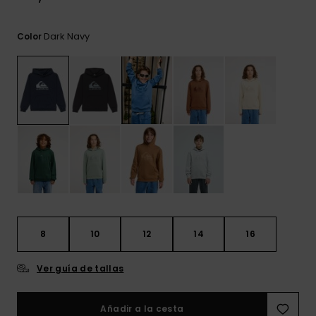
frecuentes y
accede a
nuestro
Dark Navy
Color
formulario de
contacto.
Consultar
las FAQ
8
10
12
14
16
Ver guía de tallas
Añadir a la cesta