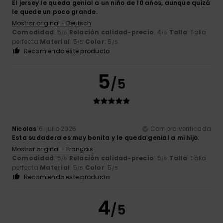
El jersey le queda genial a un niño de 10 años, aunque quizá
le quede un poco grande.
Mostrar original - Deutsch
Comodidad
: 5
Relación calidad-precio
: 4
Talla
: Talla
/5
/5
perfecta
Material
: 5
Color
: 5
/5
/5
Recomiendo este producto
5
/5
Nicolas
16. julio 2026
Compra verificada
Esta sudadera es muy bonita y le queda genial a mi hijo.
Mostrar original - Français
Comodidad
: 5
Relación calidad-precio
: 5
Talla
: Talla
/5
/5
perfecta
Material
: 5
Color
: 5
/5
/5
Recomiendo este producto
4
/5