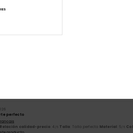
IES
Puntuación media
4.6
/5
basado en
87 reseñas verificadas
desde septiembre 2025
El 82% de nuestros clientes recomiendan este producto
ación calidad-precio
Talla
Mat
4.4
4
Demasiado pequeño
Demasiado grande
2026
orte perfecto
Français
Relación calidad-precio
: 4
Talla
: Talla perfecta
Material
: 5
Co
/5
/5
ste producto