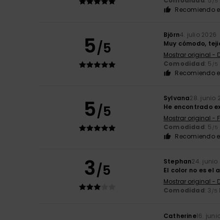
Comodidad
: 5
/5
Recomiendo e
Björn
4. julio 2026
5
/5
Muy cómodo, tejid
Mostrar original -
Comodidad
: 5
/5
Recomiendo e
Sylvana
28. junio
5
/5
He encontrado e
Mostrar original - 
Comodidad
: 5
/5
Recomiendo e
3
Stephan
24. junio
/5
El color no es el
Mostrar original -
Comodidad
: 3
/5
Catherine
16. jun