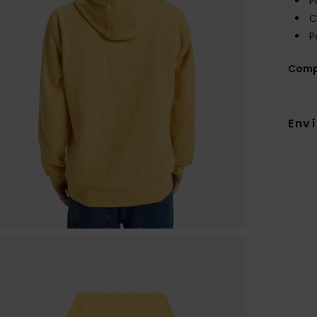
P
C
P
Comp
Env