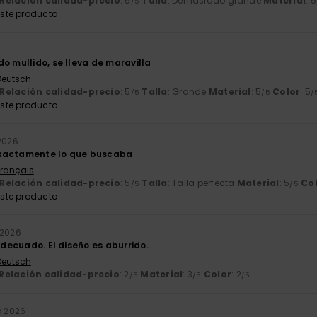
Relación calidad-precio
: 5
Talla
: Demasiado grande
Material
: 5
/5
ste producto
o mullido, se lleva de maravilla
 Deutsch
Relación calidad-precio
: 5
Talla
: Grande
Material
: 5
Color
: 5
/5
/5
/
ste producto
 2026
xactamente lo que buscaba
Français
Relación calidad-precio
: 5
Talla
: Talla perfecta
Material
: 5
Co
/5
/5
ste producto
 2026
 adecuado. El diseño es aburrido.
 Deutsch
Relación calidad-precio
: 2
Material
: 3
Color
: 2
/5
/5
/5
io 2026