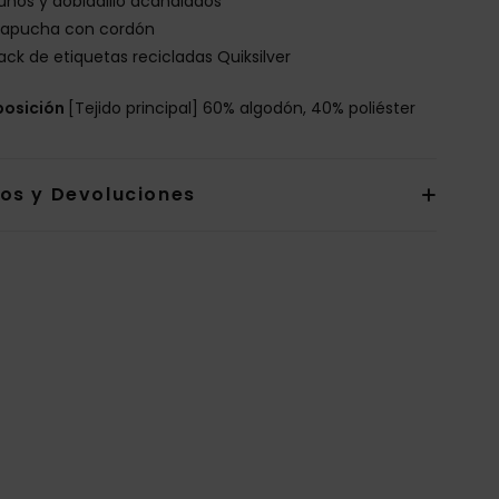
uños y dobladillo acanalados
apucha con cordón
ack de etiquetas recicladas Quiksilver
osición
[Tejido principal] 60% algodón, 40% poliéster
íos y Devoluciones