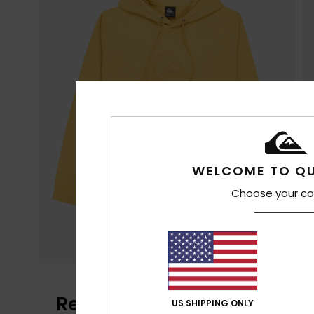
WELCOME TO QU
Choose your co
Reseñas de los clientes
US SHIPPING ONLY