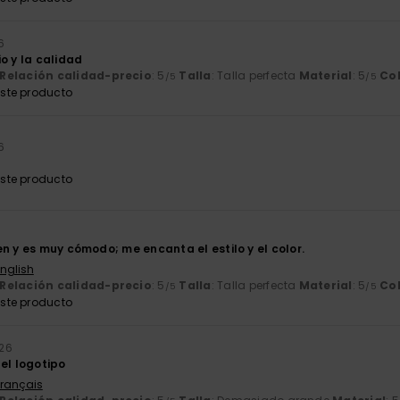
6
o y la calidad
Relación calidad-precio
: 5
Talla
: Talla perfecta
Material
: 5
Co
/5
/5
ste producto
6
ste producto
n y es muy cómodo; me encanta el estilo y el color.
English
Relación calidad-precio
: 5
Talla
: Talla perfecta
Material
: 5
Co
/5
/5
ste producto
026
el logotipo
Français