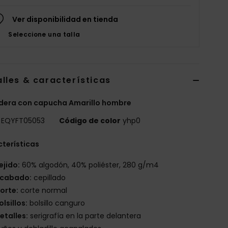
Ver disponibilidad en tienda
Seleccione una talla
lles & características
dera con capucha Amarillo hombre
EQYFT05053
Código de color
yhp0
terísticas
ejido:
60% algodón, 40% poliéster, 280 g/m4
cabado:
cepillado
orte:
corte normal
olsillos:
bolsillo canguro
etalles:
serigrafía en la parte delantera