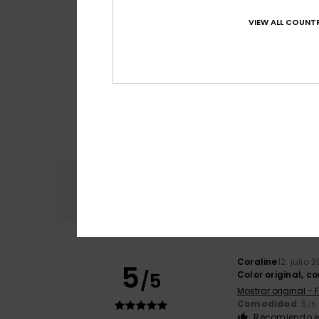
VIEW ALL COUNTR
Comodidad
Rel
4.8
Coraline
12. julio 
5
/5
Color original, c
Mostrar original - 
Comodidad
: 5
/5
Recomiendo e