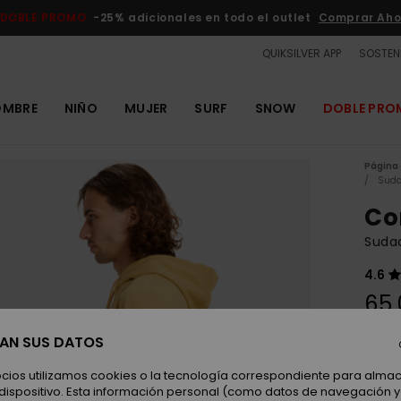
DOBLE PROMO
-25% adicionales en todo el outlet
Comprar Aho
QUIKSILVER APP
SOSTENI
OMBRE
NIÑO
MUJER
SURF
SNOW
DOBLE PR
Página 
Suda
Co
Suda
4.6
65,
SAN SUS DATOS
Color
ocios utilizamos cookies o la tecnología correspondiente para alm
 dispositivo. Esta información personal (como datos de navegación y 