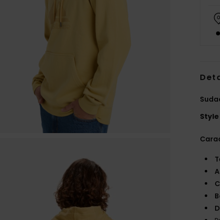
Deta
Suda
Style
Carac
T
A
C
B
D