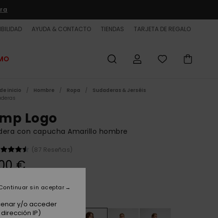
ra
BILIDAD
AYUDA & CONTACTO
TIENDAS
TARJETA DE REGALO
OMO
de inicio
Hombre
Ropa
Sudaderas & Jerséis
deras
mp Logo
dera con capucha Amarillo hombre
(87 Reseñas)
00 €
Continuar sin aceptar
Rattan
acenar y/o acceder
dirección IP)