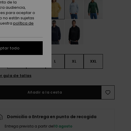
nto de la
tra audiencia,
nes para aceptar o
o no están sujetas
nuestra
política de
ptar todo
S
S
M
L
XL
XXL
r guía de tallas
Añadir a la cesta
Domicilio o Entrega en punto de recogida
Entrega prevista a partir del
10 agosto