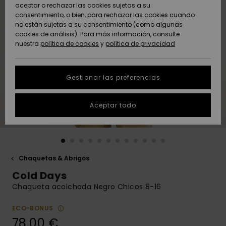
Freedom
aceptar o rechazar las cookies sujetas a su
consentimiento, o bien, para rechazar las cookies cuando
Comunidad
AYUDA &
no están sujetas a su consentimiento (como algunas
Protección de
Novedades
Novedades
CONTACTO
cookies de análisis). Para más información, consulte
datos
nuestra
política de cookies
y
política de privacidad
personales
SOSTENIBILIDAD
Destacados
Destacados
Guía de tallas
Gestionar las preferencias
TIENDAS
Inicia una
Aceptar todo
QUIKSILVER APP
conversación
para obtener
la respuesta
LISTA DE
más rápida a
FAVORITOS
tu pregunta.
Chaquetas & Abrigos
Iniciar una
Cold Days
conversación
Chaqueta acolchada Negro Chicos 8-16
Encuentra
respuestas a
ECO-BONUS
las preguntas
78,00 €
más