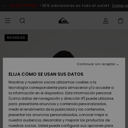
Pasar
a
DOBLE PROMO
-25% adicionales en todo el outlet
Comprar
la
información
del
producto
NOVEDAD
Accede a tu
HOMBRE
Ropa
Ropa
Shop
Surf Shop
Tienda
Outlet
pedido
Hombre
Snow
Hombre
Hombre
NIÑO
Envio
Accesorios
Accesorios
Novedades
Continuar sin aceptar
Surf Shop
Outlet
MUJER
Niño
Tienda
Niños
Devoluciones
ELIJA CÓMO SE USAN SUS DATOS
Snow Niños
Zapatos y
Zapatos y
Destacados
Nosotros y nuestros socios utilizamos cookies o la
chanclas
chanclas
SURF
tecnología correspondiente para almacenar y/o acceder a
Pago
Highlights
Outlet
la información en el dispositivo. Esta información personal
Tienda
Mujer
(como datos de navegación y dirección IP) puede utilizarse
Snow
SNOW
Snow Mujer
Tarjeta de
para: presentarle anuncios y contenido personalizados,
Surf
Surf
regalo
medir el rendimiento de la publicidad y los contenidos,
Comunidad
presentar las anuncios personalizados, conocer mejor a
DOBLE
nuestra audiencia, desarrollar y mejorar los productos de
Destacados
PROMO
Quiksilver
Snow
Snow
nuestros socios. Usted puede configurar sus opciones para