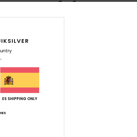
4.4
/5
basado en
15 reseñas verificadas
desde enero 2026
El 73% de nuestros clientes recomiendan este producto
IKSILVER
untry
ación calidad-precio
Talla
Mat
4.1
4
Demasiado pequeño
Demasiado grande
026
.
 Deutsch
ES SHIPPING ONLY
Relación calidad-precio
: 3
Talla
: Talla perfecta
Material
: 5
Col
/5
/5
ste producto
IES
Relación calidad-precio
: 3
Talla
: Talla perfecta
Material
: 4
Col
/5
/5