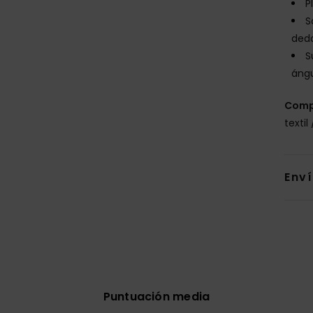
P
S
ded
S
ángu
Comp
textil
Env
Puntuación media