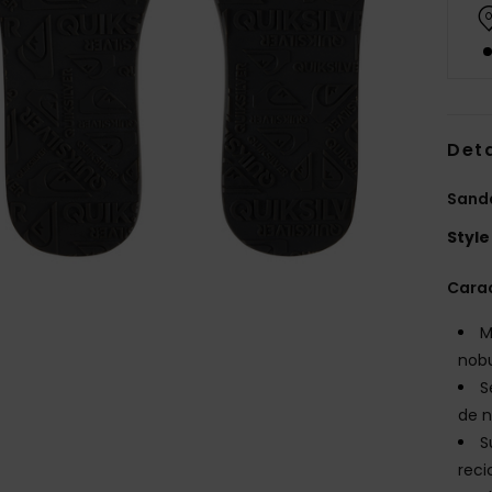
Deta
Sanda
Style
Carac
M
nobu
S
de n
S
rec