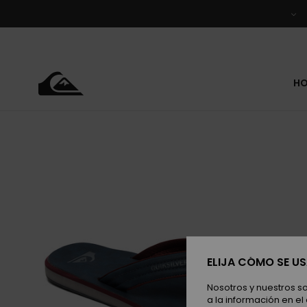
Pasar
a
la
información
del
producto
H
ELIJA CÓMO SE U
Nosotros y nuestros s
a la información en el