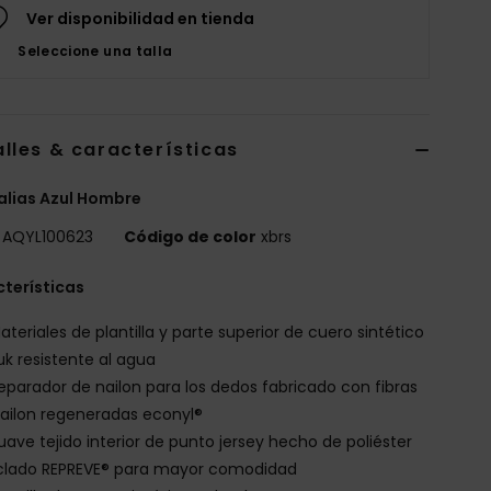
Ver disponibilidad en tienda
Seleccione una talla
lles & características
lias Azul Hombre
AQYL100623
Código de color
xbrs
terísticas
ateriales de plantilla y parte superior de cuero sintético
k resistente al agua
eparador de nailon para los dedos fabricado con fibras
ailon regeneradas econyl®
uave tejido interior de punto jersey hecho de poliéster
iclado REPREVE® para mayor comodidad