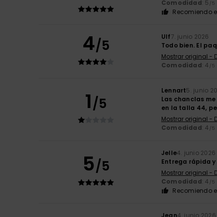
Comodidad
: 5
/5
Recomiendo e
4
Ulf
7. junio 2026
/5
Todo bien. El paq
Mostrar original -
Comodidad
: 4
/5
Lennart
5. junio 2
1
/5
Las chanclas me
en la talla 44, p
Mostrar original -
Comodidad
: 4
/5
Jelle
4. junio 2026
5
/5
Entrega rápida y
Mostrar original - 
Comodidad
: 4
/5
Recomiendo e
Jean
4. junio 2026