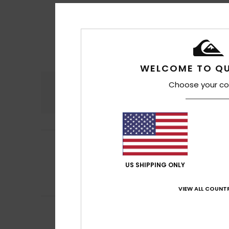
WELCOME TO QU
Choose your co
Comodidad
Rel
4.5
Ottmar
17. julio 2
5
/5
Véase más arriba
Mostrar original -
US SHIPPING ONLY
Comodidad
: 4
/5
Recomiendo e
VIEW ALL COUNTR
5
Kevin
14. julio 2026
/5
Excelente
Comodidad
: 5
/5