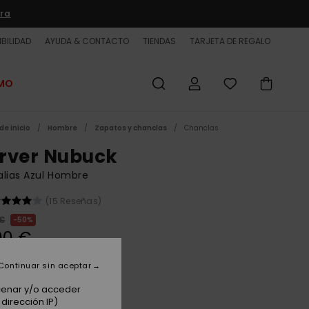
ra
BILIDAD
AYUDA & CONTACTO
TIENDAS
TARJETA DE REGALO
OMO
de inicio
Hombre
Zapatos y chanclas
Chanclas
rver Nubuck
lias Azul Hombre
(15 Reseñas)
 €
50%
00 €
ET
Continuar sin aceptar
acenar y/o acceder
Blue/red/grey
dirección IP)