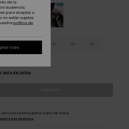
nto de la
tra audiencia,
nes para aceptar o
o no están sujetas
nuestra
política de
9
40
41
42
43
44
ptar todo
5
46
47
r guía de tallas
Agotado
e artículo se encuentra fuera de stock.
prar otras opciones