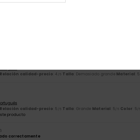
ste producto
facilitadas
Dutch
Relación calidad-precio
: 5
Talla
: Talla perfecta
Material
: 4
Co
/5
/5
 2026
or la noche y todavía no he tenido ocasión de probarlo como es deb
 Português
Relación calidad-precio
: 4
Talla
: Demasiado grande
Material
: 5
/5
 Português
Relación calidad-precio
: 5
Talla
: Grande
Material
: 5
Color
: 5
/5
/5
/
ste producto
26
gado correctamente