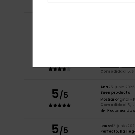
Recomiendo e
4
Coen
12. julio 2026
/5
Según las fotos 
Mostrar original - 
Comodidad
: 4
/5
4
Marques
26. junio
/5
Lo compré ayer p
Mostrar original -
Comodidad
: 5
/5
Ana
25. junio 2026
5
/5
Buen producto
Mostrar original -
Comodidad
: 5
/5
Recomiendo e
5
Laura
12. junio 20
/5
Perfecto, ha lle