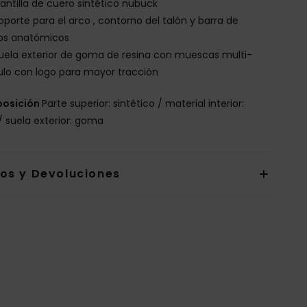
lantilla de cuero sintético nubuck
oporte para el arco , contorno del talón y barra de
os anatómicos
uela exterior de goma de resina con muescas multi-
lo con logo para mayor tracción
osición
Parte superior: sintético / material interior:
 / suela exterior: goma
íos y Devoluciones