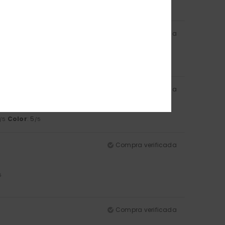
Compra verificada
lor
: 4
/5
Compra verificada
ido...
Color
: 5
/5
/5
Compra verificada
5
Compra verificada