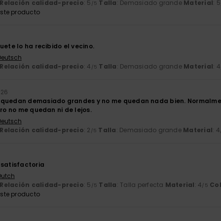
Relación calidad-precio
: 5
Talla
: Demasiado grande
Material
: 5
/5
ste producto
uete lo ha recibido el vecino.
 Deutsch
Relación calidad-precio
: 4
Talla
: Demasiado grande
Material
: 4
/5
026
 quedan demasiado grandes y no me quedan nada bien. Normalmen
ero no me quedan ni de lejos.
 Deutsch
Relación calidad-precio
: 2
Talla
: Demasiado grande
Material
: 4
/5
 satisfactoria
Dutch
Relación calidad-precio
: 5
Talla
: Talla perfecta
Material
: 4
Co
/5
/5
ste producto