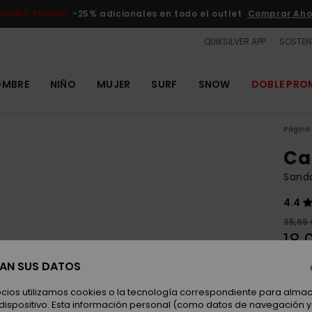
DOBLE PROMO
-25% adicionales en todo el outlet
Comprar Aho
QUIKSILVER APP
SOSTENI
OMBRE
NIÑO
MUJER
SURF
SNOW
DOBLE PR
Página 
Ca
Sanda
4.4
35,99
18,
OUTL
SAN SUS DATOS
ocios utilizamos cookies o la tecnología correspondiente para alm
Color
 dispositivo. Esta información personal (como datos de navegación y 