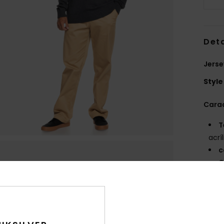
Deta
Jerse
Style
Carac
T
acrí
c
C
M
C
M
izqu