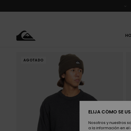
Pasar
a
la
información
del
producto
H
AGOTADO
ELIJA CÓMO SE U
Nosotros y nuestros s
a la información en el