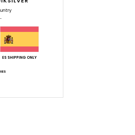
IKSILVER
E
O
untry
cana
Comp
recic
ES SHIPPING ONLY
Env
IES