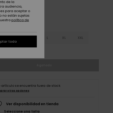
nto de la
tra audiencia,
nes para aceptar o
o no están sujetas
nuestra
política de
S
S
M
L
XL
XXL
ptar todo
r guía de tallas
Agotado
e artículo se encuentra fuera de stock.
prar otras opciones
Ver disponibilidad en tienda
Seleccione una talla