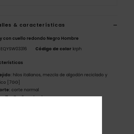
lles & características
y con cuello redondo Negro Hombre
EQYSW03316
Código de color
krph
terísticas
ejido:
hilos italianos, mezcla de algodón reciclado y
lico [7GG]
orte:
corte normal
uello:
Cuello redondo
angas:
Mangas largas
ierre:
diseño cerrado
arca:
inscripción bordada Quiksilver en el lado
ierdo del pecho