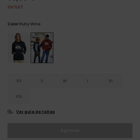
frecuentes y
OUTLET
accede a
nuestro
formulario de
Ruby Wine
Color
contacto.
Consultar
las FAQ
XS
S
M
L
XL
XXL
Ver guía de tallas
Agotado