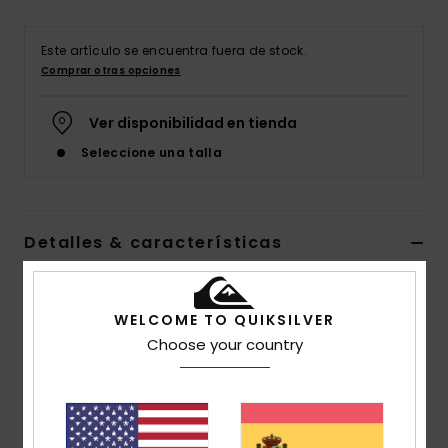
Este artículo se encuentra fuera de stock.
Comprar otras opciones
Ver disponibilidad en tienda
Seleccione una talla
Detalles & características
Sudadera con capucha Rojo Hombre
WELCOME TO QUIKSILVER
Style
EQYFT04450
Código de color
rrg0
Choose your country
Características
Tejido:
Tejido de mezcla de algodón y poliéster [280
g / m2]