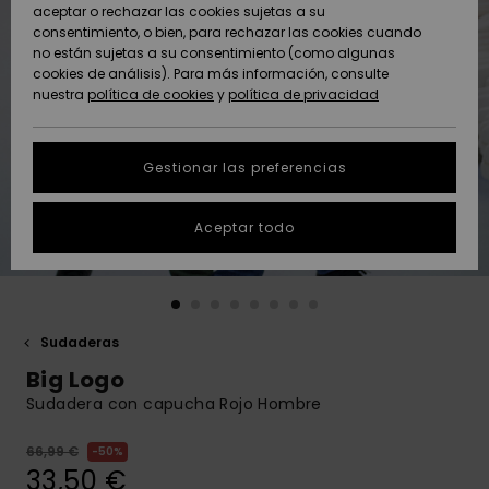
Freedom
aceptar o rechazar las cookies sujetas a su
consentimiento, o bien, para rechazar las cookies cuando
Comunidad
AYUDA &
no están sujetas a su consentimiento (como algunas
Protección de
Novedades
Novedades
CONTACTO
cookies de análisis). Para más información, consulte
datos
nuestra
política de cookies
y
política de privacidad
personales
SOSTENIBILIDAD
Destacados
Destacados
Guía de tallas
Gestionar las preferencias
TIENDAS
Inicia una
Aceptar todo
QUIKSILVER APP
conversación
para obtener
la respuesta
LISTA DE
más rápida a
FAVORITOS
tu pregunta.
Sudaderas
Iniciar una
Big Logo
conversación
Sudadera con capucha Rojo Hombre
Encuentra
respuestas a
66,99 €
50%
las preguntas
33,50 €
más