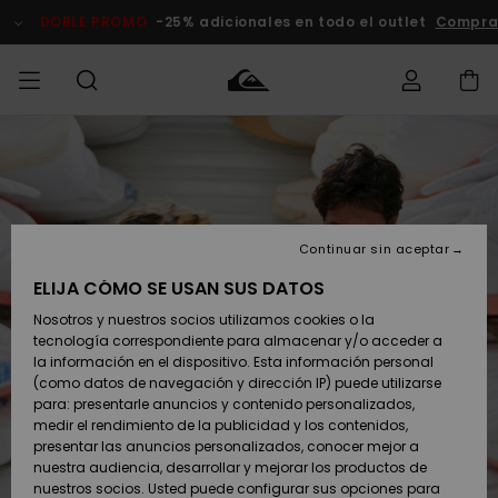
Pasar
a
DOBLE PROMO
-25% adicionales en todo el outlet
Comprar
la
información
del
producto
Accede a tu
HOMBRE
Ropa
Ropa
Shop
Surf Shop
Tienda
Outlet
pedido
Hombre
Snow
Hombre
Hombre
NIÑO
Envio
Accesorios
Accesorios
Novedades
Continuar sin aceptar
Surf Shop
Outlet
MUJER
Niño
Tienda
Niños
Devoluciones
ELIJA CÓMO SE USAN SUS DATOS
Snow Niños
Zapatos y
Zapatos y
Destacados
Nosotros y nuestros socios utilizamos cookies o la
chanclas
chanclas
SURF
tecnología correspondiente para almacenar y/o acceder a
Pago
Highlights
Outlet
la información en el dispositivo. Esta información personal
Tienda
Mujer
(como datos de navegación y dirección IP) puede utilizarse
Snow
SNOW
Snow Mujer
Tarjeta de
para: presentarle anuncios y contenido personalizados,
Surf
Surf
regalo
medir el rendimiento de la publicidad y los contenidos,
Comunidad
presentar las anuncios personalizados, conocer mejor a
DOBLE
nuestra audiencia, desarrollar y mejorar los productos de
Destacados
PROMO
Quiksilver
Snow
Snow
nuestros socios. Usted puede configurar sus opciones para