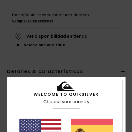
Este artículo se encuentra fuera de stock.
Comprar otras opciones
Ver disponibilidad en tienda
Seleccione una talla
Detalles & características
Sudadera con capucha Morado Hombre
WELCOME TO QUIKSILVER
Style
EQYFT04450
Código de color
pkb0
Choose your country
Características
Tejido:
Tejido de mezcla de algodón y poliéster [280
g / m2]