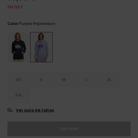
frecuentes y
OUTLET
accede a
nuestro
formulario de
Purple Impression
Color
contacto.
Consultar
las FAQ
XS
S
M
L
XL
XXL
Ver guía de tallas
Agotado