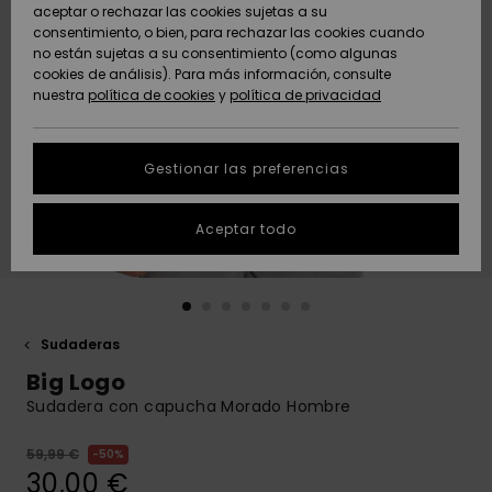
Freedom
aceptar o rechazar las cookies sujetas a su
consentimiento, o bien, para rechazar las cookies cuando
Comunidad
AYUDA &
no están sujetas a su consentimiento (como algunas
Protección de
Novedades
Novedades
CONTACTO
cookies de análisis). Para más información, consulte
datos
nuestra
política de cookies
y
política de privacidad
personales
SOSTENIBILIDAD
Destacados
Destacados
Guía de tallas
Gestionar las preferencias
TIENDAS
Inicia una
Aceptar todo
QUIKSILVER APP
conversación
para obtener
la respuesta
LISTA DE
más rápida a
FAVORITOS
tu pregunta.
Sudaderas
Iniciar una
Big Logo
conversación
Sudadera con capucha Morado Hombre
Encuentra
respuestas a
59,99 €
50%
las preguntas
30,00 €
más