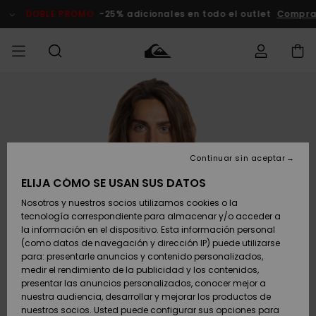
Pasar
a
DOBLE PROMO
-25% adicionales en todo el outlet
Comprar Ah
la
información
del
producto
Accede a tu
HOMBRE
Ropa
Ropa
Shop
Surf Shop
Tienda
Outlet
pedido
Hombre
Snow
Hombre
Hombre
NIÑO
Envio
Accesorios
Accesorios
Novedades
Continuar sin aceptar
Surf Shop
Outlet
MUJER
Niño
Tienda
Niños
Devoluciones
ELIJA CÓMO SE USAN SUS DATOS
Snow Niños
Zapatos y
Zapatos y
Destacados
Nosotros y nuestros socios utilizamos cookies o la
chanclas
chanclas
SURF
tecnología correspondiente para almacenar y/o acceder a
Pago
Highlights
Outlet
la información en el dispositivo. Esta información personal
Tienda
Mujer
(como datos de navegación y dirección IP) puede utilizarse
Snow
SNOW
Snow Mujer
Tarjeta de
para: presentarle anuncios y contenido personalizados,
Surf
Surf
regalo
medir el rendimiento de la publicidad y los contenidos,
Comunidad
presentar las anuncios personalizados, conocer mejor a
DOBLE
nuestra audiencia, desarrollar y mejorar los productos de
Destacados
PROMO
Quiksilver
Snow
Snow
nuestros socios. Usted puede configurar sus opciones para