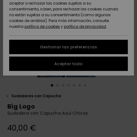
Freedom
aceptar o rechazar las cookies sujetas a su
consentimiento, o bien, para rechazar las cookies cuando
Comunidad
AYUDA &
no están sujetas a su consentimiento (como algunas
Protección de
Novedades
Novedades
CONTACTO
cookies de análisis). Para más información, consulte
datos
nuestra
política de cookies
y
política de privacidad
personales
SOSTENIBILIDAD
Destacados
Destacados
Guía de tallas
Gestionar las preferencias
TIENDAS
Inicia una
Aceptar todo
QUIKSILVER APP
conversación
para obtener
la respuesta
LISTA DE
más rápida a
FAVORITOS
tu pregunta.
Sudaderas con Capucha
Iniciar una
Big Logo
conversación
Sudadera con Capucha Azul Chicos
Encuentra
respuestas a
40,00 €
las preguntas
más