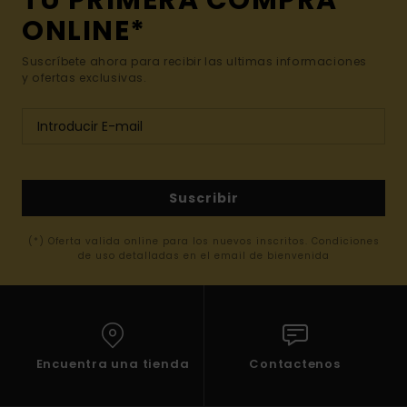
TU PRIMERA COMPRA
ONLINE*
Suscríbete ahora para recibir las ultimas informaciones
y ofertas exclusivas.
Suscribir
(*) Oferta valida online para los nuevos inscritos. Condiciones
de uso detalladas en el email de bienvenida
Encuentra una tienda
Contactenos