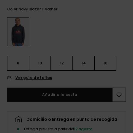
frecuentes y
accede a
Navy Blazer Heather
Color
nuestro
formulario de
contacto.
Consultar
las FAQ
8
10
12
14
16
Ver guía de tallas
Añadir a la cesta
Domicilio o Entrega en punto de recogida
Entrega prevista a partir del
12 agosto