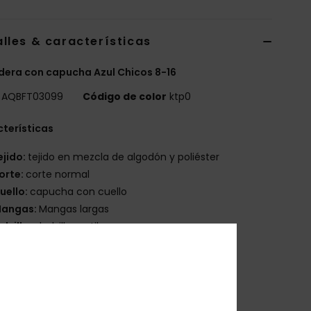
lles & características
era con capucha Azul Chicos 8-16
AQBFT03099
Código de color
ktp0
terísticas
ejido:
tejido en mezcla de algodón y poliéster
orte:
corte normal
uello:
capucha con cuello
angas:
Mangas largas
olsillos:
bolsillos estilo canguro
ejido interior:
sin forrar
arca:
serigrafía en la parte delantera
tiqueta en la costura lateral
osición
55% algodón, 45% poliéster