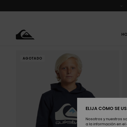
Pasar
a
la
información
del
producto
H
AGOTADO
ELIJA CÓMO SE U
Nosotros y nuestros s
a la información en el