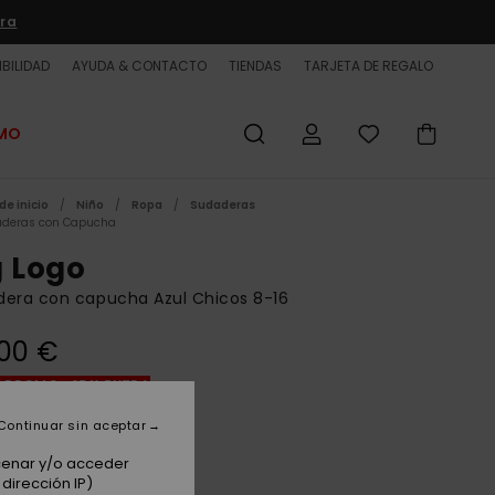
ra
BILIDAD
AYUDA & CONTACTO
TIENDAS
TARJETA DE REGALO
OMO
de inicio
Niño
Ropa
Sudaderas
deras con Capucha
g Logo
dera con capucha Azul Chicos 8-16
00 €
 PROMO -25% EXTRA
Continuar sin aceptar
Dark Navy
acenar y/o acceder
dirección IP)