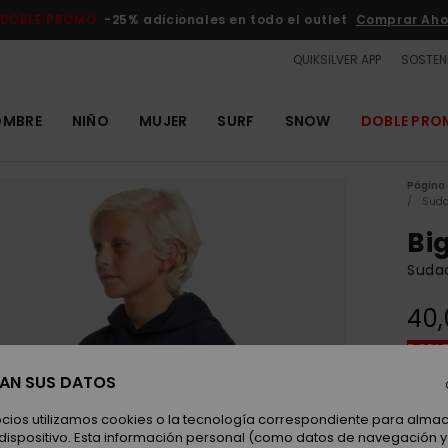
DOBLE PROMO
-25% adicionales en todo el outlet
Comprar Aho
QUIKSILVER APP
SOSTENI
OMBRE
NIÑO
MUJER
SURF
SNOW
DOBLE PR
Página 
Suda
Bi
Suda
40,
DOBLE
SAN SUS DATOS
Color
ocios utilizamos cookies o la tecnología correspondiente para alm
 dispositivo. Esta información personal (como datos de navegación y 