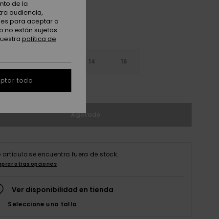
nto de la
tra audiencia,
nes para aceptar o
o no están sujetas
nuestra
política de
10
12
14
16
ptar todo
r guía de tallas
Agotado
e artículo se encuentra fuera de stock.
prar otras opciones
Ver disponibilidad en tienda
Seleccione una talla