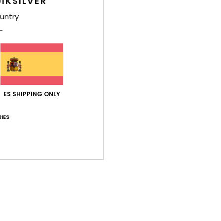
IKSILVER
untry
Env
ES SHIPPING ONLY
IES