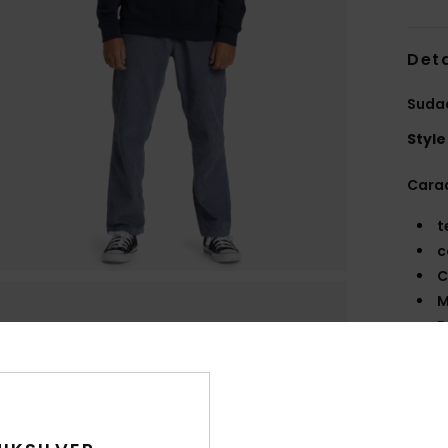
Deta
Sudad
Style
Carac
t
c
C
M
B
T
M
E
Comp