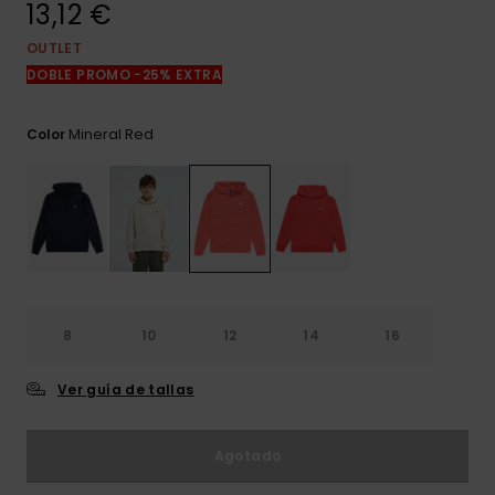
13,12 €
frecuentes y
accede a
nuestro
OUTLET
formulario de
DOBLE PROMO -25% EXTRA
contacto.
Consultar
Mineral Red
Color
las FAQ
8
10
12
14
16
Ver guía de tallas
Agotado