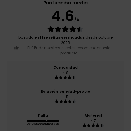
Puntuación media
4.6
/5
basado en
11 reseñas verificadas
desde octubre
2025
El 91% de nuestros clientes recomiendan este
producto
Comodidad
4.8
Relación calidad-precio
4.5
Talla
Material
4.7
Demasiado pequeño
Demasiado grande