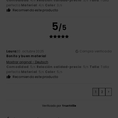
Comodidad
: 4
Relación calidad-precio
: 3
Talla
: Talla
/5
/5
perfecta
Material
: 4
Color
: 3
/5
/5
Recomiendo este producto
5
/5
Laura
20. octubre 2025
Compra verificada
Bonito y buen material
Mostrar original - Deutsch
Comodidad
: 5
Relación calidad-precio
: 5
Talla
: Talla
/5
/5
perfecta
Material
: 5
Color
: 5
/5
/5
Recomiendo este producto
1
2
>
Verificado por
TrustVille