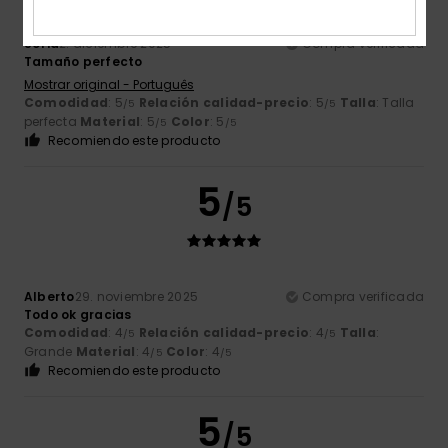
Sofia
2. diciembre 2025
Compra verificada
Tamaño perfecto
Mostrar original - Português
Comodidad
: 5
Relación calidad-precio
: 5
Talla
: Talla
/5
/5
perfecta
Material
: 5
Color
: 5
/5
/5
Recomiendo este producto
5
/5
Alberto
29. noviembre 2025
Compra verificada
Todo ok gracias
Comodidad
: 4
Relación calidad-precio
: 4
Talla
:
/5
/5
Grande
Material
: 4
Color
: 4
/5
/5
Recomiendo este producto
5
/5