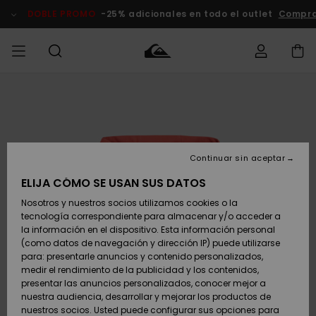
Pasar
a
DOBLE PROMO
-25% adicionales en todo el outlet
Compra
la
información
del
producto
Accede a tu
HOMBRE
Ropa
Ropa
Shop
Surf Shop
Tienda
Outlet
pedido
Hombre
Snow
Hombre
Hombre
NIÑO
Envio
Accesorios
Accesorios
Novedades
Continuar sin aceptar
Surf Shop
Outlet
MUJER
Niño
Tienda
Niños
Devoluciones
ELIJA CÓMO SE USAN SUS DATOS
Snow Niños
Zapatos y
Zapatos y
Destacados
Nosotros y nuestros socios utilizamos cookies o la
chanclas
chanclas
SURF
tecnología correspondiente para almacenar y/o acceder a
Pago
Highlights
Outlet
la información en el dispositivo. Esta información personal
Tienda
Mujer
(como datos de navegación y dirección IP) puede utilizarse
Snow
SNOW
Snow Mujer
Tarjeta de
para: presentarle anuncios y contenido personalizados,
Surf
Surf
regalo
medir el rendimiento de la publicidad y los contenidos,
Comunidad
presentar las anuncios personalizados, conocer mejor a
DOBLE
nuestra audiencia, desarrollar y mejorar los productos de
Destacados
PROMO
Quiksilver
Snow
Snow
nuestros socios. Usted puede configurar sus opciones para