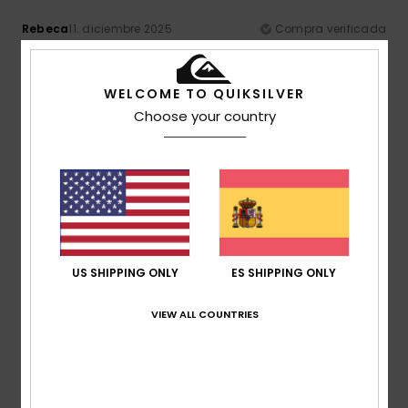
Rebeca
11. diciembre 2025
Compra verificada
Me gusta el color
Relación calidad-precio
: 5
Talla
: Talla perfecta
Material
:
/5
5
Color
: 5
/5
/5
WELCOME TO QUIKSILVER
Recomiendo este producto
Choose your country
4
/5
Ana
11. diciembre 2025
Compra verificada
Precio elevado aún estando rebajado
Comodidad
: 5
Relación calidad-precio
: 4
Talla
:
US SHIPPING ONLY
ES SHIPPING ONLY
/5
/5
Demasiado grande
Material
: 5
Color
: 5
/5
/5
Recomiendo este producto
VIEW ALL COUNTRIES
5
/5