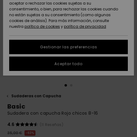
Freedom
aceptar o rechazar las cookies sujetas a su
consentimiento, o bien, para rechazar las cookies cuando
Comunidad
AYUDA &
no están sujetas a su consentimiento (como algunas
Protección de
Novedades
Novedades
CONTACTO
cookies de análisis). Para más información, consulte
datos
nuestra
política de cookies
y
política de privacidad
personales
SOSTENIBILIDAD
Destacados
Destacados
Guía de tallas
Gestionar las preferencias
TIENDAS
Inicia una
Aceptar todo
QUIKSILVER APP
conversación
para obtener
la respuesta
LISTA DE
más rápida a
FAVORITOS
tu pregunta.
Sudaderas con Capucha
Iniciar una
Basic
conversación
Sudadera con capucha Rojo chicos 8-16
Encuentra
respuestas a
4.6
(11 Reseñas)
las preguntas
35,00 €
63%
más